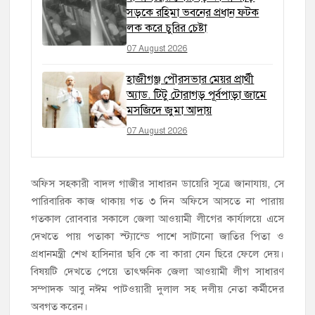
সড়কে রহিমা ভবনের প্রধান ফটক
লক করে চুরির চেষ্টা
07 August 2026
হাজীগঞ্জ পৌরসভার মেয়র প্রার্থী
অ্যাড. টিটু টোরাগড় পূর্বপাড়া জামে
মসজিদে জুমা আদায়
07 August 2026
অফিস সহকারী বাদল গাজীর সাধারন ডায়েরি সূত্রে জানাযায়, সে
পারিবারিক কাজ থাকায় গত ৩ দিন অফিসে আসতে না পারায়
গতকাল রোববার সকালে জেলা আওয়ামী লীগের কার্যালয়ে এসে
দেখতে পায় পতাকা স্ট্যান্ডে পাশে সাটানো জাতির পিতা ও
প্রধানমন্ত্রী শেখ হাসিনার ছবি কে বা কারা যেন ছিরে ফেলে দেয়।
বিষয়টি দেখতে পেয়ে তাৎক্ষনিক জেলা আওয়ামী লীগ সাধারণ
সম্পাদক আবু নঈম পাটওয়ারী দুলাল সহ দলীয় নেতা কর্মীদের
অবগত করেন।