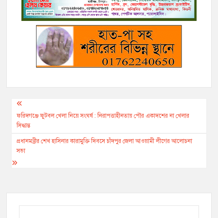
k
k
e
m
p
r
Post
navigation
ফরিদগঞ্জে ফুটবল খেলা নিয়ে সংঘর্ষ : নিরাপত্তাহীনতায় পৌর একাদশের না খেলার
সিদ্ধান্ত
প্রধানমন্ত্রীর শেখ হাসিনার কারামুক্তি দিবসে চাঁদপুর জেলা আওয়ামী লীগের আলোচনা
সভা