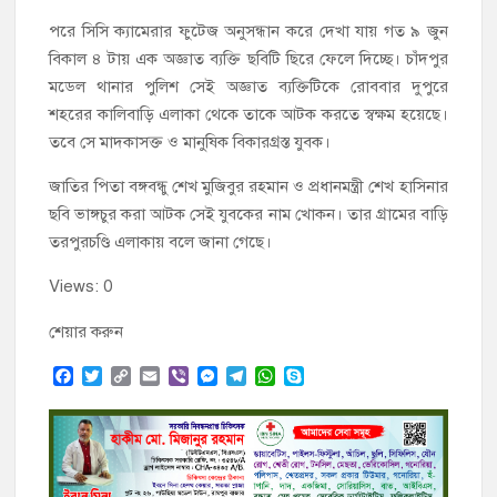
পরে সিসি ক্যামেরার ফুটেজ অনুসন্ধান করে দেখা যায় গত ৯ জুন
বিকাল ৪ টায় এক অজ্ঞাত ব্যক্তি ছবিটি ছিরে ফেলে দিচ্ছে। চাঁদপুর
মডেল থানার পুলিশ সেই অজ্ঞাত ব্যক্তিটিকে রোববার দুপুরে
শহরের কালিবাড়ি এলাকা থেকে তাকে আটক করতে স্বক্ষম হয়েছে।
তবে সে মাদকাসক্ত ও মানুষিক বিকারগ্রস্ত যুবক।
জাতির পিতা বঙ্গবন্ধু শেখ মুজিবুর রহমান ও প্রধানমন্ত্রী শেখ হাসিনার
ছবি ভাঙ্গচুর করা আটক সেই যুবকের নাম খোকন। তার গ্রামের বাড়ি
তরপুরচণ্ডি এলাকায় বলে জানা গেছে।
Views: 0
শেয়ার করুন
F
T
C
E
V
M
T
W
S
a
w
o
m
i
e
e
h
k
c
i
p
a
b
s
l
a
y
e
t
y
i
e
s
e
t
p
b
t
L
l
r
e
g
s
e
o
e
i
n
r
A
o
r
n
g
a
p