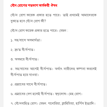
যৌন রোগের শতভাগ কার্যকরী ঔষধ
যৌ/ন রোগ কয়েক প্রকার হতে পারে। তাই প্রথমেই আমাদেরকে
বুঝতে হবে যৌ/ন রোগ কী?
যৌ/ন রোগ কয়েক প্রকার হতে পারে। যেমন :
১. সহ/বাসে অসমার্থতা।
২. দ্রু/ত বী/র্যপাত।
৩. অসময়ে বী/র্যপাত।
৪. সহ/বাসের আগেই বী/র্যপাত। অর্থাৎ নারীদেহ কল্পনা করলেই
বী/র্যপাত হয়ে যাওয়া।
৫. প্রস্রাবের সাথে বী/র্যপাত।
৬. প্রস্রাবের বেগ হলেই বী/র্যপাত। স্বপ্নদোষ। মেহ রোগ।
৭. যৌ/নবাহিত রোগ। যেমন. গনোরিয়া, ক্লামিডিয়া, হার্পিস ইত্যাদি।