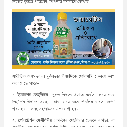
নিজেই বুঝতে পারবেন, আপনার সমস্যাটা কোথায়।
শারীরিক অক্ষমতা বা দুর্বলতার বিষয়টিকে মোটামুটি ৩ ভাগে ভাগ
করা যেতে পারে-
১.
ইরেকশন ফেইলিউর
: পুরুষ লি/ঙ্গের উত্থানে ব্যর্থতা। এতে করে
লিং/গের উত্থানে সমস্যা তৈরি, যাতে করে দীর্ঘদিন যাবত লিং/গ
গরম হয় না এবং সহ/বাসের উপযোগী হয় না।
২.
পেনিট্রেশন ফেইলিউর
: লি/ঙ্গের যো/নিদ্বার ছেদনে ব্যর্থতা, বা