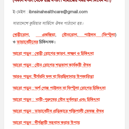
(সকাল দশটা থেকে রাত্র দশটা। নামাজের সময় কল দিবেন না।)
ই-মেইল :
ibnsinahealthcare@gmail.com
সারাদেশে কুরিয়ার সার্ভিসে ঔষধ পাঠানো হয়।
শ্বেতীরোগ
,
একজিমা
,
যৌনরোগ
,
পাইলস (ফিস্টুলা
)
ও
ডায়াবেটিসের
চিকিৎসক।
আরো পড়ুন : শ্বেতী রোগের কারণ, লক্ষ্মণ ও চিকিৎসা
আরো পড়ুন : যৌন রোগের শতভাগ কার্যকরী ঔষধ
আরও পড়ুন: বীর্যমনি ফল বা মিরছিদানার উপকারিতা
আরো পড়ুন : অর্শ গেজ পাইলস বা ফিস্টুলা রোগের চিকিৎসা
আরো পড়ুন : নারী-পুরুষের যৌন দুর্বলতা এবং চিকিৎসা
আরো পড়ুন : ডায়াবেটিস প্রতিকারে শক্তিশালী ভেষজ ঔষধ
আরো পড়ুন : দীর্ঘস্থায়ী সহবাস করার উপায়