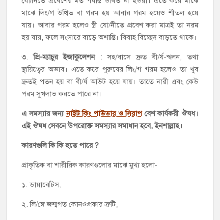
যো/নিতে প্রবেশের মত পর্যাপ্ত উথিত না হওয়া। এতে করে মাঝে
মাঝে লিং/গ উত্থিত বা গরম হয় আবার গরম হয়েও শীতল হয়ে
যায়। আবার গরম হলেও স্ত্রী যো/নীতে প্রবেশ করা মাত্রই তা নরম
হয় যায়, ফলে সংসারে বাড়ে অশান্তি। বিবাহ বিচ্ছেদ বাড়তে থাকে।
৩.
প্রি-ম্যাচুর ইজাকুলেশন
: সহ/বাসে দ্রুত বী/র্য-স্খলন, তথা
স্থায়িত্বের অভাব। এতে করে পুরুষের লিং/গ গরম হলেও তা খুব
দ্রুতই পতন হয় বা বী/র্য আউট হয়ে যায়। তাতে নারী এবং কেউ
পরম সুখলাভ করতে পারে না।
এ সমস্যার জন্য
নাইট কিং পাউডার ও সিরাপ
বেশ কার্যকরী ঔষধ।
এই ঔষধ সেবনে উপরোক্ত সমস্যার সমাধান হবে, ইনশাল্লাহ।
কারণগুলি কি কি হতে পারে ?
প্রাকৃতিক বা শারীরিক কারণগুলোর মাঝে মুখ্য হলো-
১. ডায়াবেটিস,
২. লি/ঙ্গে জন্মগত কোনওপ্রকার ত্রুটি,