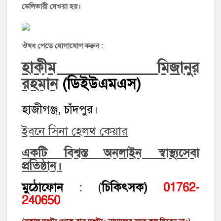
ডেলিভারী দেওয়া হয়।
ঔষধ পেতে যোগাযোগ করুন :
হাকীম মিজানুর
রহমান
(ডিইউএমএস)
হাজীগঞ্জ, চাঁদপুর।
ইবনে সিনা হেলথ কেয়ার
একটি বিশ্বস্ত অনলাইন স্বাস্থ্যসেবা
প্রতিষ্ঠান।
মুঠোফোন
: (
চিকিৎসক)
01762-
240650