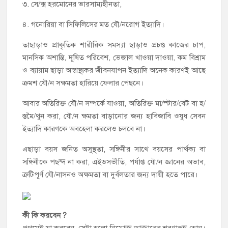
৩. সে/ক্স হরমোনের ভারসাম্যহীনতা,
৪. গনোরিয়া বা সিফিলিসের মত যৌ/নরোগ ইত্যাদি।
তাছাড়াও প্রাকৃতিক শারীরিক সমস্যা ছাড়াও প্রচণ্ড কাজের চাপ,
মানসিক অশান্তি, দূষিত পরিবেশ, ভেজাল খাওয়া দাওয়া, কম বিশ্রাম
ও ব্যায়াম ছাড়া অস্বাস্থ্যকর জীবনযাপন ইত্যাদি অনেক কারণই আছে
ক্রমশ যৌ/ন সক্ষমতা হারিয়ে ফেলার পেছনে।
আবার অতিরিক্ত যৌ/ন সম্পর্কে যাওয়া, অতিরিক্ত মা/স্টার/বেট বা হ/
স্তমৈ/থুন করা, যৌ/ন ক্ষমতা বাড়ানোর জন্য হাবিজাবি ওষুধ সেবন
ইত্যাদি কারণকে অবহেলা করলেও চলবে না।
এছাড়া বয়স জনিত অসুস্থতা, সঙ্গিনীর সাথে বয়সের পার্থক্য বা
সঙ্গিনীকে পছন্দ না করা, এইডসভীতি, পর্যাপ্ত যৌ/ন জ্ঞানের অভাব,
ত্রুটিপূর্ণ যৌ/নাসনও অক্ষমতা বা দুর্বলতার জন্য দায়ী হতে পারে।
কী কি করবেন ?