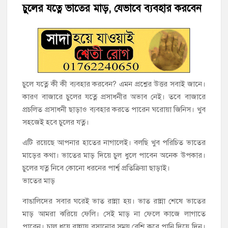
চুলের যত্নে ভাতের মাড়, যেভাবে ব্যবহার করবেন
‘জনগণের ভোটে নির্বাচিত হয়ে ফরিদগঞ্জের উন্নয়নে কাজ করছি’ :
আলহাজ্ব এমএ হান্নান এমপি
নৌ পুলিশ ফাঁড়ির নাকের ডগায় কারেন্ট জালের দাপট, মতলবে প্রকাশ্যে
নিষিদ্ধ জাল মেরামত ও মাছ শিকার
চুলে যত্নে কী কী ব্যবহার করবেন? এমন প্রশ্নের উত্তর সবাই জানে।
‘জনগণের হাতে রাষ্ট্রের মালিকানা ফিরিয়ে দিতে বিএনপি সরকার
কারণ বাজারে চুলের যত্নে প্রসাধনীর অভাব নেই। তবে বাজারে
অঙ্গীকারাবদ্ধ’
প্রচলিত প্রসাধনী ছাড়াও ব্যবহার করতে পারেন ঘরোয়া জিনিস। খুব
সহজেই হবে চুলের যত্ন।
মতলব উত্তরে সোনালী লাইফ ইন্সুইরেন্স কোম্পানী লিমিটেডের মরণোত্তর
চেক বিতরণ
এটি রয়েছে আপনার হাতের নাগালেই। বলছি খুব পরিচিত ভাতের
মাড়ের কথা। ভাতের মাড় দিয়ে চুল ধুলে পাবেন অনেক উপকার।
হাজীগঞ্জ ডিগ্রি কলেজ গভীর শ্রদ্ধার সঙ্গে জুলাই গণঅভ্যুত্থানের সকল
চুলের যত্ন নিবে কোনো ধরনের পার্শ্ব প্রতিক্রিয়া ছাড়াই।
শহীদকে স্মরণ
ভাতের মাড়
বাঙালিদের সবার ঘরেই ভাত রান্না হয়। ভাত রান্না শেষে ভাতের
হাজীগঞ্জের যুবধারা সমবায় ক্ষুদ্রঋণ পুনরায় চালু করে মানুষের আমানতের
টাকা পরিশোধ করা হবে
মাড় আমরা ঝরিয়ে ফেলি। সেই মাড় না ফেলে কাজে লাগাতে
পারেন। চাল ধুয়ে রান্নায় বসানোর সময় বেশি করে পানি দিয়ে দিন।