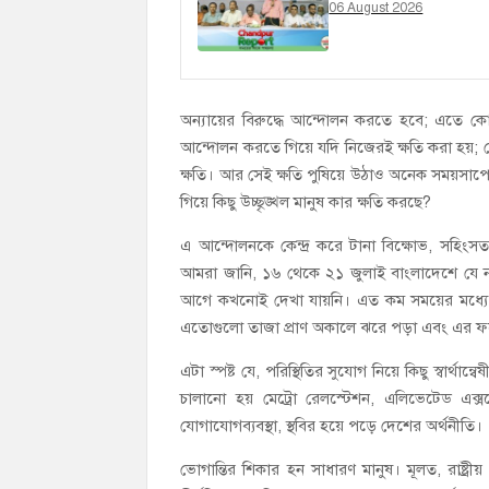
06 August 2026
অন্যায়ের বিরুদ্ধে আন্দোলন করতে হবে; এতে কোন
আন্দোলন করতে গিয়ে যদি নিজেরই ক্ষতি করা হয়; 
ক্ষতি। আর সেই ক্ষতি পুষিয়ে উঠাও অনেক সময়সাপে
গিয়ে কিছু উচ্ছৃঙ্খল মানুষ কার ক্ষতি করছে?
এ আন্দোলনকে কেন্দ্র করে টানা বিক্ষোভ, সহিংসত
আমরা জানি, ১৬ থেকে ২১ জুলাই বাংলাদেশে যে ন
আগে কখনোই দেখা যায়নি। এত কম সময়ের মধ্যে
এতোগুলো তাজা প্রাণ অকালে ঝরে পড়া এবং এর ফল
এটা স্পষ্ট যে, পরিস্থিতির সুযোগ নিয়ে কিছু স্বার্
চালানো হয় মেট্রো রেলস্টেশন, এলিভেটেড এক্সপ্রে
যোগাযোগব্যবস্থা, স্থবির হয়ে পড়ে দেশের অর্থনীতি।
ভোগান্তির শিকার হন সাধারণ মানুষ। মূলত, রাষ্ট্রীয়