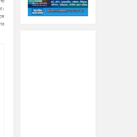
 যা
না।
ষকে
জার