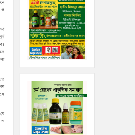
িনে
ল ও
্ষা
র্ণ
বে
।
করে
চনা
নতে
এখন
্গে
 যে
ি ও