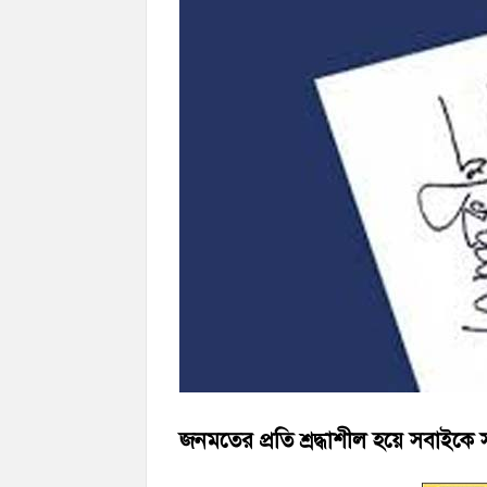
হাজীগঞ্জের ২নং দক্ষিণ পশ্চিম রাজারগাঁও সপ্র
চাঁদপুর জেলা জিয়া সাইবার ফোর্সের সভাপতি হ
জনমতের প্রতি শ্রদ্ধাশীল হয়ে সবাইক