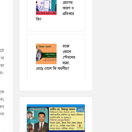
রোগের
কারণ ও
প্রতিকার
কি?
রক্তে
েটে
কোলে
স্টেরলের
বা
মাত্রা
্বা
বেড়ে গেলে কি করণীয়?
ম-
েকে
বরং
্ষণ
থবা