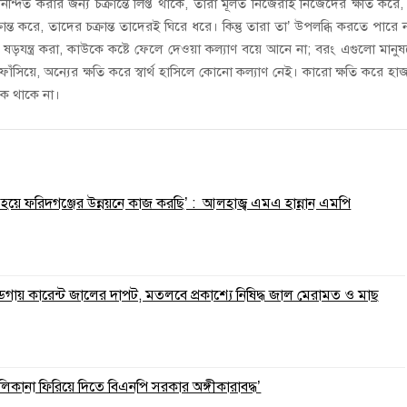
নিন্দিত করার জন্য চক্রান্তে লিপ্ত থাকে, তারা মূলত নিজেরাই নিজেদের ক্ষতি করে,
ন্ত করে, তাদের চক্রান্ত তাদেরই ঘিরে ধরে। কিন্তু তারা তা’ উপলব্ধি করতে পারে 
ড়যন্ত্র করা, কাউকে কষ্টে ফেলে দেওয়া কল্যাণ বয়ে আনে না; বরং এগুলো মানু
ঁসিয়ে, অন্যের ক্ষতি করে স্বার্থ হাসিলে কোনো কল্যাণ নেই। কারো ক্ষতি করে হা
কে থাকে না।
হয়ে ফরিদগঞ্জের উন্নয়নে কাজ করছি’ : আলহাজ্ব এমএ হান্নান এমপি
ডগায় কারেন্ট জালের দাপট, মতলবে প্রকাশ্যে নিষিদ্ধ জাল মেরামত ও মাছ
মালিকানা ফিরিয়ে দিতে বিএনপি সরকার অঙ্গীকারাবদ্ধ’