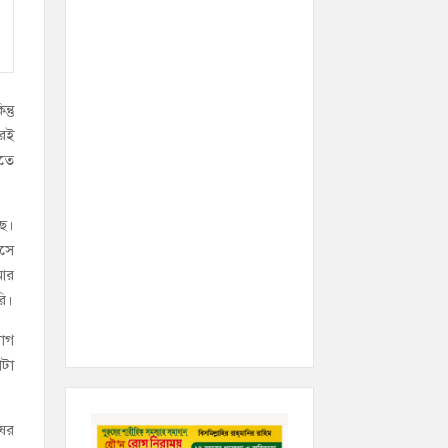
্তু
েরই
রতে
ছে।
াসে
আর
রি।
যোগ
োটা
ষের