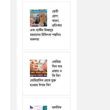
শ্বেতী
রোগ:
কারণ,
প্রতিকার
এবং হাকীম মিজানুর
রহমানের চিকিৎসা পদ্ধতির
সফলতা
সোরিয়া
সিস কত
প্রকার ও
কি কি?
সোরিয়াসিস থেকে মুক্ত
হওয়ার উপায় কি?
মানসিক