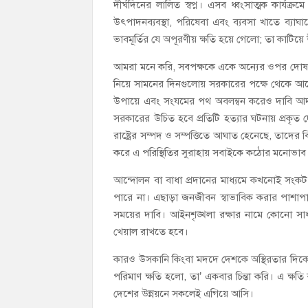
দীর্ঘদিনের লালিত স্বপ্ন। এসব ধ্বংসাত্মক কার্য
উৎপাদনব্যবস্থা, পরিষেবা এবং ব্যবসা খাতে ব্যা
ভাবমূর্তির যে অপূরণীয় ক্ষতি হয়ে গেলো; তা কাট
আমরা মনে করি, সবপক্ষকে একে অন্যের ওপর দোষ চা
নিয়ে সামনের দিনগুলোয় সরকারের পক্ষে থেকে আরো 
উপায়ে এবং সংযমের পথ অবলম্বন করেও দাবি আদ
সরকারের উচিত হবে প্রতিটি হত্যার ঘটনায় প্রকৃত 
রাষ্ট্রের সম্পদ ও সম্পত্তিতে আঘাত হেনেছে, তাদের
করে এ পরিস্থিতির সুরাহায় সবাইকে কঠোর মনোভা
আন্দোলন বা বাধা প্রদানের মাধ্যমে কখনোই সংক
পারে না। এছাড়া জনজীবন স্বাভাবিক করার পাশাপাশি শি
সময়ের দাবি। আইনশৃঙ্খলা রক্ষার নামে কোনো সাধার
খেয়াল রাখতে হবে।
কারও উসকানি কিংবা মদদে দেশকে অস্থিরতার দিক
পরিমাণ ক্ষতি হলো, তা’ একবার চিন্তা করি। এ ক্ষ
দেশের উন্নয়নে সকলেই এগিয়ে আসি।