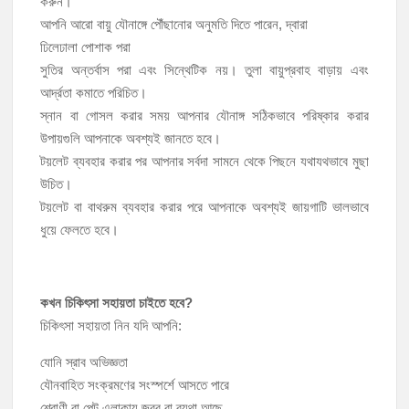
করুন।
আপনি আরো বায়ু যৌনাঙ্গে পৌঁছানোর অনুমতি দিতে পারেন, দ্বারা
ঢিলেঢালা পোশাক পরা
সুতির অন্তর্বাস পরা এবং সিন্থেটিক নয়। তুলা বায়ুপ্রবাহ বাড়ায় এবং
আর্দ্রতা কমাতে পরিচিত।
স্নান বা গোসল করার সময় আপনার যৌনাঙ্গ সঠিকভাবে পরিষ্কার করার
উপায়গুলি আপনাকে অবশ্যই জানতে হবে।
টয়লেট ব্যবহার করার পর আপনার সর্বদা সামনে থেকে পিছনে যথাযথভাবে মুছা
উচিত।
টয়লেট বা বাথরুম ব্যবহার করার পরে আপনাকে অবশ্যই জায়গাটি ভালভাবে
ধুয়ে ফেলতে হবে।
কখন চিকিৎসা সহায়তা চাইতে হবে?
চিকিৎসা সহায়তা নিন যদি আপনি:
যোনি স্রাব অভিজ্ঞতা
যৌনবাহিত সংক্রমণের সংস্পর্শে আসতে পারে
শ্রোণী বা পেট এলাকায় জ্বর বা ব্যথা আছে