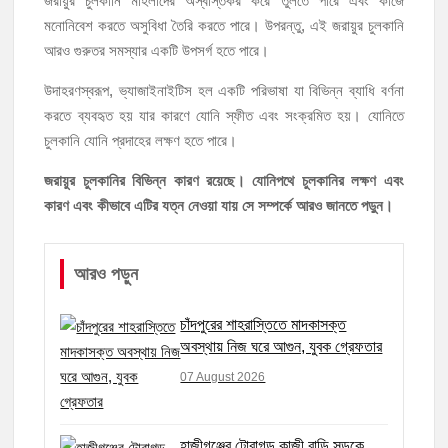
জরায়ুর চুলকানি মহিলাদের অস্বস্তিকর করে তুলতে পারে এবং কাজে
হাজীগঞ্জে শিক্ষার্থীদের লেখাপড়ার মানোন্নয়নে ও উপস্থিতি নিশ্চিতকরণে অভিভাবক
সমাবেশ
মনোনিবেশ করতে অসুবিধা তৈরি করতে পারে। উপরন্তু, এই জরায়ুর চুলকানি
আরও গুরুতর সমস্যার একটি উপসর্গ হতে পারে।
হাজীগঞ্জে অস্বাস্থ্যকর পরিবেশে খাবার প্রস্তুত: ২ হোটেলকে ৪৫ হাজার টাকা
উদাহরণস্বরূপ, ভ্যাজাইনাইটিস হল একটি পরিভাষা যা বিভিন্ন ব্যাধি বর্ণনা
জরিমানা
করতে ব্যবহৃত হয় যার কারণে যোনি স্ফীত এবং সংক্রমিত হয়। যোনিতে
হাজীগঞ্জে ৬ বছরের শিশুকে ধর্ষণের অভিযোগে কেয়ারটেকার আটক
চুলকানি যোনি প্রদাহের লক্ষণ হতে পারে।
হাজীগঞ্জের রাজারগাঁও উবিতে জুলাই গণঅভ্যুত্থান দিবস পালন
জরায়ুর চুলকানির বিভিন্ন কারণ রয়েছে। যোনিপথে চুলকানির লক্ষণ এবং
কারণ এবং কীভাবে এটির যত্ন নেওয়া যায় সে সম্পর্কে আরও জানতে পড়ুন।
হাজীগঞ্জ সরকারি মডেল পাইলট হাই স্কুল অ্যান্ড কলেজে ‘জুলাই গণঅভ্যুত্থান
দিবস’ পালিত
আরও পড়ুন
‘জনগণের ভোটে নির্বাচিত হয়ে ফরিদগঞ্জের উন্নয়নে কাজ করছি’ : আলহাজ্ব এমএ
হান্নান এমপি
চাঁদপুরের শাহরাস্তিতে মাদকাসক্ত
অবস্থায় নিজ ঘরে আগুন, যুবক গ্রেফতার
নৌ পুলিশ ফাঁড়ির নাকের ডগায় কারেন্ট জালের দাপট, মতলবে প্রকাশ্যে নিষিদ্ধ জাল
মেরামত ও মাছ শিকার
07 August 2026
হাজীগঞ্জের টোরাগড় কাজী বাড়ি সড়কে