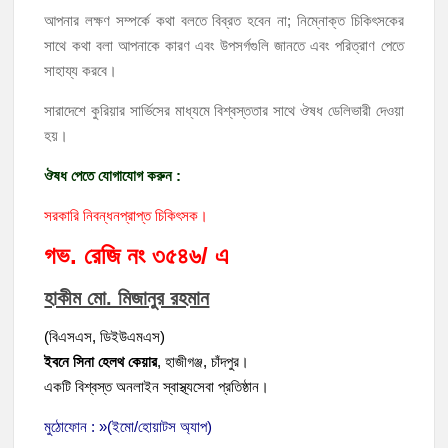
আপনার লক্ষণ সম্পর্কে কথা বলতে বিব্রত হবেন না; নিম্নোক্ত চিকিৎসকের
সাথে কথা বলা আপনাকে কারণ এবং উপসর্গগুলি জানতে এবং পরিত্রাণ পেতে
সাহায্য করবে।
সারাদেশে কুরিয়ার সার্ভিসের মাধ্যমে বিশ্বস্ততার সাথে ঔষধ ডেলিভারী দেওয়া
হয়।
ঔষধ পেতে যোগাযোগ করুন :
সরকারি নিবন্ধনপ্রাপ্ত চিকিৎসক।
গভ. রেজি নং ৩৫৪৬/ এ
হাকীম মো. মিজানুর রহমান
(বিএসএস, ডিইউএমএস)
ইবনে সিনা হেলথ কেয়ার
,
হাজীগঞ্জ, চাঁদপুর।
একটি বিশ্বস্ত অনলাইন স্বাস্থ্যসেবা প্রতিষ্ঠান।
মুঠোফোন : »(ইমো/হোয়াটস অ্যাপ)