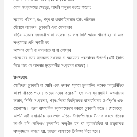
কোন সংক্রমণের ক্ষেত্রে, আপনি অনুভব করতে পারেন:
স্রাবের পরিমাণ, রঙ, গন্ধ বা ধারাবাহিকতায় হঠাৎ পরিবর্তন
যৌনাঙ্গে লালভাব, চুলকানি এবং ফোলাভাব
বাড়ির যত্নের ব্যবস্থা থাকা সত্ত্বেও যে লক্ষণগুলি আরও খারাপ হয় বা এক
সপ্তাহের বেশি স্থায়ী হয়
আপনার যোনি বা ভালভাতে ঘা বা ফোস্কা
প্রস্রাবের সময় জ্বলন্ত সংবেদন বা অন্যান্য প্রস্রাবের উপসর্গ (এটি ইঙ্গিত
দিতে পারে যে আপনার মূত্রনালীর সংক্রমণ রয়েছে)।
উপসংহার:
যোনিপথে চুলকানি বা যোনি এবং ভালভা স্থানে চুলকানির অনেক অন্তর্নিহিত
কারণ থাকতে পারে। তাদের মধ্যে কয়েকটি হল ভাল স্বাস্থ্যবিধি অভ্যাসের
অভাব, নির্দিষ্ট সংক্রমণ, পণ্যগুলিতে বিরক্তিকর রাসায়নিকের উপস্থিতি এবং
মেনোপজ। ধরুন রাসায়নিক জ্বালাপোড়ার কারণে চুলকানি হচ্ছে। সেক্ষেত্রে,
আপনি এই রাসায়নিক দ্রব্যগুলি এড়িয়ে উপসর্গগুলিকে উন্নত করতে পারেন৷
আপনি যদি যোনিপথে চুলকানির সম্মুখীন হন তা ব্যাকটেরিয়া বা ছত্রাকের
সংক্রমণের কারণে হয়, তাহলে আপনাকে চিকিৎসা নিতে হবে।