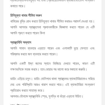
ল্যাকটোব্যাসিলাসযুক্ত দই এবং প্রোবায়োটিকগুলি ভ্যাজাইনাইটিস সংক্রমণ
কমাতে পারে।
চিনিযুক্ত খাবার সীমিত করুন
খামিরের বৃদ্ধি রোধ করতে চিনিযুক্ত খাবার সীমিত করারও পরামর্শ দেওয়া হয়।
আপনি আপনার স্বাস্থ্যসেবা প্রদানকারীকে জিজ্ঞাসা করতে পারেন যে এটি
আপনি গ্রহণ করতে পারেন কিনা
স্বাস্থ্যবিধি অভ্যাস
আপনি সাবান ব্যবহার এড়াতে পারেন এবং এলাকাটি ধুয়ে ফেলতে এবং
পরিষ্কার করতে জল ব্যবহার করতে পারেন।
আপনি একটি উষ্ণ জলের স্নানে ভিজিয়ে দেখতে পারেন, কারণ এটি
লক্ষণগুলিকে সহজ করবে। তবে ধোয়ার পর ভালো করে শুকানো জরুরি।
ডাচিং এড়িয়ে চলুন। ডাচিং যোনিপথে থাকা স্বাস্থ্যকর ব্যাকটেরিয়াকেও সরিয়ে
দেয় এবং পরিস্থিতি আরও খারাপ করতে পারে। এই ব্যাকটেরিয়া সংক্রমণ
প্রতিরোধ করতে সাহায্য করে।
আপনার যৌনাঙ্গে স্বাস্থ্যবিধি স্প্রে, সুগন্ধি বা গুঁড়ো এড়ানো উচিত।