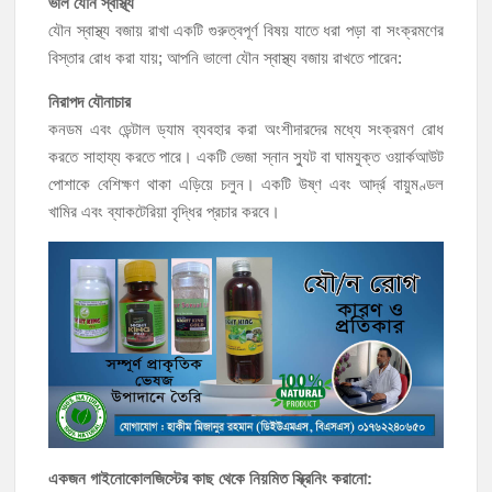
ভাল যৌন স্বাস্থ্য
যৌন স্বাস্থ্য বজায় রাখা একটি গুরুত্বপূর্ণ বিষয় যাতে ধরা পড়া বা সংক্রমণের
বিস্তার রোধ করা যায়; আপনি ভালো যৌন স্বাস্থ্য বজায় রাখতে পারেন:
নিরাপদ যৌনাচার
কনডম এবং ডেন্টাল ড্যাম ব্যবহার করা অংশীদারদের মধ্যে সংক্রমণ রোধ
করতে সাহায্য করতে পারে। একটি ভেজা স্নান স্যুট বা ঘামযুক্ত ওয়ার্কআউট
পোশাকে বেশিক্ষণ থাকা এড়িয়ে চলুন। একটি উষ্ণ এবং আর্দ্র বায়ুমণ্ডল
খামির এবং ব্যাকটেরিয়া বৃদ্ধির প্রচার করবে।
একজন গাইনোকোলজিস্টের কাছ থেকে নিয়মিত স্ক্রিনিং করানো: