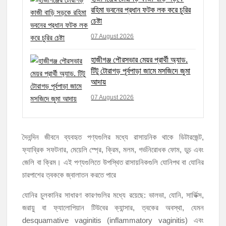
রহিমা ভবনের প্রধান ফটক লক করে চুরির
চেষ্টা
07 August 2026
হাজীগঞ্জ পৌরসভার মেয়র প্রার্থী অ্যাড.
টিটু টোরাগড় পূর্বপাড়া জামে মসজিদে জুমা
আদায়
07 August 2026
দৈনন্দিন জীবনে ব্যবহৃত পণ্যগুলির মধ্যে রাসায়নিক থাকে ডিটারজেন্ট,
ফ্যাব্রিক সফটনার, মেয়েলি স্প্রে, ক্রিম, মলম, গর্ভনিরোধক ফোম, ডুচ এবং
জেলি বা ক্রিম। এই পণ্যগুলিতে উপস্থিত রাসায়নিকগুলি যোনিপথ বা যোনির
চারপাশের ত্বককে জ্বালাতন করতে পারে
যোনির চুলকানির সাধারণ কারণগুলির মধ্যে রয়েছে: ভালভা, যোনি, সার্ভিক্স,
জরায়ু বা ফ্যালোপিয়ান টিউবের ক্যান্সার, ত্বকের অবস্থা, যেমন
desquamative vaginitis (inflammatory vaginitis) এবং