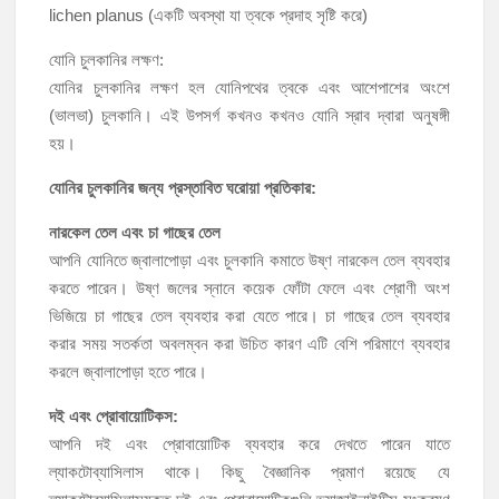
lichen planus (একটি অবস্থা যা ত্বকে প্রদাহ সৃষ্টি করে)
যোনি চুলকানির লক্ষণ:
যোনির চুলকানির লক্ষণ হল যোনিপথের ত্বকে এবং আশেপাশের অংশে
(ভালভা) চুলকানি। এই উপসর্গ কখনও কখনও যোনি স্রাব দ্বারা অনুষঙ্গী
হয়।
যোনির চুলকানির জন্য প্রস্তাবিত ঘরোয়া প্রতিকার:
নারকেল তেল এবং চা গাছের তেল
আপনি যোনিতে জ্বালাপোড়া এবং চুলকানি কমাতে উষ্ণ নারকেল তেল ব্যবহার
করতে পারেন। উষ্ণ জলের স্নানে কয়েক ফোঁটা ফেলে এবং শ্রোণী অংশ
ভিজিয়ে চা গাছের তেল ব্যবহার করা যেতে পারে। চা গাছের তেল ব্যবহার
করার সময় সতর্কতা অবলম্বন করা উচিত কারণ এটি বেশি পরিমাণে ব্যবহার
করলে জ্বালাপোড়া হতে পারে।
দই এবং প্রোবায়োটিকস:
আপনি দই এবং প্রোবায়োটিক ব্যবহার করে দেখতে পারেন যাতে
ল্যাকটোব্যাসিলাস থাকে। কিছু বৈজ্ঞানিক প্রমাণ রয়েছে যে