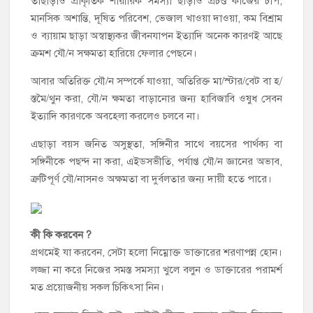
তাছাড়াও প্রাকৃতিক শারীরিক সমস্যা ছাড়াও প্রচণ্ড কাজের চাপ,
মানসিক অশান্তি, দূষিত পরিবেশ, ভেজাল খাওয়া দাওয়া, কম বিশ্রাম
ও ব্যায়াম ছাড়া অস্বাস্থ্যকর জীবনযাপন ইত্যাদি অনেক কারণই আছে
ক্রমশ যৌ/ন সক্ষমতা হারিয়ে ফেলার পেছনে।
আবার অতিরিক্ত যৌ/ন সম্পর্কে যাওয়া, অতিরিক্ত মা/স্টার/বেট বা হ/
স্তমৈ/থুন করা, যৌ/ন ক্ষমতা বাড়ানোর জন্য হাবিজাবি ওষুধ সেবন
ইত্যাদি কারণকে অবহেলা করলেও চলবে না।
এছাড়া বয়স জনিত অসুস্থতা, সঙ্গিনীর সাথে বয়সের পার্থক্য বা
সঙ্গিনীকে পছন্দ না করা, এইডসভীতি, পর্যাপ্ত যৌ/ন জ্ঞানের অভাব,
ত্রুটিপূর্ণ যৌ/নাসনও অক্ষমতা বা দুর্বলতার জন্য দায়ী হতে পারে।
কী কি করবেন ?
প্রথমেই যা করবেন, সেটা হলো নিম্নোক্ত ডাক্তারের শরণাপন্ন হোন।
লজ্জা না করে নিজের সমস্ত সমস্যা খুলে বলুন ও ডাক্তারের পরামর্শ
মত প্রয়োজনীয় সকল চিকিৎসা নিন।