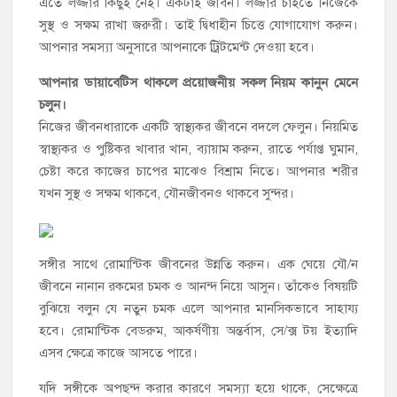
এতে লজ্জার কিছুই নেই। একটাই জীবন। লজ্জার চাইতে নিজেকে
সুস্থ ও সক্ষম রাখা জরুরী। তাই দ্বিধাহীন চিত্তে যোগাযোগ করুন।
আপনার সমস্যা অনুসারে আপনাকে ট্রিটমেন্ট দেওয়া হবে।
আপনার ডায়াবেটিস থাকলে প্রয়োজনীয় সকল নিয়ম কানুন মেনে
চলুন।
নিজের জীবনধারাকে একটি স্বাস্থ্যকর জীবনে বদলে ফেলুন। নিয়মিত
স্বাস্থ্যকর ও পুষ্টিকর খাবার খান, ব্যায়াম করুন, রাতে পর্যাপ্ত ঘুমান,
চেষ্টা করে কাজের চাপের মাঝেও বিশ্রাম নিতে। আপনার শরীর
যখন সুস্থ ও সক্ষম থাকবে, যৌনজীবনও থাকবে সুন্দর।
সঙ্গীর সাথে রোমান্টিক জীবনের উন্নতি করুন। এক ঘেয়ে যৌ/ন
জীবনে নানান রকমের চমক ও আনন্দ নিয়ে আসুন। তাঁকেও বিষয়টি
বুঝিয়ে বলুন যে নতুন চমক এলে আপনার মানসিকভাবে সাহায্য
হবে। রোমান্টিক বেডরুম, আকর্ষণীয় অন্তর্বাস, সে/ক্স টয় ইত্যাদি
এসব ক্ষেত্রে কাজে আসতে পারে।
যদি সঙ্গীকে অপছন্দ করার কারণে সমস্যা হয়ে থাকে, সেক্ষেত্রে