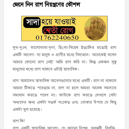
জেনে নিন রাগ নিয়ন্ত্রণের কৌশল
মতলব উত্তরে সোনালী লাইফ ইন্সুইরেন্স কোম্পানী লিমিটেডের মরণোত্তর
চেক বিতরণ
হাজীগঞ্জ ডিগ্রি কলেজ গভীর শ্রদ্ধার সঙ্গে জুলাই গণঅভ্যুত্থানের সকল
শহীদকে স্মরণ
হাজীগঞ্জের যুবধারা সমবায় ক্ষুদ্রঋণ পুনরায় চালু করে মানুষের আমানতের
সুখ-দুঃখ, ভালোবাসা-ঘৃণা, হিংসা-বিদ্বেষ ইত্যাদির মতোই রাগ
টাকা পরিশোধ করা হবে
একটি আবেগ- যা মানুষ ও প্রাণীর মধ্যে বিদ্যমান। অনেকেই বলেন
আমার কোনো রাগ নেই! আমি রাগ করি না। কিন্তু একজন সুস্থ
হাজীগঞ্জের বাকিলা উবির অভিভাবক সদস্য হোসেন মোল্লা লিটন সম্মাননা
মানুষের মধ্যে রাগ থাকবে এটাই স্বাভাবিক।
পেলেন
রাগ আমাদের স্বাভাবিক আবেগগুলোর মধ্যে একটি। রাগ না থাকলে
গণঅভ্যুত্থান দিবসে ফরিদগঞ্জ মাদ্রাসা মাঠে বিএনপির গণসমাবেশ
আমরা টিকতে পারতাম না, রাগ না হলে আমরা অনেক সমস্যার
সমাধান করতে পারব না। কাউকে রাগ করতে দেখলে সেটা
হাজীগঞ্জের ২নং দক্ষিণ পশ্চিম রাজারগাঁও সপ্রাবিতে মা সমাবেশ ও
পরিচিতি সভা
অন্যদের জন্য একটা সতর্ক সংকেত এবং বোঝার উপায় যে কিছু
একটা ভুল হয়েছে।
চাঁদপুর জেলা জিয়া সাইবার ফোর্সের সভাপতি হাজীগঞ্জের কৃতী সন্তান
রাগ কি!
এসএম সবুজ হোসেন
রাগ একটি স্বাভাবিক আবেগ। যে কোনো বিপদ, অসন্তুষ্টি, বিরক্তি,