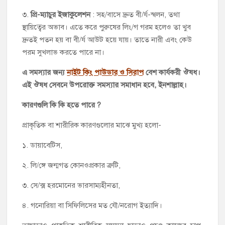
৩.
প্রি-ম্যাচুর ইজাকুলেশন
: সহ/বাসে দ্রুত বী/র্য-স্খলন, তথা
স্থায়িত্বের অভাব। এতে করে পুরুষের লিং/গ গরম হলেও তা খুব
দ্রুতই পতন হয় বা বী/র্য আউট হয়ে যায়। তাতে নারী এবং কেউ
পরম সুখলাভ করতে পারে না।
এ সমস্যার জন্য
নাইট কিং পাউডার ও সিরাপ
বেশ কার্যকরী ঔষধ।
এই ঔষধ সেবনে উপরোক্ত সমস্যার সমাধান হবে, ইনশাল্লাহ।
কারণগুলি কি কি হতে পারে ?
প্রাকৃতিক বা শারীরিক কারণগুলোর মাঝে মুখ্য হলো-
১. ডায়াবেটিস,
২. লি/ঙ্গে জন্মগত কোনওপ্রকার ত্রুটি,
৩. সে/ক্স হরমোনের ভারসাম্যহীনতা,
৪. গনোরিয়া বা সিফিলিসের মত যৌ/নরোগ ইত্যাদি।