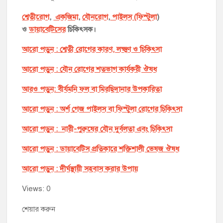
শ্বেতীরোগ
,
একজিমা
,
যৌনরোগ
,
পাইলস (ফিস্টুলা
)
ও
ডায়াবেটিসের
চিকিৎসক।
আরো পড়ুন : শ্বেতী রোগের কারণ, লক্ষ্মণ ও চিকিৎসা
আরো পড়ুন : যৌন রোগের শতভাগ কার্যকরী ঔষধ
আরও পড়ুন: বীর্যমনি ফল বা মিরছিদানার উপকারিতা
আরো পড়ুন : অর্শ গেজ পাইলস বা ফিস্টুলা রোগের চিকিৎসা
আরো পড়ুন : নারী-পুরুষের যৌন দুর্বলতা এবং চিকিৎসা
আরো পড়ুন : ডায়াবেটিস প্রতিকারে শক্তিশালী ভেষজ ঔষধ
আরো পড়ুন : দীর্ঘস্থায়ী সহবাস করার উপায়
Views: 0
শেয়ার করুন