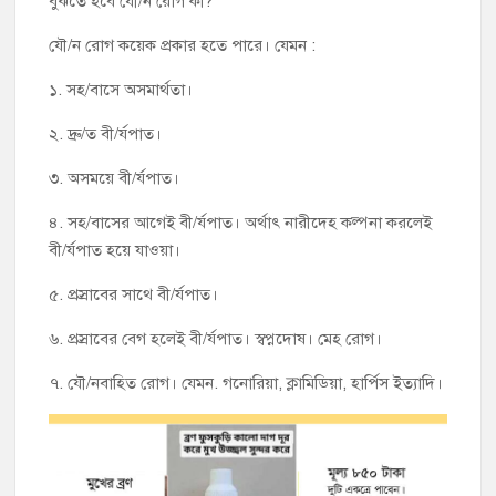
বুঝতে হবে যৌ/ন রোগ কী?
যৌ/ন রোগ কয়েক প্রকার হতে পারে। যেমন :
১. সহ/বাসে অসমার্থতা।
২. দ্রু/ত বী/র্যপাত।
৩. অসময়ে বী/র্যপাত।
৪. সহ/বাসের আগেই বী/র্যপাত। অর্থাৎ নারীদেহ কল্পনা করলেই
বী/র্যপাত হয়ে যাওয়া।
৫. প্রস্রাবের সাথে বী/র্যপাত।
৬. প্রস্রাবের বেগ হলেই বী/র্যপাত। স্বপ্নদোষ। মেহ রোগ।
৭. যৌ/নবাহিত রোগ। যেমন. গনোরিয়া, ক্লামিডিয়া, হার্পিস ইত্যাদি।