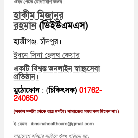
ঔষধ পেতে যোগাযোগ করুন :
হাকীম মিজানুর
রহমান
(ডিইউএমএস)
হাজীগঞ্জ, চাঁদপুর।
ইবনে সিনা হেলথ কেয়ার
একটি বিশ্বস্ত অনলাইন স্বাস্থ্যসেবা
প্রতিষ্ঠান।
মুঠোফোন
: (
চিকিৎসক)
01762-
240650
(সকাল দশটা থেকে রাত্র দশটা। নামাজের সময় কল দিবেন না।)
ই-মেইল :
ibnsinahealthcare@gmail.com
সারাদেশে কুরিয়ার সার্ভিসে ঔষধ পাঠানো হয়।