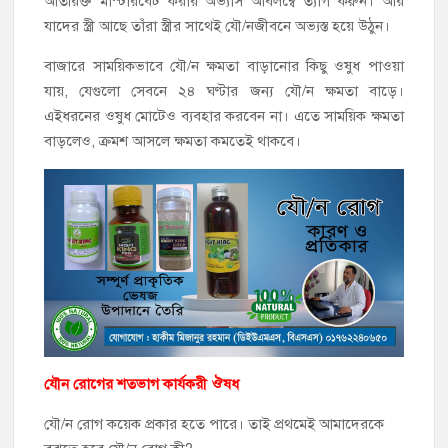
অতিরিক্ত মাস্টারবেট করার অভ্যাস অবিলম্বে ত্যাগ করুন। আর
যাদের স্ত্রী আছে তাঁরা স্ত্রীর সাথেই যৌ/নজীবনে অভ্যস্ত হয়ে উঠুন।
বাজারে সাময়িকভাবে যৌ/ন ক্ষমতা বাড়ানোর কিছু ওষুধ পাওয়া
যায়, যেগুলো সেবনে ২৪ ঘণ্টার জন্য যৌ/ন ক্ষমতা বাড়ে।
এইধরনের ওষুধ মোটেও ব্যবহার করবেন না। এতে সাময়িক ক্ষমতা
বাড়লেও, ক্রমশ আসলে ক্ষমতা কমতেই থাকবে।
যৌন রোগের শতভাগ কার্যকরী ঔষধ
যৌ/ন রোগ কয়েক প্রকার হতে পারে। তাই প্রথমেই আমাদেরকে