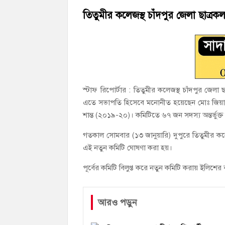
মতলব উত্তরে সোনালী লাইফ ইন্সুইরেন্স কোম্প
তিতুমীর কলেজস্থ চাঁদপুর জেলা ছাত্র
হাজীগঞ্জ ডিগ্রি কলেজ গভীর শ্রদ্ধার সঙ্গে জুলা
স্টাফ রিপোর্টার : তিতুমীর কলেজস্থ চাঁদপুর জেলা
এতে সভাপতি হিসেবে মনোনীত হয়েছেন মোঃ জিয়াউ
শান্ত (২০১৯-২০)। কমিটিতে ৬৭ জন সদস্য অন্তর্ভুক্
গতকাল সোমবার (১৩ জানুয়ারি) দুপুরে তিতুমীর কলে
এই নতুন কমিটি ঘোষণা করা হয়।
পূর্বের কমিটি বিলুপ্ত করে নতুন কমিটি করায় ইলিশের 
আরও পড়ুন