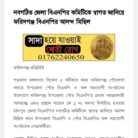
মতলব উত্তরে সোনালী লাইফ ইন্সুইরেন্স কোম্পানী লিমিটেডের মরণোত্তর
চেক বিতরণ
নবগঠিত জেলা বিএনপির কমিটিকে স্বাগত জানিয়ে
ফরিদগঞ্জ বিএনপির আনন্দ মিছিল
হাজীগঞ্জ ডিগ্রি কলেজ গভীর শ্রদ্ধার সঙ্গে জুলাই গণঅভ্যুত্থানের সকল
শহীদকে স্মরণ
হাজীগঞ্জের যুবধারা সমবায় ক্ষুদ্রঋণ পুনরায় চালু করে মানুষের আমানতের
টাকা পরিশোধ করা হবে
ফরিদগঞ্জ প্রতিনিধি :
হাজীগঞ্জের বাকিলা উবির অভিভাবক সদস্য হোসেন মোল্লা লিটন সম্মাননা
পেলেন
গতকাল মঙ্গলবার বিকেল ৫ ঘটিকার সময় ফরিদগঞ্জ পৌরসভা
গণঅভ্যুত্থান দিবসে ফরিদগঞ্জ মাদ্রাসা মাঠে বিএনপির গণসমাবেশ
সদরে উপজেলা পৌর বিএনপি ও অঙ্গ সহযোগী সংগঠনের
উদ্যােগে ফরিদগঞ্জ উপজেলা পৌর বিএনপি’র প্রধান সমন্বয়কারী
আলহাজ্ব এমএ হান্নান সাহেব কে ১ নং সদস্য নির্বাচিত হওয়ায়
হাজীগঞ্জের ২নং দক্ষিণ পশ্চিম রাজারগাঁও সপ্রাবিতে মা সমাবেশ ও
পরিচিতি সভা
চাঁদপুর জেলা বিএনপি’র নবগঠিত কমিটিকে স্বাগত জানিয়ে আনন্দ
মিছিল করে উপজেলা বিএনপি ও পৌর বিএনপির অঙ্গ সহযোগী
চাঁদপুর জেলা জিয়া সাইবার ফোর্সের সভাপতি হাজীগঞ্জের কৃতী সন্তান
সংগঠনের নেতাকর্মীরা।
এসএম সবুজ হোসেন