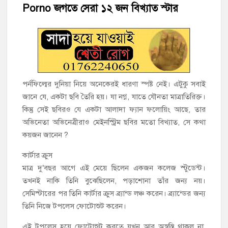
হাজীগঞ্জের টোরাগড় কাজী বাড়ি সড়কে রহিমা ভবনের প্রধান ফটক লক
Porno জগতে সেরা ১২ জন বিখ্যাত স্টার
করে চুরির চেষ্টা
হাজীগঞ্জ পৌরসভার মেয়র প্রার্থী অ্যাড. টিটু টোরাগড় পূর্বপাড়া জামে
মসজিদে জুমা আদায়
হাজীগঞ্জে শিক্ষার্থীদের লেখাপড়ার মানোন্নয়নে ও উপস্থিতি নিশ্চিতকরণে
অভিভাবক সমাবেশ
পর্নফিল্মের দুনিয়া নিয়ে অনেকেরই ধারণা স্পষ্ট নেই। এটুকু সবাই
জানে যে, একটা ছবি তৈরি হয়। যা নগ্ন, যাতে যৌনতা মাত্রাতিরিক্ত।
কিন্তু সেই ছবিরও যে একটা আলাদা ফ্যান ফলোয়িং আছে, তার
হাজীগঞ্জে অস্বাস্থ্যকর পরিবেশে খাবার প্রস্তুত: ২ হোটেলকে ৪৫ হাজার
টাকা জরিমানা
অভিনেতা অভিনেত্রীরাও মেইনস্ট্রিম ছবির মতো বিখ্যাত, সে কথা
কয়জন জানেন ?
হাজীগঞ্জে ৬ বছরের শিশুকে ধর্ষণের অভিযোগে কেয়ারটেকার আটক
কার্টার ক্রুস
হাজীগঞ্জের রাজারগাঁও উবিতে জুলাই গণঅভ্যুত্থান দিবস পালন
মাত্র দু’বছর আগে এই মেয়ে ছিলেন একজন কলেজ স্টুডেন্ট।
তখনই নাকি তিনি বুঝেছিলেন, পড়াশোনা তাঁর জন্য নয়।
সেমিস্টারের পর তিনি কার্টার ক্রুস ব্র্যান্ড লঞ্চ করেন। ব্র্যান্ডের জন্য
তিনি নিজে টপলেস ফোটোশুট করেন।
এই টপলেস হয়ে ফোটোশুট করতে যখন আর অস্বস্তি থাকল না,