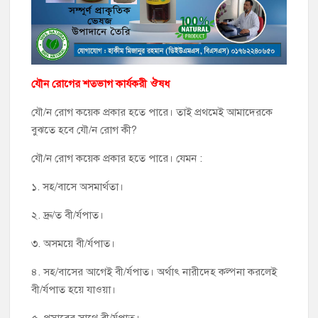
যৌন রোগের শতভাগ কার্যকরী ঔষধ
যৌ/ন রোগ কয়েক প্রকার হতে পারে। তাই প্রথমেই আমাদেরকে
বুঝতে হবে যৌ/ন রোগ কী?
যৌ/ন রোগ কয়েক প্রকার হতে পারে। যেমন :
১. সহ/বাসে অসমার্থতা।
২. দ্রু/ত বী/র্যপাত।
৩. অসময়ে বী/র্যপাত।
৪. সহ/বাসের আগেই বী/র্যপাত। অর্থাৎ নারীদেহ কল্পনা করলেই
বী/র্যপাত হয়ে যাওয়া।