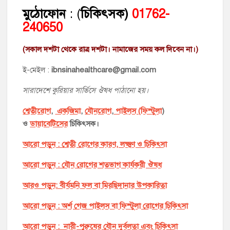
মুঠোফোন
: (
চিকিৎসক)
01762-
240650
(সকাল দশটা থেকে রাত্র দশটা। নামাজের সময় কল দিবেন না।)
ই-মেইল :
ibnsinahealthcare@gmail.com
সারাদেশে কুরিয়ার সার্ভিসে ঔষধ পাঠানো হয়।
শ্বেতীরোগ
,
একজিমা
,
যৌনরোগ
,
পাইলস (ফিস্টুলা
)
ও
ডায়াবেটিসের
চিকিৎসক।
আরো পড়ুন : শ্বেতী রোগের কারণ, লক্ষ্মণ ও চিকিৎসা
আরো পড়ুন : যৌন রোগের শতভাগ কার্যকরী ঔষধ
আরও পড়ুন: বীর্যমনি ফল বা মিরছিদানার উপকারিতা
আরো পড়ুন : অর্শ গেজ পাইলস বা ফিস্টুলা রোগের চিকিৎসা
আরো পড়ুন : নারী-পুরুষের যৌন দুর্বলতা এবং চিকিৎসা