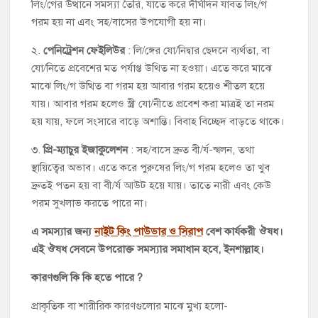
লিং/গের উত্থানে সমস্যা তৈরি, যাতে করে দীর্ঘদিন যাবত লিং/গ
গরম হয় না এবং সহ/বাসের উপযোগী হয় না।
২.
পেনিট্রেশন ফেইলিউর
: লি/ঙ্গের যো/নিদ্বার ছেদনে ব্যর্থতা, বা
যো/নিতে প্রবেশের মত পর্যাপ্ত উথিত না হওয়া। এতে করে মাঝে
মাঝে লিং/গ উত্থিত বা গরম হয় আবার গরম হয়েও শীতল হয়ে
যায়। আবার গরম হলেও স্ত্রী যো/নীতে প্রবেশ করা মাত্রই তা নরম
হয় যায়, ফলে সংসারে বাড়ে অশান্তি। বিবাহ বিচ্ছেদ বাড়তে থাকে।
৩.
প্রি-ম্যাচুর ইজাকুলেশন
: সহ/বাসে দ্রুত বী/র্য-স্খলন, তথা
স্থায়িত্বের অভাব। এতে করে পুরুষের লিং/গ গরম হলেও তা খুব
দ্রুতই পতন হয় বা বী/র্য আউট হয়ে যায়। তাতে নারী এবং কেউ
পরম সুখলাভ করতে পারে না।
এ সমস্যার জন্য
নাইট কিং পাউডার ও সিরাপ
বেশ কার্যকরী ঔষধ।
এই ঔষধ সেবনে উপরোক্ত সমস্যার সমাধান হবে, ইনশাল্লাহ।
কারণগুলি কি কি হতে পারে ?
প্রাকৃতিক বা শারীরিক কারণগুলোর মাঝে মুখ্য হলো-