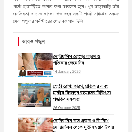
পর্নো ইন্ডাস্ট্রিতে আসার কথা ভাবলেন ক্রুস। খুব তাড়াতাড়ি তাঁর
জনপ্রিয়তা বাড়তে থাকে। গত বছর একটি পর্নো সাইটের তরফে
সেরা পপুলার পর্নস্টারের খেতাবও পান তিনি।
আরও পড়ুন
সোরিয়াসিস রোগের কারণ ও
প্রতিকার জেনে নিন
14 January 2026
শ্বেতী রোগ: কারণ, প্রতিকার এবং
হাকীম মিজানুর রহমানের চিকিৎসা
পদ্ধতির সফলতা
26 October 2025
সোরিয়াসিস কত প্রকার ও কি কি?
সোরিয়াসিস থেকে মুক্ত হওয়ার উপায়