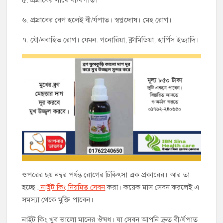
৫. প্রস্রাবের সাথে বী/র্যপাত।
৬. প্রস্রাবের বেগ হলেই বী/র্যপাত। স্বপ্নদোষ। মেহ রোগ।
৭. যৌ/নবাহিত রোগ। যেমন. গনোরিয়া, ক্লামিডিয়া, হার্পিস ইত্যাদি।
ওপরের ছয় নম্বর পর্যন্ত রোগের চিকিৎসা এক প্রকারের। আর তা
হচ্ছে :
নাইট কিং নিয়মিত সেবন
করা। কয়েক মাস সেবন করলেই এ
সমস্যা থেকে মুক্তি পাবেন।
নাইট কিং খুব ভালো মানের ঔষধ। যা সেবন আপনি দ্রুত বী/র্যপাত