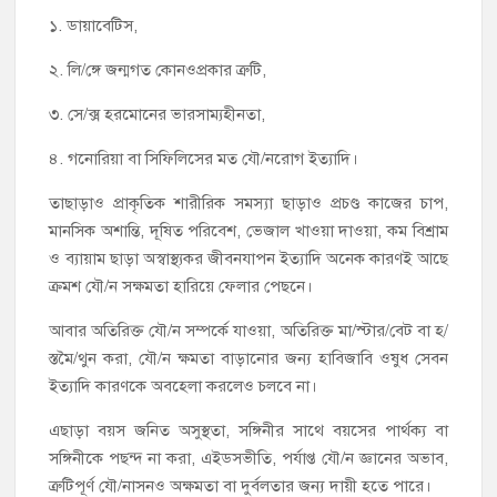
১. ডায়াবেটিস,
২. লি/ঙ্গে জন্মগত কোনওপ্রকার ত্রুটি,
৩. সে/ক্স হরমোনের ভারসাম্যহীনতা,
৪. গনোরিয়া বা সিফিলিসের মত যৌ/নরোগ ইত্যাদি।
তাছাড়াও প্রাকৃতিক শারীরিক সমস্যা ছাড়াও প্রচণ্ড কাজের চাপ,
মানসিক অশান্তি, দূষিত পরিবেশ, ভেজাল খাওয়া দাওয়া, কম বিশ্রাম
ও ব্যায়াম ছাড়া অস্বাস্থ্যকর জীবনযাপন ইত্যাদি অনেক কারণই আছে
ক্রমশ যৌ/ন সক্ষমতা হারিয়ে ফেলার পেছনে।
আবার অতিরিক্ত যৌ/ন সম্পর্কে যাওয়া, অতিরিক্ত মা/স্টার/বেট বা হ/
স্তমৈ/থুন করা, যৌ/ন ক্ষমতা বাড়ানোর জন্য হাবিজাবি ওষুধ সেবন
ইত্যাদি কারণকে অবহেলা করলেও চলবে না।
এছাড়া বয়স জনিত অসুস্থতা, সঙ্গিনীর সাথে বয়সের পার্থক্য বা
সঙ্গিনীকে পছন্দ না করা, এইডসভীতি, পর্যাপ্ত যৌ/ন জ্ঞানের অভাব,
ত্রুটিপূর্ণ যৌ/নাসনও অক্ষমতা বা দুর্বলতার জন্য দায়ী হতে পারে।