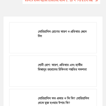
navigation
মতলবে মাদক সম্রাজ্ঞী রাজিয়াসহ আটক ২ : ২৮ শ’ পিচ ইয়াবা জব্ধ
সোরিয়াসিস রোগের কারণ ও প্রতিকার জেনে
নিন
শ্বেতী রোগ: কারণ, প্রতিকার এবং হাকীম
মিজানুর রহমানের চিকিৎসা পদ্ধতির সফলতা
সোরিয়াসিস কত প্রকার ও কি কি? সোরিয়াসিস
থেকে মুক্ত হওয়ার উপায় কি?