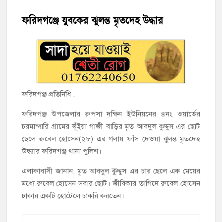
মতলব উত্তরে সোনালী লাইফ ইন্সুইরেন্স কোম্পানী লিমিটেডের মরণোত্তর
চেক বিতরণ
ফরিদগঞ্জে যুবকের ঝুলন্ত মৃতদেহ উদ্ধার
হাজীগঞ্জ ডিগ্রি কলেজ গভীর শ্রদ্ধার সঙ্গে জুলাই গণঅভ্যুত্থানের সকল
শহীদকে স্মরণ
হাজীগঞ্জের যুবধারা সমবায় ক্ষুদ্রঋণ পুনরায় চালু করে মানুষের আমানতের
টাকা পরিশোধ করা হবে
ফরিদগঞ্জ প্রতিনিধি :
ফরিদগঞ্জ উপজেলার রুপসা দক্ষিন ইউনিয়নের ৪নং ওয়ার্ডের
হাজীগঞ্জের বাকিলা উবির অভিভাবক সদস্য হোসেন মোল্লা লিটন সম্মাননা
পেলেন
চরমান্দারি গ্রামের ভূঁইয়া গাজী বাড়ির মৃত আবদুল কুদ্দুস এর ছোট
ছেলে রুবেল হোসেন(২৮) এর গলায় ফাঁস দেওয়া ঝুলন্ত মৃতদেহ
গণঅভ্যুত্থান দিবসে ফরিদগঞ্জ মাদ্রাসা মাঠে বিএনপির গণসমাবেশ
উদ্ধ্যার ফরিদগঞ্জ থানা পুলিশ।
হাজীগঞ্জের ২নং দক্ষিণ পশ্চিম রাজারগাঁও সপ্রাবিতে মা সমাবেশ ও
এলাকাবাসী জানান, মৃত আবদুল কুদ্দুস এর চার ছেলে এক মেয়ের
পরিচিতি সভা
মধ্যে রুবেল হোসেন সবার ছোট। জীবিকার তাগিদে রুবেল হোসেন
ঢাকার একটি হোটেলে চাকরি করতেন।
চাঁদপুর জেলা জিয়া সাইবার ফোর্সের সভাপতি হাজীগঞ্জের কৃতী সন্তান
এসএম সবুজ হোসেন