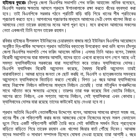
হাইমচর ব্যুরোঃ
চাঁদপুর জেলা বিএনপির সভাপতি শেখ ফরিদ আহামেদ মানিক বলেছেন,
বিএনপি সরকার ক্ষমতায় আসলে প্রথমে ঈশানবালাকে রক্ষা করতে বাঁধের ব্যবস্থা করা
হবে। তাই বিএনপিকে সরকার গঠনে প্রতিটি বাড়ি বাড়ি গিয়ে ধানের শীষ প্রতিকের
প্রচারণা করতে হবে। আপনাদের প্রচারণার মাধ্যমে আমাদের নেএী বেগম খালেদা জিয়া ও
আমাদের নেতা তারেক রহমানের মনের আশা পূরণ হবে। মনে রাখবেন আমাদের সকলের
নেতা একজনই তিনি হলেন তারেক রহমান।
রবিবার হাইমচর নীলকমল ইউনিয়নের চেয়ারম্যান বাজার মাঠে ইউনিয়ন বিএনপির আয়োজনে
অনুষ্ঠিত দ্বি-বার্ষিক সম্মেলনে প্রধান অতিথির বক্তব্যে উপরোক্ত কথা গুলি বলেন চাঁদপুর
জেলা বিএনপির সভাপতি শেখ ফরিদ আহমেদ মানিক। এসময় তিনি আরও বলেন, বৈষম্য
বিরোধী আন্দোলনের যারা মামলার আসামি, যাদের হাতে এখনো রক্তের দাগ লেগে আছে ওই
সমস্ত ফ্যাসিবাদীদের সরকারের যারা সহযোগিতা করে তারাও ফ্যাসিবাদের দোসর।
বিএনপি ফ্যাসিবাদ বিরোধী আন্দোলন করেছে, বৈষম্য বিরোধী আন্দোলন তারই
ধারাবাহিকতা। আমরা ছাত্র জনতা কে ছোট করছি না, বিএনপি ও ছাত্রজনতার সমন্বয়ে
আন্দোলনে ফ্যাসিবাদকে বিতাড়িত করতে পেরেছি। বিগত ১৫ বছর আমরা ফ্যাসিবাদের
কাছে নিরপেক্ষ নির্বাচন কমিশনের মাধ্যমে নির্বাচন চেয়েছি। তারা মইনুদ্দিন ফখরুদ্দিনের
সাথে আঁতাত করে ক্ষমতায় এসেছে। তারপর তারা শুরু করেছে বিনা ভোটের নির্বাচন,
আগের রাতে নির্বাচন, এক সপ্তাহ আগের নির্বাচন, সেই ফ্যাসিবাদরা এখন কোথায়।
ফ্যাসিবাদের দোসর যারা রয়েছে তাদের কাউকেই ছাড় দেওয়া হবে না।
প্রধান অতিথি বিএনপি নেতাকর্মীদের উদ্দেশ্যে বলেন, আমাদের সামনের রাস্তা সহজ নয়,
ধানের শীষ কে শক্তিশালী করার জন্য আজকের থেকে নিজেদের মধ্যে সকল ভেদাভেদ
ভুলে গিয়ে একটি শক্তিশালী কমিটি তৈরি করে সেই কমিটিকে সমর্থন দিয়ে প্রত্যেকে
বাড়িতে বাড়িতে গিয়ে তারেক রহমান এবং খালেদা জিয়ার বার্তা পৌঁছে দিবেন। আআজ
যাদের সভাপতি ও সাধারণ সম্পাদক হিসেবে ঘোষনা দেওয়া হয়েছে তারা আগামী ২ বছর