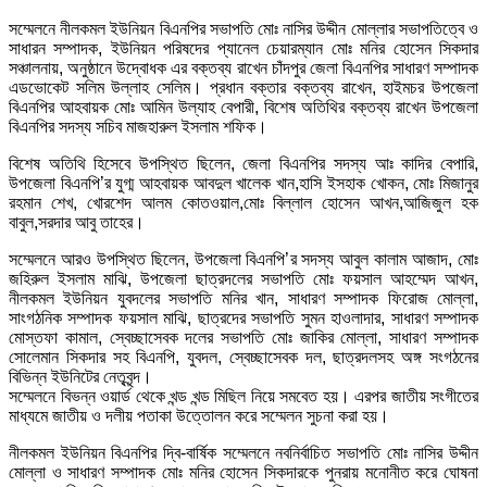
সম্মেলনে নীলকমল ইউনিয়ন বিএনপির সভাপতি মোঃ নাসির উদ্দীন মোল্লার সভাপতিত্বে ও
সাধারন সম্পাদক, ইউনিয়ন পরিষদের প্যানেল চেয়ারম্যান মোঃ মনির হোসেন সিকদার
সঞ্চালনায়, অনুষ্ঠানে উদ্বোধক এর বক্তব্য রাখেন চাঁদপুর জেলা বিএনপির সাধারণ সম্পাদক
এডভোকেট সলিম উল্লাহ সেলিম। প্রধান বক্তার বক্তব্য রাখেন, হাইমচর উপজেলা
বিএনপির আহবায়ক মোঃ আমিন উল্যাহ বেপারী, বিশেষ অতিথির বক্তব্য রাখেন উপজেলা
বিএনপির সদস্য সচিব মাজহারুল ইসলাম শফিক।
বিশেষ অতিথি হিসেবে উপস্থিত ছিলেন, জেলা বিএনপির সদস্য আঃ কাদির বেপারি,
উপজেলা বিএনপি’র যুগ্ম আহবায়ক আবদুল খালেক খান,হাসি ইসহাক খোকন, মোঃ মিজানুর
রহমান শেখ, খোরশেদ আলম কোতওয়াল,মোঃ বিল্লাল হোসেন আখন,আজিজুল হক
বাবুল,সরদার আবু তাহের।
সম্মেলনে আরও উপস্থিত ছিলেন, উপজেলা বিএনপি’র সদস্য আবুল কালাম আজাদ, মোঃ
জহিরুল ইসলাম মাঝি, উপজেলা ছাত্রদলের সভাপতি মোঃ ফয়সাল আহম্মেদ আখন,
নীলকমল ইউনিয়ন যুবদলের সভাপতি মনির খান, সাধারণ সম্পাদক ফিরোজ মোল্লা,
সাংগঠনিক সম্পাদক ফয়সাল মাঝি, ছাত্রদের সভাপতি সুমন হাওলাদার, সাধারণ সম্পাদক
মোস্তফা কামাল, স্বেচ্ছাসেবক দলের সভাপতি মোঃ জাকির মোল্লা, সাধারণ সম্পাদক
সোলেমান সিকদার সহ বিএনপি, যুবদল, স্বেচ্ছাসেবক দল, ছাত্রদলসহ অঙ্গ সংগঠনের
বিভিন্ন ইউনিটের নেতৃবৃন্দ।
সম্মেলনে বিভন্ন ওয়ার্ড থেকে খন্ড খন্ড মিছিল নিয়ে সমবেত হয়। এরপর জাতীয় সংগীতের
মাধ্যমে জাতীয় ও দলীয় পতাকা উত্তোলন করে সম্মেলন সুচনা করা হয়।
নীলকমল ইউনিয়ন বিএনপির দ্বি-বার্ষিক সম্মেলনে নবনির্বাচিত সভাপতি মোঃ নাসির উদ্দীন
মোল্লা ও সাধারণ সম্পাদক মোঃ মনির হোসেন সিকদারকে পুনরায় মনোনীত করে ঘোষনা