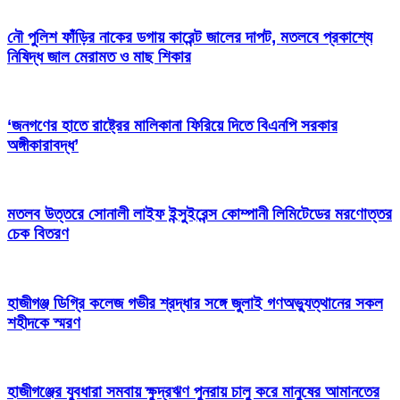
নৌ পুলিশ ফাঁড়ির নাকের ডগায় কারেন্ট জালের দাপট, মতলবে প্রকাশ্যে
নিষিদ্ধ জাল মেরামত ও মাছ শিকার
‘জনগণের হাতে রাষ্ট্রের মালিকানা ফিরিয়ে দিতে বিএনপি সরকার
অঙ্গীকারাবদ্ধ’
মতলব উত্তরে সোনালী লাইফ ইন্সুইরেন্স কোম্পানী লিমিটেডের মরণোত্তর
চেক বিতরণ
হাজীগঞ্জ ডিগ্রি কলেজ গভীর শ্রদ্ধার সঙ্গে জুলাই গণঅভ্যুত্থানের সকল
শহীদকে স্মরণ
হাজীগঞ্জের যুবধারা সমবায় ক্ষুদ্রঋণ পুনরায় চালু করে মানুষের আমানতের