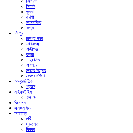
চট্টগ্রাম
সিলেট
খুলনা
বরিশাল
ময়মনসিংহ
রংপুর
চাঁদপুর
চাঁদপুর সদর
ফরিদগঞ্জ
হাজীগঞ্জ
কচুয়া
শাহরাস্তি
হাইমচর
মতলব উত্তর
মতলব দক্ষিণ
আন্তর্জাতিক
প্রবাস
লাইফস্টাইল
ইসলাম
বিনোদন
এক্সক্লুসিভ
অন্যান্য
নারী
মুক্তমত
ফিচার