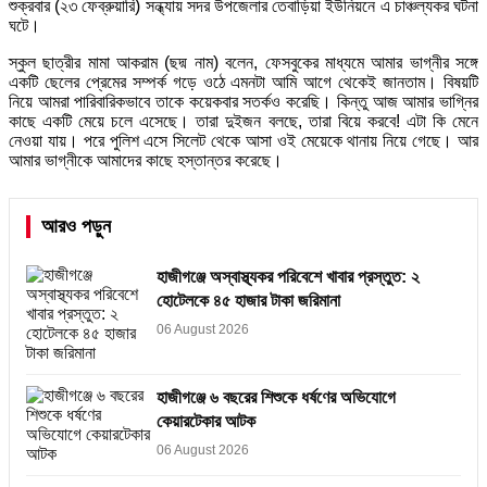
শুক্রবার (২৩ ফেব্রুয়ারি) সন্ধ্যায় সদর উপজেলার তেবাড়িয়া ইউনিয়নে এ চাঞ্চল্যকর ঘটনা
ঘটে।
স্কুল ছাত্রীর মামা আকরাম (ছদ্ম নাম) বলেন, ফেসবুকের মাধ্যমে আমার ভাগ্নীর সঙ্গে
একটি ছেলের প্রেমের সম্পর্ক গড়ে ওঠে এমনটা আমি আগে থেকেই জানতাম। বিষয়টি
নিয়ে আমরা পারিবারিকভাবে তাকে কয়েকবার সতর্কও করেছি। কিন্তু আজ আমার ভাগ্নির
কাছে একটি মেয়ে চলে এসেছে। তারা দুইজন বলছে, তারা বিয়ে করবে! এটা কি মেনে
নেওয়া যায়। পরে পুলিশ এসে সিলেট থেকে আসা ওই মেয়েকে থানায় নিয়ে গেছে। আর
আমার ভাগ্নীকে আমাদের কাছে হস্তান্তর করেছে‌।
আরও পড়ুন
হাজীগঞ্জে অস্বাস্থ্যকর পরিবেশে খাবার প্রস্তুত: ২
হোটেলকে ৪৫ হাজার টাকা জরিমানা
06 August 2026
হাজীগঞ্জে ৬ বছরের শিশুকে ধর্ষণের অভিযোগে
কেয়ারটেকার আটক
06 August 2026