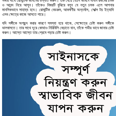
সঙ্গীর সাথে রোমান্টিক জীবনের উন্নতি করুন। এক ঘেয়ে যৌ/ন জীবনে নানান রকমের চমক
ও আনন্দ নিয়ে আসুন। তাঁকেও বিষয়টি বুঝিয়ে বলুন যে নতুন চমক এলে আপনার
মানসিকভাবে সাহায্য হবে। রোমান্টিক বেডরুম, আকর্ষণীয় অন্তর্বাস, সে/ক্স টয় ইত্যাদি
এসব ক্ষেত্রে কাজে আসতে পারে।
যদি সঙ্গীকে অপছন্দ করার কারণে সমস্যা হয়ে থাকে, সেক্ষেত্রে চেষ্টা করুন সঙ্গীকে
ভালবাসতে। তার সাথে দূরে কোথাও নিরিবিলি বেড়াতে যান, তাঁকে গভীর ভাবে জানার চেষ্টা
করুন। আস্তে আস্তে তার প্রেমে পড়ার চেষ্টা করুন।