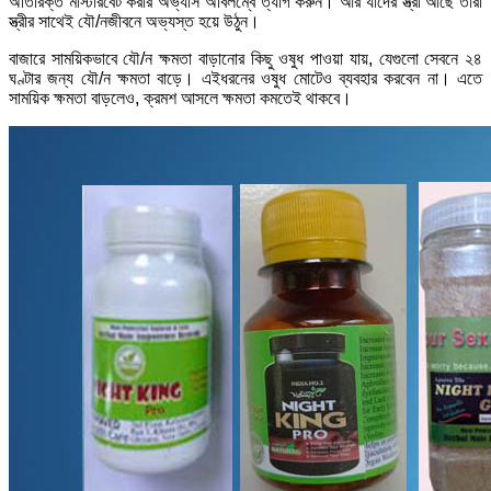
অতিরিক্ত মাস্টারবেট করার অভ্যাস অবিলম্বে ত্যাগ করুন। আর যাদের স্ত্রী আছে তাঁরা
স্ত্রীর সাথেই যৌ/নজীবনে অভ্যস্ত হয়ে উঠুন।
বাজারে সাময়িকভাবে যৌ/ন ক্ষমতা বাড়ানোর কিছু ওষুধ পাওয়া যায়, যেগুলো সেবনে ২৪
ঘণ্টার জন্য যৌ/ন ক্ষমতা বাড়ে। এইধরনের ওষুধ মোটেও ব্যবহার করবেন না। এতে
সাময়িক ক্ষমতা বাড়লেও, ক্রমশ আসলে ক্ষমতা কমতেই থাকবে।