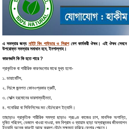
এ সমস্যার জন্য
নাইট কিং পাউডার ও সিরাপ
বেশ কার্যকরী ঔষধ। এই ঔষধ সেবনে
উপরোক্ত সমস্যার সমাধান হবে, ইনশাল্লাহ।
কারণগুলি কি কি হতে পারে ?
প্রাকৃতিক বা শারীরিক কারণগুলোর মাঝে মুখ্য হলো-
১. ডায়াবেটিস,
২. লি/ঙ্গে জন্মগত কোনওপ্রকার ত্রুটি,
৩. সে/ক্স হরমোনের ভারসাম্যহীনতা,
৪. গনোরিয়া বা সিফিলিসের মত যৌ/নরোগ ইত্যাদি।
তাছাড়াও প্রাকৃতিক শারীরিক সমস্যা ছাড়াও প্রচণ্ড কাজের চাপ, মানসিক অশান্তি,
দূষিত পরিবেশ, ভেজাল খাওয়া দাওয়া, কম বিশ্রাম ও ব্যায়াম ছাড়া অস্বাস্থ্যকর জীবনযাপন
ইত্যাদি অনেক কারণই আছে ক্রমশ যৌ/ন সক্ষমতা হারিয়ে ফেলার পেছনে।