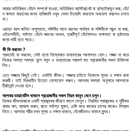
আবার অতিরিক্ত যৌ/ন সম্পর্কে যাওয়া, অতিরিক্ত মা/স্টার/বেট বা হ/স্তমৈ/থুন করা, যৌ/
ন ক্ষমতা বাড়ানোর জন্য হাবিজাবি ওষুধ সেবন ইত্যাদি কারণকে অবহেলা করলেও চলবে
না।
এছাড়া বয়স জনিত অসুস্থতা, সঙ্গিনীর সাথে বয়সের পার্থক্য বা সঙ্গিনীকে পছন্দ না করা,
এইডসভীতি, পর্যাপ্ত যৌ/ন জ্ঞানের অভাব, ত্রুটিপূর্ণ যৌ/নাসনও অক্ষমতা বা দুর্বলতার
জন্য দায়ী হতে পারে।
কী কি করবেন ?
প্রথমেই যা করবেন, সেটা হলো নিম্নোক্ত ডাক্তারের শরণাপন্ন হোন। লজ্জা না করে
নিজের সমস্ত সমস্যা খুলে বলুন ও ডাক্তারের পরামর্শ মত প্রয়োজনীয় সকল চিকিৎসা
নিন।
এতে লজ্জার কিছুই নেই। একটাই জীবন। লজ্জার চাইতে নিজেকে সুস্থ ও সক্ষম রাখা
জরুরী। তাই দ্বিধাহীন চিত্তে যোগাযোগ করুন। আপনার সমস্যা অনুসারে আপনাকে
ট্রিটমেন্ট দেওয়া হবে।
আপনার ডায়াবেটিস থাকলে প্রয়োজনীয় সকল নিয়ম কানুন মেনে চলুন।
নিজের জীবনধারাকে একটি স্বাস্থ্যকর জীবনে বদলে ফেলুন। নিয়মিত স্বাস্থ্যকর ও পুষ্টিকর
খাবার খান, ব্যায়াম করুন, রাতে পর্যাপ্ত ঘুমান, চেষ্টা করে কাজের চাপের মাঝেও বিশ্রাম
নিতে। আপনার শরীর যখন সুস্থ ও সক্ষম থাকবে, যৌনজীবনও থাকবে সুন্দর।