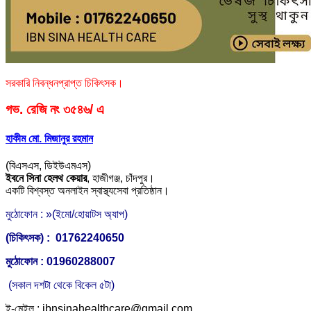
সরকারি নিবন্ধনপ্রাপ্ত চিকিৎসক।
গভ. রেজি নং ৩৫৪৬/ এ
হাকীম মো. মিজানুর রহমান
(বিএসএস, ডিইউএমএস)
ইবনে সিনা হেলথ কেয়ার
,
হাজীগঞ্জ, চাঁদপুর।
একটি বিশ্বস্ত অনলাইন স্বাস্থ্যসেবা প্রতিষ্ঠান।
মুঠোফোন : »(ইমো/হোয়াটস অ্যাপ)
(চিকিৎসক) : 01762240650
মুঠোফোন : 01960288007
(সকাল দশটা থেকে বিকেল ৫টা)
ই-মেইল : ibnsinahealthcare@gmail.com