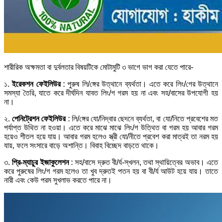
শারীরিক অক্ষমতা বা দুর্বলতার বিষয়টিকে মোটামুটি ৩ ভাগে ভাগ করা যেতে পারে-
১.
ইরেকশন ফেইলিউর
: পুরুষ লি/ঙ্গের উত্থানে ব্যর্থতা। এতে করে লিং/গের উত্থানে
সমস্যা তৈরি, যাতে করে দীর্ঘদিন যাবত লিং/গ গরম হয় না এবং সহ/বাসের উপযোগী হয়
না।
২.
পেনিট্রেশন ফেইলিউর
: লি/ঙ্গের যো/নিদ্বার ছেদনে ব্যর্থতা, বা যো/নিতে প্রবেশের মত
পর্যাপ্ত উথিত না হওয়া। এতে করে মাঝে মাঝে লিং/গ উত্থিত বা গরম হয় আবার গরম
হয়েও শীতল হয়ে যায়। আবার গরম হলেও স্ত্রী যো/নীতে প্রবেশ করা মাত্রই তা নরম হয়
যায়, ফলে সংসারে বাড়ে অশান্তি। বিবাহ বিচ্ছেদ বাড়তে থাকে।
৩.
প্রি-ম্যাচুর ইজাকুলেশন
: সহ/বাসে দ্রুত বী/র্য-স্খলন, তথা স্থায়িত্বের অভাব। এতে
করে পুরুষের লিং/গ গরম হলেও তা খুব দ্রুতই পতন হয় বা বী/র্য আউট হয়ে যায়। তাতে
নারী এবং কেউ পরম সুখলাভ করতে পারে না।