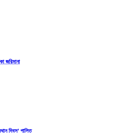
াকা জরিমানা
্থান দিবস’ পালিত