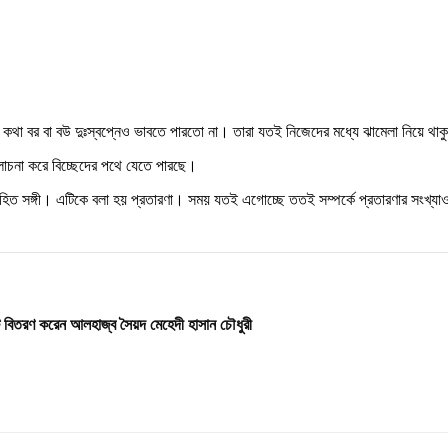
র কথা বর বা বউ দুঃস্বপ্নেও ভাবতে পারতো না। তারা যতই নিজেদের মধ্যে ঝামেলা নিয়ে থাক
োচনা করে বিচ্ছেদের পথে যেতে পারছে।
িবাহিত সঙ্গী। এটিকে বলা হয় প্রতারণা। সময় যতই এগোচ্ছে ততই সম্পর্কে প্রতারণার সংখ্য
িতরণ করেন আলহাজ্ব সৈয়দ মেহেদী হাসান চৌধুরী