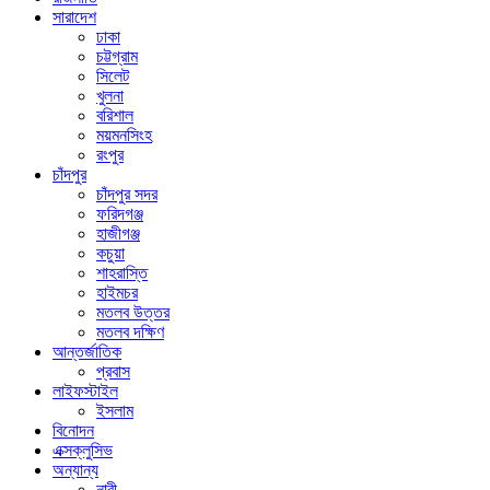
সারাদেশ
ঢাকা
চট্টগ্রাম
সিলেট
খুলনা
বরিশাল
ময়মনসিংহ
রংপুর
চাঁদপুর
চাঁদপুর সদর
ফরিদগঞ্জ
হাজীগঞ্জ
কচুয়া
শাহরাস্তি
হাইমচর
মতলব উত্তর
মতলব দক্ষিণ
আন্তর্জাতিক
প্রবাস
লাইফস্টাইল
ইসলাম
বিনোদন
এক্সক্লুসিভ
অন্যান্য
নারী