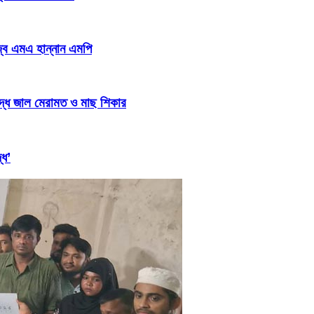
জ্ব এমএ হান্নান এমপি
িদ্ধ জাল মেরামত ও মাছ শিকার
্ধ’