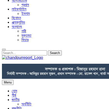
আন্তর্জাতিক
প্রবাস
লাইফস্টাইল
ইসলাম
বিনোদন
এক্সক্লুসিভ
অন্যান্য
নারী
মুক্তমত
ফিচার
Search
Search
for:
chandpurreport.com- News Portal In Chandpur.
Find News Portal Latest News, Videos & Pictures on News Port
Menu
হোম
শীর্ষ
জাতীয়
অর্থনীতি
রাজনীতি