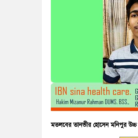
‘জনগণের ভোটে নির্বাচিত হয়ে ফরিদগঞ্জের উন্ন
নৌ পুলিশ ফাঁড়ির নাকের ডগায় কারেন্ট জালের দ
মতলবের তানভীর হোসেন মনিপুর উচ্চ