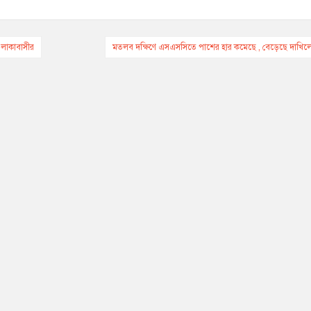
 এলাকাবাসীর
মতলব দক্ষিণে এসএসসিতে পাশের হার কমেছে , বেড়েছে দাখিল