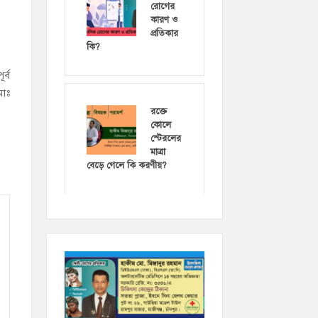
রোগের
কারণ ও
প্রতিকার
কি?
র্ব
মোঃ
রক্তে
কোলে
স্টেরলের
মাত্রা
বেড়ে গেলে কি করণীয়?