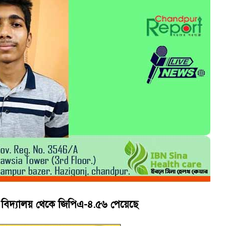
য়নে কাজ করছি’ : আলহাজ্ব এমএ হান্নান এমপি
াপট, মতলবে প্রকাশ্যে নিষিদ্ধ জাল মেরামত ও মাছ শিকার
 বিদ্যালয় থেকে জিপিএ-৪.৫৬ পেয়েছে