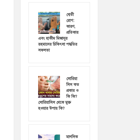
শ্বেতী
রোগ:
কারণ,
প্রতিকার
এবং হাকীম মিজানুর
রহমানের চিকিৎসা পদ্ধতির
সফলতা
সোরিয়া
সিস কত
প্রকার ও
কি কি?
সোরিয়াসিস থেকে মুক্ত
হওয়ার উপায় কি?
মানসিক