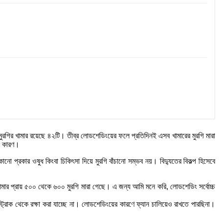
 মুরগির খামার রয়েছে ৪২টি। তীব্র লোডশেডিংয়ের ফলে প্রতিদিনই এসব খামারের মুরগি মারা
ান কারণ।
ো প্রকার ওষুধ কিংবা চিকিৎসা দিয়ে মুরগি বাঁচানো সম্ভব নয়। বিদ্যুতের বিকল্প হিসেবে
আমার প্রায় ৫০০ থেকে ৬০০ মুরগি মারা গেছে। এ জন্য আমি মনে করি, লোডশেডিং সর্বোচ্চ
্ট্রোক থেকে রক্ষা করা যাচ্ছে না। লোডশেডিংয়ের কারণে ফ্যান চালিয়েও রাখতে পারছিনা।