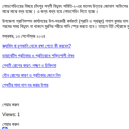
লোডশেডিংয়ের বিষয়ে চাঁদপুর পল্লী বিদ্যুৎ সমিতি-২-এর মতলব উত্তর জোনাল অফিসের এজ
মাঝে মাঝে বন্ধ হচ্ছে। এ জন্য বাধ্য হয়ে লোডশেডিং দিতে হচ্ছে।
উপজেলা প্রাণিসম্পদ কার্যালয়ের উপ-সহকারী কর্মকর্তা (প্রানি ও স্বাস্থ্য) পলাশ কুম
গরমের সময় বিদ্যুৎ না থাকলে মুরগির শরীরে পানি স্প্রে করতে হবে। তাহলে হিট স্ট্রোকে 
শুক্রবার, ১৩ সেপ্টেম্বর ২০২৪
স্ক্যাবিস বা চুলকানি থেকে রক্ষা পেতে কী করবেন?
ডায়াবেটিস প্রতিকার ও প্রতিরোধে শক্তিশালী ঔষধ
শ্বেতী রোগের কারণ, লক্ষ্মণ ও চিকিৎসা
যৌন রোগের কারণ ও প্রতিকার জেনে নিন
শ্বেতীর সাদা দাগ দূর করার উপায়
শেয়ার করুন
Views: 1
শেয়ার করুন