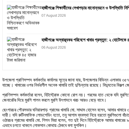
হাজীগঞ্জে শিক্ষার্থীদের লেখাপড়ার মানোন্নয়নে ও উপস্থিতি 
07 August 2026
হাজীগঞ্জে অস্বাস্থ্যকর পরিবেশে খাবার প্রস্তুত: ২ হোটেলকে 
06 August 2026
উপজেলা প্রাণিসম্পদ কর্মকর্তার কার্যালয় সূত্রে জানা যায়, উপজেলার বিভিন্ন এলাকায় 
যাচ্ছে। খামারের ওপর নির্ভরশীল অনেক খামারি তাই দুশ্চিন্তায় রয়েছে। বিদ্যুতের বিকল্প 
প্রাণিসম্পদ কর্মকর্তারা বলেন, হিটস্ট্রোক কোনো রোগ নয়। গরমের হাত থেকে যদি মুরগিক
জেনারেটর দিয়ে মুরগি পালন করলে মুরগি উৎপাদনে খরচ আরও বেড়ে যাবে।
ছেংগারচর পৌরসভার ঘনিয়ারপাড় গ্রামের খামারি মো. সাদ্দাম হোসেন বলেন, আমার খামারে 
দায়ী। যদি রুটিনমাফিক লোডশেডিং হতো, তবু আগাম ব্যবস্থা নিয়ে হয়তো মুরগিগুলো বাঁ
ওঠারচর গ্রামের খামারি মো. শিপন মিয়া বলেন, গত দুই দিনে হিটস্ট্রোকে আমার খামারের
এভাবে চলতে থাকলে লোকসান কোথায় ঠেকবে বলা মুশকিল।