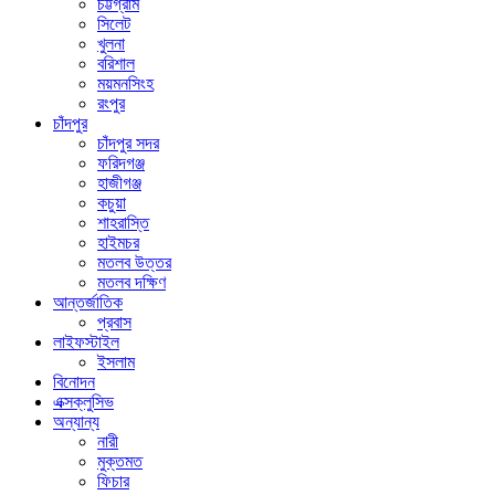
চট্টগ্রাম
সিলেট
খুলনা
বরিশাল
ময়মনসিংহ
রংপুর
চাঁদপুর
চাঁদপুর সদর
ফরিদগঞ্জ
হাজীগঞ্জ
কচুয়া
শাহরাস্তি
হাইমচর
মতলব উত্তর
মতলব দক্ষিণ
আন্তর্জাতিক
প্রবাস
লাইফস্টাইল
ইসলাম
বিনোদন
এক্সক্লুসিভ
অন্যান্য
নারী
মুক্তমত
ফিচার