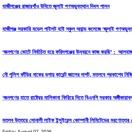
হাজীগঞ্জের রাজারগাঁও উবিতে জুলাই গণঅভ্যুত্থান দিবস পালন
হাজীগঞ্জ সরকারি মডেল পাইলট হাই স্কুল অ্যান্ড কলেজে ‘জুলাই গণঅভ্যুত
‘জনগণের ভোটে নির্বাচিত হয়ে ফরিদগঞ্জের উন্নয়নে কাজ করছি’ : আলহা
নৌ পুলিশ ফাঁড়ির নাকের ডগায় কারেন্ট জালের দাপট, মতলবে প্রকাশ্যে নিষ
‘জনগণের হাতে রাষ্ট্রের মালিকানা ফিরিয়ে দিতে বিএনপি সরকার অঙ্গীকারাবদ
মতলব উত্তরে সোনালী লাইফ ইন্সুইরেন্স কোম্পানী লিমিটেডের মরণোত্তর
Friday, August 07, 2026