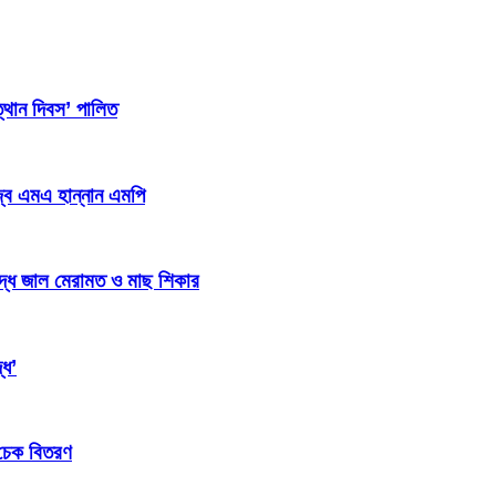
্থান দিবস’ পালিত
জ্ব এমএ হান্নান এমপি
িদ্ধ জাল মেরামত ও মাছ শিকার
্ধ’
 চেক বিতরণ