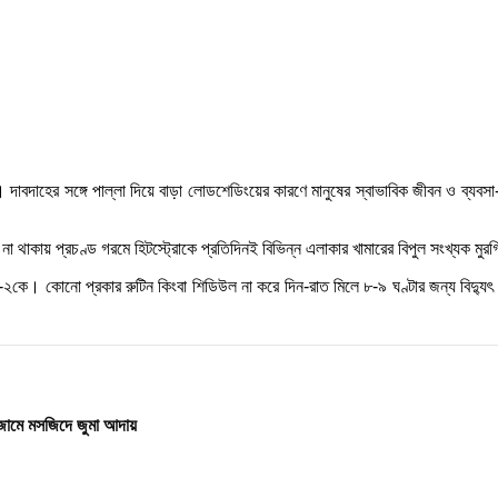
। দাবদাহের সঙ্গে পাল্লা দিয়ে বাড়া লোডশেডিংয়ের কারণে মানুষের স্বাভাবিক জীবন ও ব্যব
া থাকায় প্রচণ্ড গরমে হিটস্ট্রোকে প্রতিদিনই বিভিন্ন এলাকার খামারের বিপুল সংখ্যক মুরগি
 সমিতি-২কে। কোনো প্রকার রুটিন কিংবা শিডিউল না করে দিন-রাত মিলে ৮-৯ ঘণ্টার জন্য বিদ্য
ড়া জামে মসজিদে জুমা আদায়