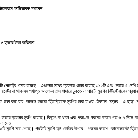
নিশ্চিতকরণে অভিভাবক সমাবেশ
৪৫ হাজার টাকা জরিমানা
৩৫৭টি পোলট্রি খামার রয়েছে। এগুলোর মধ্যে ব্রয়লার খামার রয়েছে ৩১৫টি এবং লেয়ার ও দেশি
জেনারেটর না থাকাসহ পর্যাপ্ত আলো-বাতাস খামারে ঢুকতে না পারাটা মুরগির হিটস্ট্রোকের প্রধ
ে রক্ষা করা যায়, তাহলে হয়তো হিটস্ট্রোকে মুরগির মারা যাওয়া ঠেকানো সম্ভব। এ ছাড়া কোন
৩ হাজার ব্রয়লার মুরগি রয়েছে। বিদ্যুৎ না থাকা এবং প্রচণ্ড গরমের কারণে গত ৬-৭ দিনে 
চানো যেত।
 ৯০টি মুরগি মারা গেছে। প্রতিটি মুরগি দুই কেজির উপরে। গরমের কারণে কোনোভাবেই হিটস