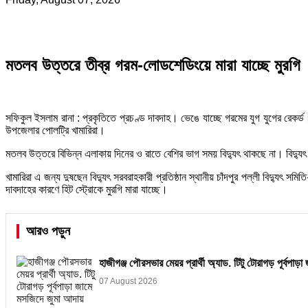
মতলব উত্তরে তীব্র গরম-লোডশেডিংয়ে মারা যাচ্ছে মুরগি
সফিকুল ইসলাম রানা : প্রকৃতিতে প্রচণ্ড দাবদাহ। ভেঙে যাচ্ছে গরমের যুগ যুগের রেকর্ড
উপজেলার পোলট্রি খামারিরা।
মতলব উত্তরে বিভিন্ন এলাকায় দিনের ও রাতে বেশির ভাগ সময় বিদ্যুৎ থাকছে না। বিদ্যুৎ ন
খামারিরা এ জন্য দুষছেন বিদ্যুৎ সরবরাহকারী প্রতিষ্ঠান স্থানীয় চাঁদপুর পল্লী বিদ্যুৎ
দাবদাহের কারণে হিট স্ট্রোকে মুরগি মারা যাচ্ছে।
আরও পড়ুন
হাজীগঞ্জ পৌরসভার মেয়র প্রার্থী অ্যাড. টিটু টোরাগড় পূর্বপা
07 August 2026