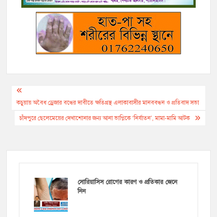
r
Post
navigation
কচুয়ায় অবৈধ ড্রেজার বন্ধের দাবীতে ক্ষতিগ্রস্থ এলাকাবাসীর মানববন্ধন ও প্রতিবাদ সভা
চাঁদপুরে ছেলেমেয়ের দেখাশোনার জন্য আনা ভাগ্নিকে ‘নির্যাতন’, মামা-মামি আটক
সোরিয়াসিস রোগের কারণ ও প্রতিকার জেনে
নিন