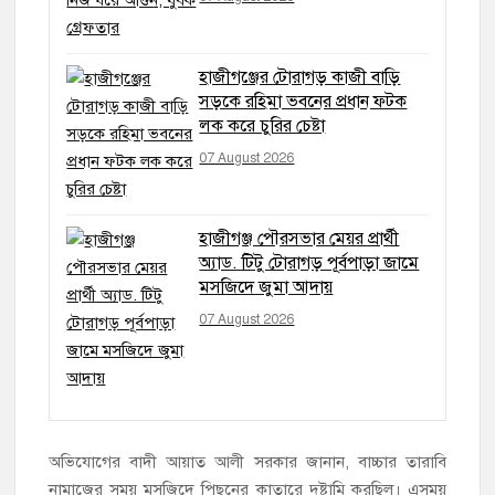
হাজীগঞ্জের টোরাগড় কাজী বাড়ি
সড়কে রহিমা ভবনের প্রধান ফটক
লক করে চুরির চেষ্টা
07 August 2026
হাজীগঞ্জ পৌরসভার মেয়র প্রার্থী
অ্যাড. টিটু টোরাগড় পূর্বপাড়া জামে
মসজিদে জুমা আদায়
07 August 2026
অভিযোগের বাদী আয়াত আলী সরকার জানান, বাচ্চার তারাবি
নামাজের সময় মসজিদে পিছনের কাতারে দুষ্টামি করছিল। এসময়