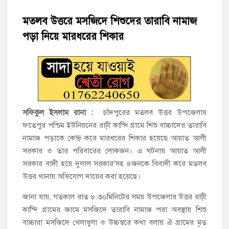
হাজীগঞ্জে শিক্ষার্থীদের লেখাপড়ার মানোন্নয়নে ও উপস্থিতি নিশ্চিতকরণে
অভিভাবক সমাবেশ
মতলব উত্তরে মসজিদে শিশুদের তারাবি নামাজ
পড়া নিয়ে মারধরের শিকার
হাজীগঞ্জে অস্বাস্থ্যকর পরিবেশে খাবার প্রস্তুত: ২ হোটেলকে ৪৫ হাজার
টাকা জরিমানা
হাজীগঞ্জে ৬ বছরের শিশুকে ধর্ষণের অভিযোগে কেয়ারটেকার আটক
হাজীগঞ্জের রাজারগাঁও উবিতে জুলাই গণঅভ্যুত্থান দিবস পালন
সফিকুল ইসলাম রানা :
চাঁদপুরের মতলব উত্তর উপজেলায়
হাজীগঞ্জ সরকারি মডেল পাইলট হাই স্কুল অ্যান্ড কলেজে ‘জুলাই
ফতেপুর পশ্চিম ইউনিয়নের রাঢ়ী কান্দি গ্রামে শিশু বাচ্চাদের তারাবি
গণঅভ্যুত্থান দিবস’ পালিত
নামাজ পড়াকে কেন্দ্র করে মারধরের শিকার হয়েছে আয়াত আলী
সরকার ও তার পরিবারের লোকজন। এ ঘটনায় আয়াত আলী
‘জনগণের ভোটে নির্বাচিত হয়ে ফরিদগঞ্জের উন্নয়নে কাজ করছি’ :
সরকার বাদী হয়ে দুলাল সরকার’সহ ৪জনকে বিবাদী করে মতলব
আলহাজ্ব এমএ হান্নান এমপি
উত্তর থানায় অভিযোগ দায়ের করা হয়েছে।
জানা যায়, গতকাল রাত ৮.৩০মিনিটের সময় উপজেলার উত্তর রাঢ়ী
নৌ পুলিশ ফাঁড়ির নাকের ডগায় কারেন্ট জালের দাপট, মতলবে প্রকাশ্যে
নিষিদ্ধ জাল মেরামত ও মাছ শিকার
কান্দি গ্রামের জামে মসজিদে তারাবি নামাজ পরা অবস্থায় শিশু
বাচ্চারা মসজিদে খেলাধুলা ও উচ্চস্বরে কথা বলায় ঐ গ্রামের মৃত