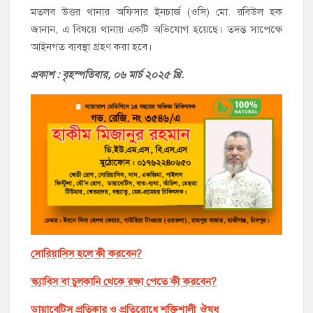
মতলব উত্তর থানার অফিসার ইনচার্জ (ওসি) মো. রবিউল হক
জানান, এ বিষয়ে থানায় একটি অভিযোগ হয়েছে। তদন্ত সাপেক্ষে
আইনগত ব্যবস্থা গ্রহণ করা হবে।
প্রকাশ : বৃহস্পতি
বার, ০৬ মার্চ ২০২৫ খ্রি.
সোরিয়াসিস হলে কী করবেন?
স্ক্যাবিস বা চুলকানি থেকে রক্ষা পেতে কী করবেন?
ডায়াবেটিস প্রতিকার ও প্রতিরোধে শক্তিশালী ঔষধ