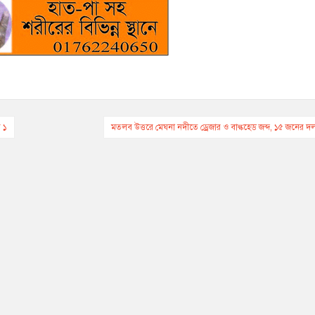
র ১
মতলব উত্তরে মেঘনা নদীতে ড্রেজার ও বাল্কহেড জব্দ, ১৫ জনের দ