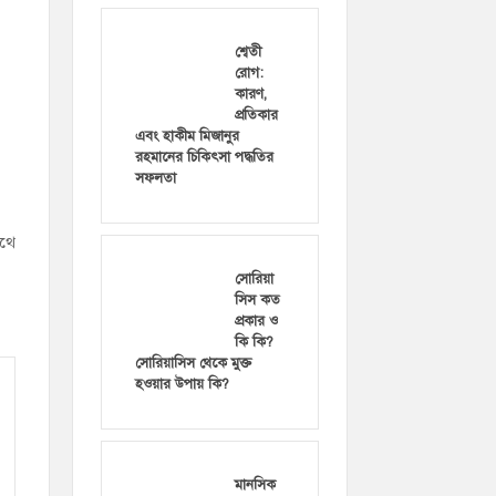
শ্বেতী
রোগ:
কারণ,
প্রতিকার
এবং হাকীম মিজানুর
রহমানের চিকিৎসা পদ্ধতির
সফলতা
াথে
সোরিয়া
সিস কত
প্রকার ও
কি কি?
সোরিয়াসিস থেকে মুক্ত
হওয়ার উপায় কি?
মানসিক