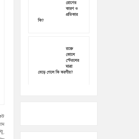
রোগের
কারণ ও
প্রতিকার
কি?
রক্তে
কোলে
স্টেরলের
মাত্রা
বেড়ে গেলে কি করণীয়?
কেট
লাম
টু,