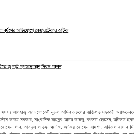
ুকে ধর্ষণের অভিযোগে কেয়ারটেকার আটক
বিতে জুলাই গণঅভ্যুত্থান দিবস পালন
সদস্য আলহাজ্ব অ্যাডভোকেট নুরুল আমিন রুহুলের ব্যক্তিগত সহকারী অ্যাডভো
রদৌস আলম সরকার, সাংবাদিক মাহবুব আলম লাভলু, ফারুক হোসেন, মনিরুল ইস
হোসেন খান, আবদুল লতিফ মিয়াজি, জাকির হোসেন বাদশা, জহিরুল হাসান মিন্