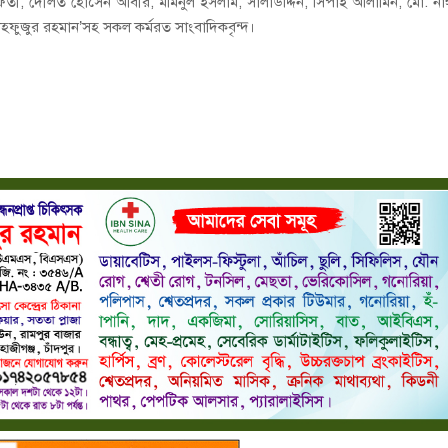
মুফতী, দৌলত হোসেন আবীর, মমিনুল ইসলাম, সালাউদ্দিন, সিপাই আলামিন, মো. ন
ফুজুর রহমান’সহ সকল কর্মরত সাংবাদিকবৃন্দ।