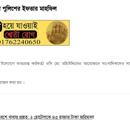
ই গণঅভ্যুত্থানের সকল শহীদকে স্মরণ
না পুলিশের ইফতার মাহফিল
চালু করে মানুষের আমানতের টাকা পরিশোধ করা হবে
দ্যোগে ভারপ্রাপ্ত কর্মকর্তা ওসি মো. মহিউদ্দিনের আয়োজনে সাংবাদিকদের স
য়োজন করা হয় ।
রিবেশে খাবার প্রস্তুত: ২ হোটেলকে ৪৫ হাজার টাকা জরিমানা