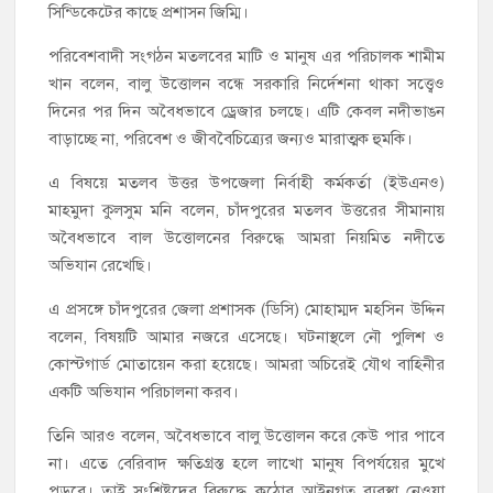
সিন্ডিকেটের কাছে প্রশাসন জিম্মি।
পরিবেশবাদী সংগঠন মতলবের মাটি ও মানুষ এর পরিচালক শামীম
খান বলেন, বালু উত্তোলন বন্ধে সরকারি নির্দেশনা থাকা সত্ত্বেও
দিনের পর দিন অবৈধভাবে ড্রেজার চলছে। এটি কেবল নদীভাঙন
বাড়াচ্ছে না, পরিবেশ ও জীববৈচিত্র্যের জন্যও মারাত্মক হুমকি।
এ বিষয়ে মতলব উত্তর উপজেলা নির্বাহী কর্মকর্তা (ইউএনও)
মাহমুদা কুলসুম মনি বলেন, চাঁদপুরের মতলব উত্তরের সীমানায়
অবৈধভাবে বাল উত্তোলনের বিরুদ্ধে আমরা নিয়মিত নদীতে
অভিযান রেখেছি।
এ প্রসঙ্গে চাঁদপুরের জেলা প্রশাসক (ডিসি) মোহাম্মদ মহসিন উদ্দিন
বলেন, বিষয়টি আমার নজরে এসেছে। ঘটনাস্থলে নৌ পুলিশ ও
কোস্টগার্ড মোতায়েন করা হয়েছে। আমরা অচিরেই যৌথ বাহিনীর
একটি অভিযান পরিচালনা করব।
তিনি আরও বলেন, অবৈধভাবে বালু উত্তোলন করে কেউ পার পাবে
না। এতে বেরিবাদ ক্ষতিগ্রস্ত হলে লাখো মানুষ বিপর্যয়ের মুখে
পড়বে। তাই সংশ্লিষ্টদের বিরুদ্ধে কঠোর আইনগত ব্যবস্থা নেওয়া