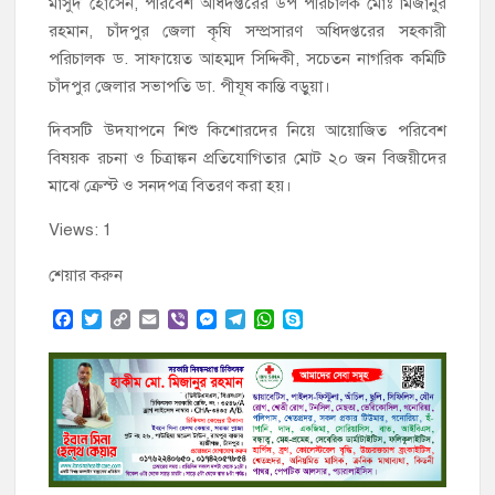
মাসুদ হোসেন, পরিবেশ অধিদপ্তরের উপ পরিচালক মোঃ মিজানুর
রহমান, চাঁদপুর জেলা কৃষি সম্প্রসারণ অধিদপ্তরের সহকারী
পরিচালক ড. সাফায়েত আহম্মদ সিদ্দিকী, সচেতন নাগরিক কমিটি
চাঁদপুর জেলার সভাপতি ডা. পীযূষ কান্তি বড়ুয়া।
দিবসটি উদযাপনে শিশু কিশোরদের নিয়ে আয়োজিত পরিবেশ
বিষয়ক রচনা ও চিত্রাঙ্কন প্রতিযোগিতার মোট ২০ জন বিজয়ীদের
মাঝে ক্রেস্ট ও সনদপত্র বিতরণ করা হয়।
Views: 1
শেয়ার করুন
F
T
C
E
V
M
T
W
S
a
w
o
m
i
e
e
h
k
c
i
p
a
b
s
l
a
y
e
t
y
i
e
s
e
t
p
b
t
L
l
r
e
g
s
e
o
e
i
n
r
A
o
r
n
g
a
p
k
k
e
m
p
r