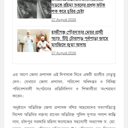
সড়কে রহিমা ভবনের প্রধান ফটক
লক করে চুরির চেষ্টা
07 August 2026
হাজীগঞ্জ পৌরসভার মেয়র প্রার্থী
অ্যাড. টিটু টোরাগড় পূর্বপাড়া জামে
মসজিদে জুমা আদায়
07 August 2026
এর আগে জেলা প্রশাসক এই দিবসকে ঘিরে একটি র‍্যালীর নেতৃত্ব
দেন। যেখানে জেলা প্রশাসন, পরিবেশ অধিদপ্তর ও বিভিন্ন
পরিবেশবাদী সংগঠনের প্রতিনিধিগণ ও শিক্ষার্থীরা অংশগ্রহণ
করেন।
অনুষ্ঠানে অতিরিক্ত জেলা প্রশাসক বশির আহমেদের সভাপতিত্বে
বিশেষ অতিথির বক্তব্য রাখেন অতিরিক্ত পুলিশ সুপার পলাশ কান্তি
নাথ, চাঁদপুর সরকারি মহিলা কলেজের সহযোগী অধ্যাপক ড. মো: