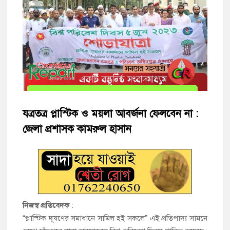
হাজীগঞ্জে শিক্ষার্থীদের লেখাপড়ার মানোন্নয়নে ও উপস্থিতি নিশ্চিতকরণে
অভিভাবক সমাবেশ
হাজীগঞ্জে অস্বাস্থ্যকর পরিবেশে খাবার প্রস্তুত: ২ হোটেলকে ৪৫ হাজার
টাকা জরিমানা
হাজীগঞ্জে ৬ বছরের শিশুকে ধর্ষণের অভিযোগে কেয়ারটেকার আটক
হাজীগঞ্জের রাজারগাঁও উবিতে জুলাই গণঅভ্যুত্থান দিবস পালন
যত্রতত্র প্লাস্টিক ও ময়লা আবর্জনা ফেলবেন না :
হাজীগঞ্জ সরকারি মডেল পাইলট হাই স্কুল অ্যান্ড কলেজে ‘জুলাই
জেলা প্রশাসক কামরুল হাসান
গণঅভ্যুত্থান দিবস’ পালিত
‘জনগণের ভোটে নির্বাচিত হয়ে ফরিদগঞ্জের উন্নয়নে কাজ করছি’ :
আলহাজ্ব এমএ হান্নান এমপি
নৌ পুলিশ ফাঁড়ির নাকের ডগায় কারেন্ট জালের দাপট, মতলবে প্রকাশ্যে
নিজস্ব প্রতিবেদক
:
নিষিদ্ধ জাল মেরামত ও মাছ শিকার
“প্লাস্টিক দূষণের সমাধানে সামিল হই সকলে” এই প্রতিপাদ্য সামনে