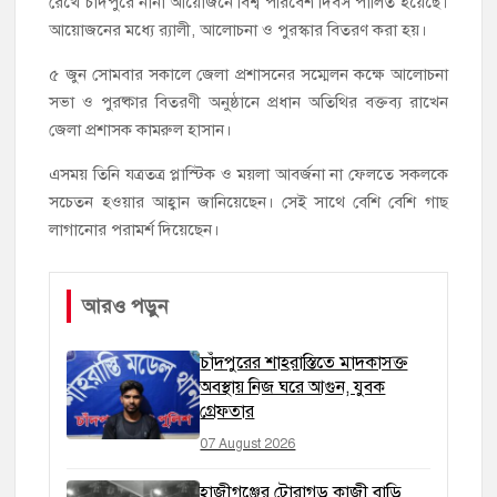
রেখে চাঁদপুরে নানা আয়োজনে বিশ্ব পরিবেশ দিবস পালিত হয়েছে।
আয়োজনের মধ্যে র‍্যালী, আলোচনা ও পুরস্কার বিতরণ করা হয়।
৫ জুন সোমবার সকালে জেলা প্রশাসনের সম্মেলন কক্ষে আলোচনা
সভা ও পুরষ্কার বিতরণী অনুষ্ঠানে প্রধান অতিথির বক্তব্য রাখেন
জেলা প্রশাসক কামরুল হাসান।
এসময় তিনি যত্রতত্র প্লাস্টিক ও ময়লা আবর্জনা না ফেলতে সকলকে
সচেতন হওয়ার আহ্বান জানিয়েছেন। সেই সাথে বেশি বেশি গাছ
লাগানোর পরামর্শ দিয়েছেন।
আরও পড়ুন
চাঁদপুরের শাহরাস্তিতে মাদকাসক্ত
অবস্থায় নিজ ঘরে আগুন, যুবক
গ্রেফতার
07 August 2026
হাজীগঞ্জের টোরাগড় কাজী বাড়ি