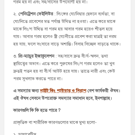
গরম হয় না এবং সহ/বাসের উপযোগী হয় না।
২.
পেনিট্রেশন ফেইলিউর
: লি/ঙ্গের যো/নিদ্বার ছেদনে ব্যর্থতা, বা
যো/নিতে প্রবেশের মত পর্যাপ্ত উথিত না হওয়া। এতে করে মাঝে
মাঝে লিং/গ উত্থিত বা গরম হয় আবার গরম হয়েও শীতল হয়ে
যায়। আবার গরম হলেও স্ত্রী যো/নীতে প্রবেশ করা মাত্রই তা নরম
হয় যায়, ফলে সংসারে বাড়ে অশান্তি। বিবাহ বিচ্ছেদ বাড়তে থাকে।
৩.
প্রি-ম্যাচুর ইজাকুলেশন
: সহ/বাসে দ্রুত বী/র্য-স্খলন, তথা
স্থায়িত্বের অভাব। এতে করে পুরুষের লিং/গ গরম হলেও তা খুব
দ্রুতই পতন হয় বা বী/র্য আউট হয়ে যায়। তাতে নারী এবং কেউ
পরম সুখলাভ করতে পারে না।
এ সমস্যার জন্য
নাইট কিং পাউডার ও সিরাপ
বেশ কার্যকরী ঔষধ।
এই ঔষধ সেবনে উপরোক্ত সমস্যার সমাধান হবে, ইনশাল্লাহ।
কারণগুলি কি কি হতে পারে ?
প্রাকৃতিক বা শারীরিক কারণগুলোর মাঝে মুখ্য হলো-
১. ডায়াবেটিস,