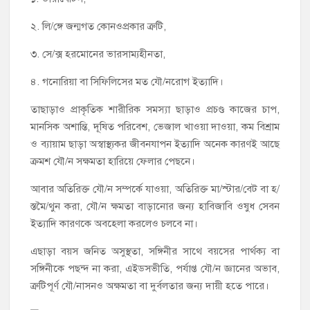
২. লি/ঙ্গে জন্মগত কোনওপ্রকার ত্রুটি,
৩. সে/ক্স হরমোনের ভারসাম্যহীনতা,
৪. গনোরিয়া বা সিফিলিসের মত যৌ/নরোগ ইত্যাদি।
তাছাড়াও প্রাকৃতিক শারীরিক সমস্যা ছাড়াও প্রচণ্ড কাজের চাপ,
মানসিক অশান্তি, দূষিত পরিবেশ, ভেজাল খাওয়া দাওয়া, কম বিশ্রাম
ও ব্যায়াম ছাড়া অস্বাস্থ্যকর জীবনযাপন ইত্যাদি অনেক কারণই আছে
ক্রমশ যৌ/ন সক্ষমতা হারিয়ে ফেলার পেছনে।
আবার অতিরিক্ত যৌ/ন সম্পর্কে যাওয়া, অতিরিক্ত মা/স্টার/বেট বা হ/
স্তমৈ/থুন করা, যৌ/ন ক্ষমতা বাড়ানোর জন্য হাবিজাবি ওষুধ সেবন
ইত্যাদি কারণকে অবহেলা করলেও চলবে না।
এছাড়া বয়স জনিত অসুস্থতা, সঙ্গিনীর সাথে বয়সের পার্থক্য বা
সঙ্গিনীকে পছন্দ না করা, এইডসভীতি, পর্যাপ্ত যৌ/ন জ্ঞানের অভাব,
ত্রুটিপূর্ণ যৌ/নাসনও অক্ষমতা বা দুর্বলতার জন্য দায়ী হতে পারে।