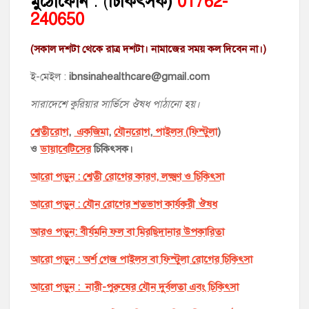
মুঠোফোন
: (
চিকিৎসক)
01762-
240650
(সকাল দশটা থেকে রাত্র দশটা। নামাজের সময় কল দিবেন না।)
ই-মেইল :
ibnsinahealthcare@gmail.com
সারাদেশে কুরিয়ার সার্ভিসে ঔষধ পাঠানো হয়।
শ্বেতীরোগ
,
একজিমা
,
যৌনরোগ
,
পাইলস (ফিস্টুলা
)
ও
ডায়াবেটিসের
চিকিৎসক।
আরো পড়ুন : শ্বেতী রোগের কারণ, লক্ষ্মণ ও চিকিৎসা
আরো পড়ুন : যৌন রোগের শতভাগ কার্যকরী ঔষধ
আরও পড়ুন: বীর্যমনি ফল বা মিরছিদানার উপকারিতা
আরো পড়ুন : অর্শ গেজ পাইলস বা ফিস্টুলা রোগের চিকিৎসা
আরো পড়ুন : নারী-পুরুষের যৌন দুর্বলতা এবং চিকিৎসা