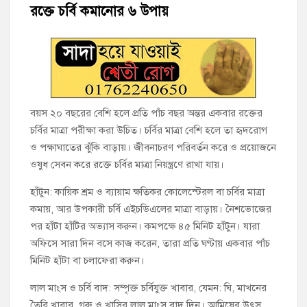
রক্তে চর্বি কমানোর ৬ উপায়
‘জনগণের ভোটে নির্বাচিত হয়ে ফরিদগঞ্জের উন্নয়নে কাজ করছি’ :
আলহাজ্ব এমএ হান্নান এমপি
নৌ পুলিশ ফাঁড়ির নাকের ডগায় কারেন্ট জালের দাপট, মতলবে প্রকাশ্যে
নিষিদ্ধ জাল মেরামত ও মাছ শিকার
বয়স ২০ বছরের বেশি হলে প্রতি পাঁচ বছর অন্তর একবার রক্তের
‘জনগণের হাতে রাষ্ট্রের মালিকানা ফিরিয়ে দিতে বিএনপি সরকার
চর্বির মাত্রা পরীক্ষা করা উচিত। চর্বির মাত্রা বেশি হলে তা হৃদরোগ
অঙ্গীকারাবদ্ধ’
ও পক্ষাঘাতের ঝুঁকি বাড়ায়। জীবনাচরণ পরিবর্তন করে ও প্রয়োজনে
ওষুধ সেবন করে রক্তে চর্বির মাত্রা নিয়ন্ত্রণে রাখা যায়।
মতলব উত্তরে সোনালী লাইফ ইন্সুইরেন্স কোম্পানী লিমিটেডের মরণোত্তর
চেক বিতরণ
হাঁটুন: কায়িক শ্রম ও ব্যায়াম ক্ষতিকর কোলেস্টেরল বা চর্বির মাত্রা
কমায়, আর উপকারী চর্বি এইচডিএলের মাত্রা বাড়ায়। নৈশভোজের
হাজীগঞ্জ ডিগ্রি কলেজ গভীর শ্রদ্ধার সঙ্গে জুলাই গণঅভ্যুত্থানের সকল
পর হাঁটা হাঁটির অভ্যাস করুন। কমপক্ষে ৪৫ মিনিট হাঁটুন। যারা
শহীদকে স্মরণ
অফিসে সারা দিন বসে কাজ করেন, তারা প্রতি ঘণ্টায় একবার পাঁচ
মিনিট হাঁটা বা চলাফেরা করুন।
হাজীগঞ্জের যুবধারা সমবায় ক্ষুদ্রঋণ পুনরায় চালু করে মানুষের আমানতের
টাকা পরিশোধ করা হবে
লাল মাংস ও চর্বি বাদ: সম্পৃক্ত চর্বিযুক্ত খাবার, যেমন: ঘি, মাখনের
তৈরি খাবার, গরু ও খাসির লাল মাংস বাদ দিন। আমিষের উৎস