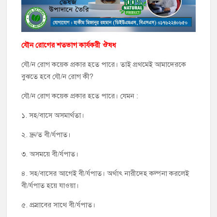
যৌন রোগের শতভাগ কার্যকরী ঔষধ
যৌ/ন রোগ কয়েক প্রকার হতে পারে। তাই প্রথমেই আমাদেরকে
বুঝতে হবে যৌ/ন রোগ কী?
যৌ/ন রোগ কয়েক প্রকার হতে পারে। যেমন :
১. সহ/বাসে অসমার্থতা।
২. দ্রু/ত বী/র্যপাত।
৩. অসময়ে বী/র্যপাত।
৪. সহ/বাসের আগেই বী/র্যপাত। অর্থাৎ নারীদেহ কল্পনা করলেই
বী/র্যপাত হয়ে যাওয়া।
৫. প্রস্রাবের সাথে বী/র্যপাত।