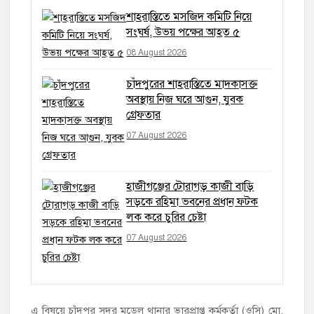
শাহরাস্তিতে মসজিদ কমিটি নিয়ে
সংঘর্ষ, উভয় পক্ষের আহত ৫
08 August 2026
চাঁদপুরের শাহরাস্তিতে মাদকাসক্ত
অবস্থায় নিজ ঘরে আগুন, যুবক
গ্রেফতার
07 August 2026
হাজীগঞ্জের টোরাগড় কাজী বাড়ি
সড়কে রহিমা ভবনের প্রধান ফটক
লক করে চুরির চেষ্টা
07 August 2026
এ বিষয়ে চাঁদপুর সদর মডেল থানার ভারপ্রাপ্ত কর্মকর্তা (ওসি) মো.