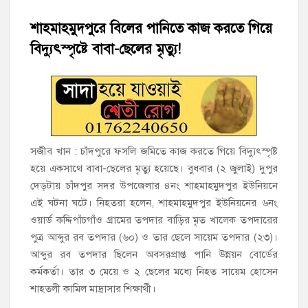
শাহমাহমুদপুরে বিলের পানিতে কাজ করতে গিয়ে
হাজীগঞ্জে শিক্ষার্থীদের লেখাপড়ার মানোন্নয়নে ও উপস্থিতি নিশ্চিতকরণে
অভিভাবক সমাবেশ
বিদ্যুৎস্পৃষ্টে বাবা-ছেলের মৃত্যু!
হাজীগঞ্জে অস্বাস্থ্যকর পরিবেশে খাবার প্রস্তুত: ২ হোটেলকে ৪৫ হাজার
টাকা জরিমানা
হাজীগঞ্জে ৬ বছরের শিশুকে ধর্ষণের অভিযোগে কেয়ারটেকার আটক
হাজীগঞ্জের রাজারগাঁও উবিতে জুলাই গণঅভ্যুত্থান দিবস পালন
সজীব খান : চাঁদপুরে ফসলি জমিতে কাজ করতে গিয়ে বিদ্যুৎস্পৃষ্ট
হয়ে একসাথে বাবা-ছেলের মৃত্যু হয়েছে। বুধবার (২ জুলাই) দুপুর
দেড়টায় চাঁদপুর সদর উপজেলার ৪নং শাহমাহমুদপুর ইউনিয়নে
হাজীগঞ্জ সরকারি মডেল পাইলট হাই স্কুল অ্যান্ড কলেজে ‘জুলাই
গণঅভ্যুত্থান দিবস’ পালিত
এই ঘটনা ঘটে। নিহতরা হলেন, শাহমাহমুদপুর ইউনিয়নের ৬নং
ওয়ার্ড কদ্দিপাঁচগাঁও গ্রামের তপদার বাড়ির মৃত খালেক তপদারের
পুত্র আব্দুর রব তপদার (৬০) ও তার ছেলে সায়েম তপদার (২৩)।
‘জনগণের ভোটে নির্বাচিত হয়ে ফরিদগঞ্জের উন্নয়নে কাজ করছি’ :
আলহাজ্ব এমএ হান্নান এমপি
আব্দুর রব তপদার ছিলেন অবসরপ্রাপ্ত পানি উন্নয়ন বোর্ডের
কর্মকর্তা। তার ৩ মেয়ে ও ২ ছেলের মধ্যে নিহত সায়েম হোসেন
শাহতলী কামিল মাদ্রাসার শিক্ষার্থী।