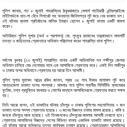
পুলিশ জানায়, গত ৮ জুলাই শাহরাস্তির ঠাকুরবাজারে মেসার্স পাটোয়ারী এন্টারপ্রাইজে
নাইটগার্ডকে হাত-পা বেঁধে সিগারেট সহ অন্যান্য জিনিসপত্র লুট করে নেয় ডাকাত দল।
ওই ঘটনায় ব্যবসা প্রতিষ্ঠানের মালিক ইমরান হোসেন ৮ জুলাই থানায় একটি মামলা
করেন।
অতিরিক্ত পুলিশ সুপার (অর্থ ও প্রশাসন) মো. লুৎফুর রহমানের তত্ত্বাবধানে মামলাটি
তদন্ত ও জড়িতদের গ্রেফতারে অভিযান পরিচালনা করেন শাহরাস্তি থানা পুলিশ।
সর্বশেষ বুধবার (২৩ জুলাই) শাহরাস্তি থানার একটি আভিযানিক দল লক্ষীপুর জেলায়
অভিযান চালিয়ে মোঃ দেলোয়ার নামে এক আসামিকে গ্রেফতার করে। একই দিন গাজীপুর
ও ঢাকায় অপর অভিযানে গ্রেফতার হয় আরো তিন আসামী।
পুলিশ সুপার মুহাম্মদ আব্দুর রকিব জানান, প্রায় ৩৫ লাখ টাকার মালামাল লুট করে
আন্তঃজেলা ডাকাত দলের সদস্যরা। মামলার পরে পুলিশ স্থানীয় সিসিটিভি ক্যামেরার
ফুটেজ, তথ্য প্রযুক্তির ব্যবহার ও সোর্সের মাধ্যমে আসামিদেরকে গ্রেফতার করতে সক্ষম
হয়।
তিনি আরো বলেন, ওই ডাকাতির ঘটনায় চাঁদপুর ও ঢাকার পুলিশের সহযোগিতায় ৭ জন
ডাকাত দলের সদস্য গ্রেফতার হয়েছে। ৩ জনের বিরুদ্ধে ঢাকায় মামলা রয়েছে। বাকি ৪
জনকে চাঁদপুরে আনা হয়েছে। ওই তিনজনকেও চাঁদপুরের মামলায় আসামী দেখানো হবে।
গ্রেফতার আসামিদের বিরুদ্ধে দেশের বিভিন্ন থানায় একাধিক ডাকাতি মামলা রয়েছে।
এই ঘটনায় আরো অধিকতর তদন্ত কার্যক্রম চলমান রয়েছে। গ্রেফতারকৃত আসামিদের