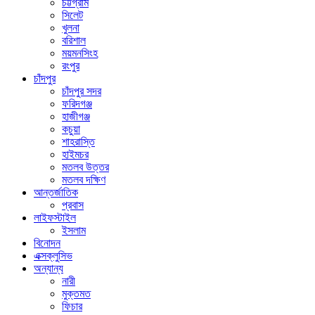
চট্টগ্রাম
সিলেট
খুলনা
বরিশাল
ময়মনসিংহ
রংপুর
চাঁদপুর
চাঁদপুর সদর
ফরিদগঞ্জ
হাজীগঞ্জ
কচুয়া
শাহরাস্তি
হাইমচর
মতলব উত্তর
মতলব দক্ষিণ
আন্তর্জাতিক
প্রবাস
লাইফস্টাইল
ইসলাম
বিনোদন
এক্সক্লুসিভ
অন্যান্য
নারী
মুক্তমত
ফিচার