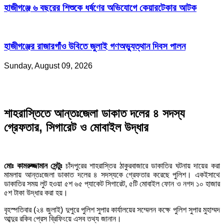
হাজীগঞ্জে ৬ বছরের শিশুকে ধর্ষণের অভিযোগে কেয়ারটেকার আটক
হাজীগঞ্জের রাজারগাঁও উবিতে জুলাই গণঅভ্যুত্থান দিবস পালন
Sunday, August 09, 2026
শাহরাস্তিতে আন্তঃজেলা ডাকাত দলের ৪ সদস্য
গ্রেফতার, সিগারেট ও মোবাইল উদ্ধার
মোঃ কামরুজ্জামান সেন্টুঃ
চাঁদপুরের শাহরাস্তির ঠাকুরবাজারে ডাকাতির ঘটনায় দায়ের করা
মামলায় আন্তঃজেলা ডাকাত দলের ৪ সদস্যকে গ্রেফতার করেছে পুলিশ। একইসাথে
ডাকাতির সময় লুট হওয়া ৫শ ৬৫ প্যাকেট সিগারেট, ৫টি মোবাইল ফোন ও নগদ ১০ হাজার
৫শ টাকা উদ্ধার করা হয়।
বৃহস্পতিবার (২৪ জুলাই) দুপুরে পুলিশ সুপার কার্যালয়ের সম্মেলন কক্ষে পুলিশ সুপার মুহাম্মদ
আব্দুর রকিব প্রেস ব্রিফিংয়ে এসব তথ্য জানান।