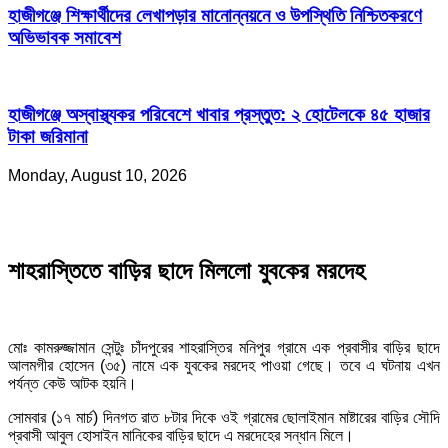
হাজীগঞ্জে শিক্ষার্থীদের লেখাপড়ার মানোন্নয়নে ও উপস্থিতি নিশ্চিতকরণে
অভিভাবক সমাবেশ
হাজীগঞ্জে অস্বাস্থ্যকর পরিবেশে খাবার প্রস্তুত: ২ হোটেলকে ৪৫ হাজার
টাকা জরিমানা
Monday, August 10, 2026
শাহরাস্তিতে বাড়ির ছাদে মিললো যুবকের মরদেহ
মোঃ কামরুজ্জামান সেন্টুঃ চাঁদপুরের শাহরাস্তির মনিপুর গ্রামে এক প্রবাসীর বাড়ির ছাদে
আলমগীর হোসেন (৩৫) নামে এক যুবকের মরদেহ পাওয়া গেছে। তবে এ ঘটনায় এখন
পর্যন্ত কেউ আটক হয়নি।
সোমবার (১৭ মার্চ) দিনগত রাত ৮টার দিকে ওই গ্রামের ছোলাইমান মাষ্টারের বাড়ির সৌদি
প্রবাসী আবুল হোসাইন মানিকের বাড়ির ছাদে এ মরদেহের সন্ধান মিলে।