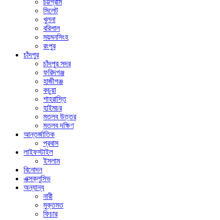
চট্টগ্রাম
সিলেট
খুলনা
বরিশাল
ময়মনসিংহ
রংপুর
চাঁদপুর
চাঁদপুর সদর
ফরিদগঞ্জ
হাজীগঞ্জ
কচুয়া
শাহরাস্তি
হাইমচর
মতলব উত্তর
মতলব দক্ষিণ
আন্তর্জাতিক
প্রবাস
লাইফস্টাইল
ইসলাম
বিনোদন
এক্সক্লুসিভ
অন্যান্য
নারী
মুক্তমত
ফিচার