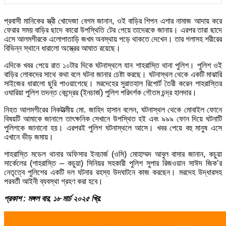
প্রবাসী মানিকের স্ত্রী খোদেজা বেগম জানান, ওই বাড়ির শিপন এশার নামাজ আদায় করে
ফেরার সময় বাড়ির ছাদে কারো উপস্থিতি টের পেয়ে তাদেরকে জানায়। এরপর তারা ছাদে
এসে আলমগীরকে এলোপাতাড়ি জখম অবস্থায় পড়ে থাকতে দেখেন। তার গলাসহ শরীরের
বিভিন্ন স্থানে ধারালো অস্ত্রের আঘাত রয়েছে।
এদিকে খবর পেয়ে রাত ১০টার দিকে ঘটনাস্থলে যান শাহরাস্তি থানা পুলিশ। পুলিশ ওই
বাড়ির লোকদের সাথে কথা বলে ঘটনা জানার চেষ্টা করছে। ঘটনাস্থল থেকে একটি মাঝারি
সাইজের ধারালো ছুরি পাওয়াগেছে। মরদেহের সুরাতহাল রিপোর্ট তৈরী করেন শাহরাস্তির
ওঘারিয়া পুলিশ তদন্ত কেন্দ্রের (ইনচার্জ) পুলিশ পরিদর্শক গৌতম চন্দ্র হালদার।
নিহত আলমগীরের নিকটাত্মীয় মো. জাহিদ হাসান বলেন, ঘটনাস্থল থেকে মোবাইল ফোনে
বিষয়টি আমাকে জানালে তাৎক্ষনিক সেখানে উপস্থিত হই এবং ৯৯৯ ফোন দিয়ে ঘটনাটি
পুলিশকে জানানো হয়। এরপরই পুলিশ ঘটনাস্থলে আসে। খবর পেয়ে বহু মানুষ এসে
এখানে ভীড় জমায়।
শাহরাস্তি মডেল থানার অফিসার ইনচার্জ (ওসি) মোহাম্মদ আবুল বাসার জানান, কচুয়া
সার্কেলের (শাহরাস্তি – কচুয়া) সিনিয়র সহকারী পুলিশ সুপার রিজওয়ান সাঈদ জিক’র
নেতৃত্বে পুলিশের একটি দল ঘটনার রহস্য উদঘাটনে কাজ করছেন। মরদেহ উদ্ধারসহ
পরবর্তী আইনী ব্যবস্থা গ্রহণ করা হবে।
প্রকাশ : মঙ্গল বা
র, ১৮ মার্চ ২০২৫ খ্রি.