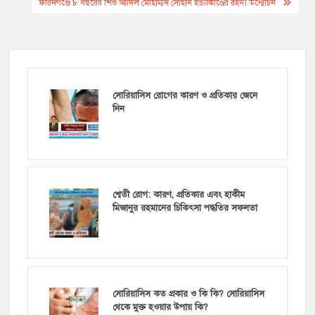
navigation
ফরিদগঞ্জে ৮ বছরের শিশু আদিল মোহাম্মদ সোহান হত্যাকাণ্ডের রহস্য উন্মোচন
সোরিয়াসিস রোগের কারণ ও প্রতিকার জেনে
নিন
শ্বেতী রোগ: কারণ, প্রতিকার এবং হাকীম
মিজানুর রহমানের চিকিৎসা পদ্ধতির সফলতা
সোরিয়াসিস কত প্রকার ও কি কি? সোরিয়াসিস
থেকে মুক্ত হওয়ার উপায় কি?