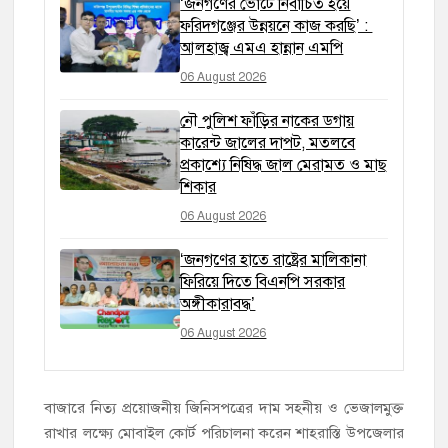
‘জনগণের ভোটে নির্বাচিত হয়ে
ফরিদগঞ্জের উন্নয়নে কাজ করছি’ :
আলহাজ্ব এমএ হান্নান এমপি
06 August 2026
নৌ পুলিশ ফাঁড়ির নাকের ডগায়
কারেন্ট জালের দাপট, মতলবে
প্রকাশ্যে নিষিদ্ধ জাল মেরামত ও মাছ
শিকার
06 August 2026
‘জনগণের হাতে রাষ্ট্রের মালিকানা
ফিরিয়ে দিতে বিএনপি সরকার
অঙ্গীকারাবদ্ধ’
06 August 2026
বাজারে নিত্য প্রয়োজনীয় জিনিসপত্রের দাম সহনীয় ও ভেজালমুক্ত
রাখার লক্ষ্যে মোবাইল কোর্ট পরিচালনা করেন শাহরাস্তি উপজেলার