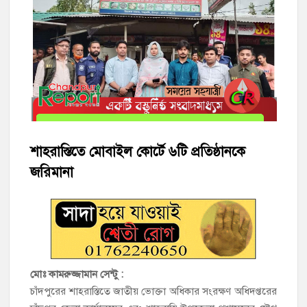
মতলব উত্তরে সোনালী লাইফ ইন্সুইরেন্স কোম্পানী লিমিটেডের মরণোত্তর
চেক বিতরণ
হাজীগঞ্জ ডিগ্রি কলেজ গভীর শ্রদ্ধার সঙ্গে জুলাই গণঅভ্যুত্থানের সকল
শহীদকে স্মরণ
হাজীগঞ্জের যুবধারা সমবায় ক্ষুদ্রঋণ পুনরায় চালু করে মানুষের আমানতের
টাকা পরিশোধ করা হবে
শাহরাস্তিতে মোবাইল কোর্টে ৬টি প্রতিষ্ঠানকে
হাজীগঞ্জের বাকিলা উবির অভিভাবক সদস্য হোসেন মোল্লা লিটন সম্মাননা
জরিমানা
পেলেন
গণঅভ্যুত্থান দিবসে ফরিদগঞ্জ মাদ্রাসা মাঠে বিএনপির গণসমাবেশ
হাজীগঞ্জের ২নং দক্ষিণ পশ্চিম রাজারগাঁও সপ্রাবিতে মা সমাবেশ ও
পরিচিতি সভা
মোঃ কামরুজ্জামান সেন্টু :
চাঁদপুর জেলা জিয়া সাইবার ফোর্সের সভাপতি হাজীগঞ্জের কৃতী সন্তান
চাঁদপুরের শাহরাস্তিতে জাতীয় ভোক্তা অধিকার সংরক্ষণ অধিদপ্তরের
এসএম সবুজ হোসেন