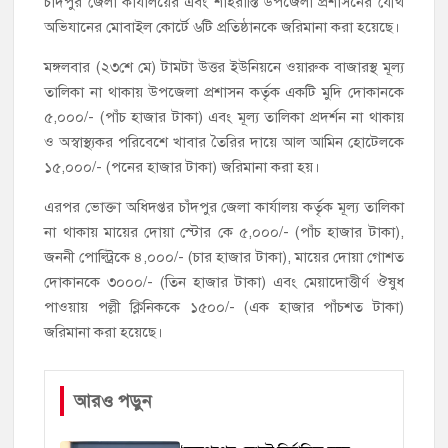
চাঁদপুর জেলা কার্যালয়ের এবং শাহরাস্তি উপজেলা প্রশাসনের যৌথ
অভিযানের মোবাইল কোর্টে ৬টি প্রতিষ্ঠানকে জরিমানা করা হয়েছে।
মঙ্গলবার (২৩শে মে) টামটা উত্তর ইউনিয়নে ওয়ারুক বাজারস্থ মূল্য
তালিকা না থাকায় উপজেলা প্রশাসন কর্তৃক একটি মুদি দোকানকে
৫,০০০/- (পাঁচ হাজার টাকা) এবং মূল্য তালিকা প্রদর্শন না থাকায়
ও অস্বাস্থ্যকর পরিবেশে খাবার তৈরির দায়ে আল আমিন হোটেলকে
১৫,০০০/- (পনের হাজার টাকা) জরিমানা করা হয়।
এরপর ভোক্তা অধিদপ্তর চাঁদপুর জেলা কার্যালয় কর্তৃক মূল্য তালিকা
না থাকায় মায়ের দোয়া স্টোর কে ৫,০০০/- (পাঁচ হাজার টাকা),
জননী পোল্ট্রিকে ৪,০০০/- (চার হাজার টাকা), মায়ের দোয়া গোশত
দোকানকে ৩০০০/- (তিন হাজার টাকা) এবং মেয়াদোত্তীর্ণ ঔষুধ
পাওয়ায় পল্লী ক্লিনিককে ১৫০০/- (এক হাজার পাঁচশত টাকা)
জরিমানা করা হয়েছে।
আরও পড়ুন