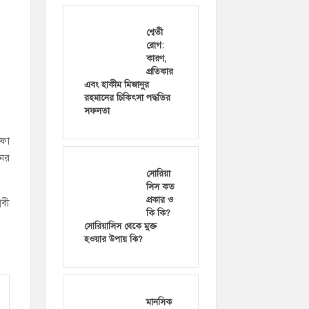
শ্বেতী
রোগ:
কারণ,
প্রতিকার
এবং হাকীম মিজানুর
রহমানের চিকিৎসা পদ্ধতির
সফলতা
তফা
নের
সোরিয়া
সিস কত
প্রকার ও
নবী
কি কি?
সোরিয়াসিস থেকে মুক্ত
হওয়ার উপায় কি?
মানসিক