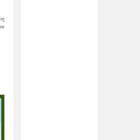
ালু
নিক