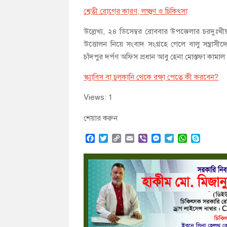
শ্বেতী রোগের কারণ, লক্ষ্মণ ও চিকিৎসা
উল্লেখ্য, ২৪ ডিসেম্বর রোববার উপজেলার চরদুঃখীয়
উত্তোলন নিয়ে সংবাদ সংগ্রহে গেলে বালু সন্ত্রা
চাঁদপুর দর্পণ অফিস প্রধান আবু হেনা মোস্তফা কামাল
স্ক্যাবিস বা চুলকানি থেকে রক্ষা পেতে কী করবেন?
Views: 1
শেয়ার করুন
F
T
C
E
V
M
T
W
S
a
w
o
m
i
e
e
h
k
c
i
p
a
b
s
l
a
y
e
t
y
i
e
s
e
t
p
b
t
L
l
r
e
g
s
e
o
e
i
n
r
A
o
r
n
g
a
p
k
k
e
m
p
r