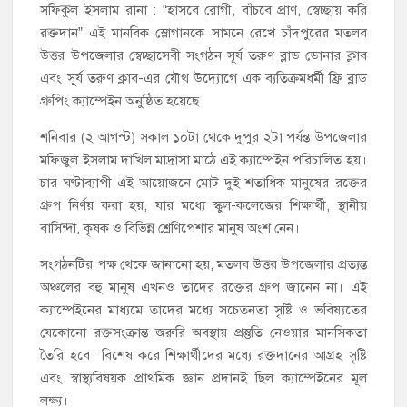
সফিকুল ইসলাম রানা : “হাসবে রোগী, বাঁচবে প্রাণ, স্বেচ্ছায় করি
চেক বিতরণ
রক্তদান” এই মানবিক স্লোগানকে সামনে রেখে চাঁদপুরের মতলব
উত্তর উপজেলার স্বেচ্ছাসেবী সংগঠন সূর্য তরুণ ব্লাড ডোনার ক্লাব
হাজীগঞ্জ ডিগ্রি কলেজ গভীর শ্রদ্ধার সঙ্গে জুলাই গণঅভ্যুত্থানের সকল
শহীদকে স্মরণ
এবং সূর্য তরুণ ক্লাব-এর যৌথ উদ্যোগে এক ব্যতিক্রমধর্মী ফ্রি ব্লাড
গ্রুপিং ক্যাম্পেইন অনুষ্ঠিত হয়েছে।
হাজীগঞ্জের যুবধারা সমবায় ক্ষুদ্রঋণ পুনরায় চালু করে মানুষের আমানতের
শনিবার (২ আগস্ট) সকাল ১০টা থেকে দুপুর ২টা পর্যন্ত উপজেলার
টাকা পরিশোধ করা হবে
মফিজুল ইসলাম দাখিল মাদ্রাসা মাঠে এই ক্যাম্পেইন পরিচালিত হয়।
চার ঘণ্টাব্যাপী এই আয়োজনে মোট দুই শতাধিক মানুষের রক্তের
হাজীগঞ্জের বাকিলা উবির অভিভাবক সদস্য হোসেন মোল্লা লিটন সম্মাননা
পেলেন
গ্রুপ নির্ণয় করা হয়, যার মধ্যে স্কুল-কলেজের শিক্ষার্থী, স্থানীয়
বাসিন্দা, কৃষক ও বিভিন্ন শ্রেণিপেশার মানুষ অংশ নেন।
গণঅভ্যুত্থান দিবসে ফরিদগঞ্জ মাদ্রাসা মাঠে বিএনপির গণসমাবেশ
সংগঠনটির পক্ষ থেকে জানানো হয়, মতলব উত্তর উপজেলার প্রত্যন্ত
হাজীগঞ্জের ২নং দক্ষিণ পশ্চিম রাজারগাঁও সপ্রাবিতে মা সমাবেশ ও
অঞ্চলের বহু মানুষ এখনও তাদের রক্তের গ্রুপ জানেন না। এই
পরিচিতি সভা
ক্যাম্পেইনের মাধ্যমে তাদের মধ্যে সচেতনতা সৃষ্টি ও ভবিষ্যতের
যেকোনো রক্তসংক্রান্ত জরুরি অবস্থায় প্রস্তুতি নেওয়ার মানসিকতা
চাঁদপুর জেলা জিয়া সাইবার ফোর্সের সভাপতি হাজীগঞ্জের কৃতী সন্তান
তৈরি হবে। বিশেষ করে শিক্ষার্থীদের মধ্যে রক্তদানের আগ্রহ সৃষ্টি
এসএম সবুজ হোসেন
এবং স্বাস্থ্যবিষয়ক প্রাথমিক জ্ঞান প্রদানই ছিল ক্যাম্পেইনের মূল
লক্ষ্য।