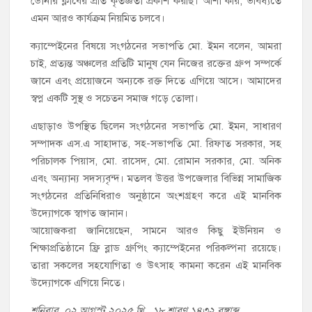
ডোনার ক্লাবের প্রতি কৃতজ্ঞতা প্রকাশ করছি। আশা করি, ভবিষ্যতে
এমন আরও কার্যক্রম নিয়মিত চলবে।
ক্যাম্পেইনের বিষয়ে সংগঠনের সভাপতি মো. ইমন বলেন, আমরা
চাই, প্রত্যন্ত অঞ্চলের প্রতিটি মানুষ যেন নিজের রক্তের গ্রুপ সম্পর্কে
জানে এবং প্রয়োজনে অন্যকে রক্ত দিতে এগিয়ে আসে। আমাদের
স্বপ্ন একটি সুস্থ ও সচেতন সমাজ গড়ে তোলা।
এছাড়াও উপস্থিত ছিলেন সংগঠনের সভাপতি মো. ইমন, সাধারণ
সম্পাদক এস.এ সাহাদাত, সহ-সভাপতি মো. রিফাত সরকার, সহ
পরিচালক পিয়াস, মো. রাসেদ, মো. রোমান সরকার, মো. অনিক
এবং অন্যান্য সদস্যবৃন্দ। মতলব উত্তর উপজেলার বিভিন্ন সামাজিক
সংগঠনের প্রতিনিধিরাও অনুষ্ঠানে অংশগ্রহণ করে এই মানবিক
উদ্যোগকে স্বাগত জানান।
আয়োজকরা জানিয়েছেন, সামনে আরও কিছু ইউনিয়ন ও
শিক্ষাপ্রতিষ্ঠানে ফ্রি ব্লাড গ্রুপিং ক্যাম্পেইনের পরিকল্পনা রয়েছে।
তারা সকলের সহযোগিতা ও উৎসাহ কামনা করেন এই মানবিক
উদ্যোগকে এগিয়ে নিতে।
শনিবার, ০২ আগস্ট ২০২৫ খ্রি.,
১৮ শ্রাবণ ১৪৩২ বঙ্গাব্দ