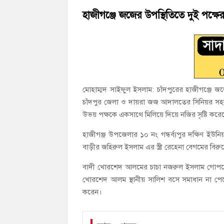
হাজীগঞ্জ ডিগ্রি কলেজ গভীর শ্রদ্ধার সঙ্গে জুলা
হাজীগঞ্জে জজের উপস্থিতিতে দুই পক্ষের 
হাজীগঞ্জের যুবধারা সমবায় ক্ষুদ্রঋণ পুনরায় 
মোহাম্মদ সাইফুল ইসলাম: চাঁদপুরের হাজীগঞ্জে জজ
চাঁদপুর জেলা ও দায়রা জজ আদালতের সিনিয়র সহকার
উভয় পক্ষকে একসাথে মিলিয়ে দিয়ে নজির সৃষ্টি করে
হাজীগঞ্জ উপজেলার ১০ নং গন্ধর্ব্যপুর দক্ষিণ 
বাড়ীর জহিরুল ইসলাম এর স্ত্রী রেহেনা বেগমের বিরুদ
বাদী খোরশেদ আলমের চাচা নজরুল ইসলাম গোপনে 
খোরশেদ আলম স্থানীয় সালিশ বসে সমাধান না পে
করেন।