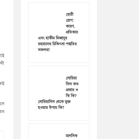
শ্বেতী
রোগ:
কারণ,
প্রতিকার
এবং হাকীম মিজানুর
রহমানের চিকিৎসা পদ্ধতির
সফলতা
লাই
াদী
সোরিয়া
একই
সিস কত
প্রকার ও
কি কি?
সোরিয়াসিস থেকে মুক্ত
হলে
হওয়ার উপায় কি?
য়ের
মানসিক