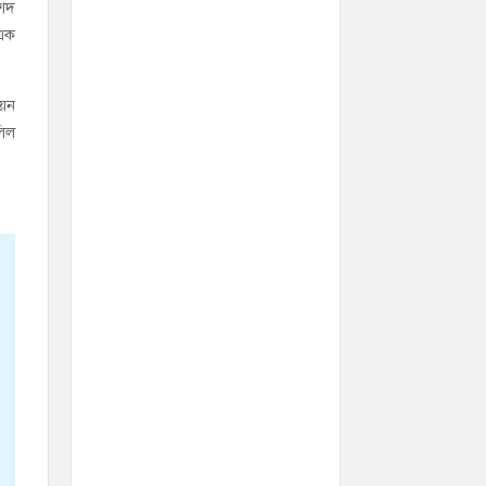
শেদ
 এক
িয়ন
লিল