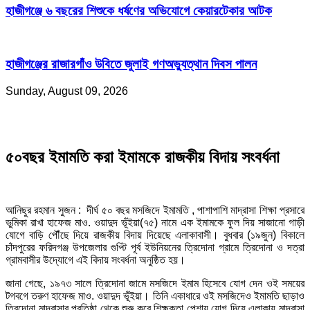
হাজীগঞ্জে ৬ বছরের শিশুকে ধর্ষণের অভিযোগে কেয়ারটেকার আটক
হাজীগঞ্জের রাজারগাঁও উবিতে জুলাই গণঅভ্যুত্থান দিবস পালন
Sunday, August 09, 2026
৫০বছর ইমামতি করা ইমামকে রাজকীয় বিদায় সংবর্ধনা
আনিছুর রহমান সুজন : দীর্ঘ ৫০ বছর মসজিদে ইমামতি , পাশাপাশি মাদ্রাসা শিক্ষা প্রসারে
ভুমিকা রাখা হাফেজ মাও. ওয়াদুদ ভূঁইয়া(৭৫) নামে এক ইমামকে ফুল দিয় সাজানো গাড়ী
যোগে বাড়ি পৌঁছে দিয়ে রাজকীয় বিদায় দিয়েছে এলাকাবাসী। বুধবার (১৯জুন) বিকালে
চাঁদপুরের ফরিদগঞ্জ উপজেলার গুপ্টি পূর্ব ইউনিয়নের ত্রিদোনা গ্রামে ত্রিদোনা ও দত্রা
গ্রামবাসীর উদ্যোগে এই বিদায় সংবর্ধনা অনুষ্ঠিত হয়।
জানা গেছে, ১৯৭৩ সালে ত্রিদোনা জামে মসজিদে ইমাম হিসেবে যোগ দেন ওই সময়ের
টগবগে তরুণ হাফেজ মাও. ওয়াদুদ ভূঁইয়া। তিনি একাধারে ওই মসজিদেও ইমামতি ছাড়াও
ত্রিদোনা মাদ্রাসার প্রতিষ্ঠা থেকে শুরু করে শিক্ষকতা পেশায় যোগ দিয়ে এলাকায় মাদ্রাসা