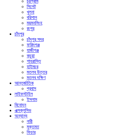
চট্টগ্রাম
সিলেট
খুলনা
বরিশাল
ময়মনসিংহ
রংপুর
চাঁদপুর
চাঁদপুর সদর
ফরিদগঞ্জ
হাজীগঞ্জ
কচুয়া
শাহরাস্তি
হাইমচর
মতলব উত্তর
মতলব দক্ষিণ
আন্তর্জাতিক
প্রবাস
লাইফস্টাইল
ইসলাম
বিনোদন
এক্সক্লুসিভ
অন্যান্য
নারী
মুক্তমত
ফিচার