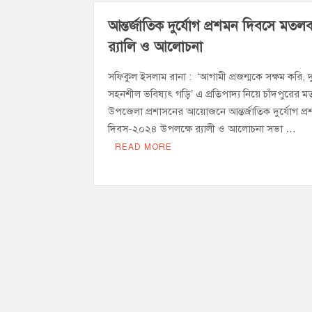
হাজীগঞ্জে অস্বাস্থ্যকর পরিবেশে খাবার প্রস্তুত
আন্তর্জাতিক দুর্যোগ প্রশমন দিবসে মতলব
হাজীগঞ্জে ৬ বছরের শিশুকে ধর্ষণের অভিযোগ
র‌্যালি ও আলোচনা
সফিকুল ইসলাম রানা : ‘আগামী প্রজন্মকে সক্ষম করি, দ
সহনশীল ভবিষ্যৎ গড়ি’ এ প্রতিপাদ্য নিয়ে চাঁদপুরের ম
উপজেলা প্রশাসনের আয়োজনে আন্তর্জাতিক দুর্যোগ প্
দিবস-২০২৪ উপলক্ষে র‌্যালী ও আলোচনা সভা …
READ MORE