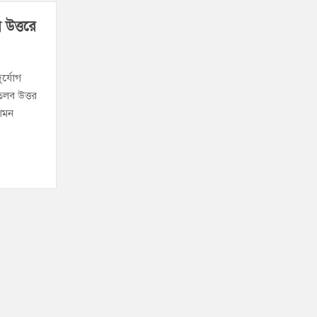
: ২ হোটেলকে ৪৫ হাজার টাকা জরিমানা
 উত্তরে
ে কেয়ারটেকার আটক
ুর্যোগ
তলব উত্তর
রশমন