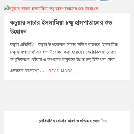
হাজীগঞ্জ সরকারি মডেল পাইলট হাই স্কুল অ্যান্ড কলেজে ‘জুলাই
গণঅভ্যুত্থান দিবস’ পালিত
কচুয়ার সাচার ইসলামিয়া চক্ষু হাসপাতালের শুভ
উদ্বোধন
‘জনগণের ভোটে নির্বাচিত হয়ে ফরিদগঞ্জের উন্নয়নে কাজ করছি’ :
আলহাজ্ব এমএ হান্নান এমপি
কচুয়া প্রতিনিধি : কচুয়া উপজেলার সাচার দক্ষিণ বাজারে ‘ইসলামিয়া
চক্ষু হাসপাতাল’ এর শুভ উদ্বোধন করা হয়েছে। চক্ষু চিকিৎসা সেবায়
নৌ পুলিশ ফাঁড়ির নাকের ডগায় কারেন্ট জালের দাপট, মতলবে প্রকাশ্যে
আধুনিকতার ছোঁয়ায় এ অঞ্চলের মানুষকে উন্নত চক্ষু চিকিৎসা সেবা
নিষিদ্ধ জাল মেরামত ও মাছ শিকার
প্রদানের উদ্দেশ্যে …
READ MORE
‘জনগণের হাতে রাষ্ট্রের মালিকানা ফিরিয়ে দিতে বিএনপি সরকার
অঙ্গীকারাবদ্ধ’
মতলব উত্তরে সোনালী লাইফ ইন্সুইরেন্স কোম্পানী লিমিটেডের মরণোত্তর
চেক বিতরণ
হাজীগঞ্জ ডিগ্রি কলেজ গভীর শ্রদ্ধার সঙ্গে জুলাই গণঅভ্যুত্থানের সকল
সোরিয়াসিস রোগের কারণ ও প্রতিকার জেনে নিন
শহীদকে স্মরণ