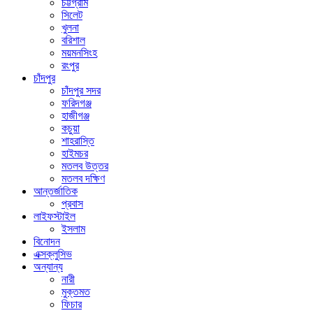
চট্টগ্রাম
সিলেট
খুলনা
বরিশাল
ময়মনসিংহ
রংপুর
চাঁদপুর
চাঁদপুর সদর
ফরিদগঞ্জ
হাজীগঞ্জ
কচুয়া
শাহরাস্তি
হাইমচর
মতলব উত্তর
মতলব দক্ষিণ
আন্তর্জাতিক
প্রবাস
লাইফস্টাইল
ইসলাম
বিনোদন
এক্সক্লুসিভ
অন্যান্য
নারী
মুক্তমত
ফিচার