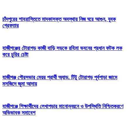
চাঁদপুরের শাহরাস্তিতে মাদকাসক্ত অবস্থায় নিজ ঘরে আগুন, যুবক
গ্রেফতার
হাজীগঞ্জের টোরাগড় কাজী বাড়ি সড়কে রহিমা ভবনের প্রধান ফটক লক
করে চুরির চেষ্টা
হাজীগঞ্জ পৌরসভার মেয়র প্রার্থী অ্যাড. টিটু টোরাগড় পূর্বপাড়া জামে
মসজিদে জুমা আদায়
হাজীগঞ্জে শিক্ষার্থীদের লেখাপড়ার মানোন্নয়নে ও উপস্থিতি নিশ্চিতকরণে
অভিভাবক সমাবেশ