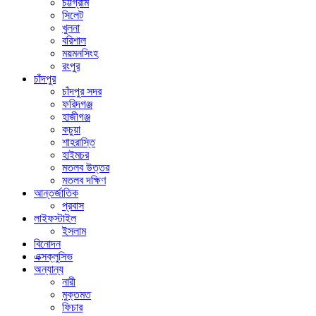
চট্টগ্রাম
সিলেট
খুলনা
বরিশাল
ময়মনসিংহ
রংপুর
চাঁদপুর
চাঁদপুর সদর
ফরিদগঞ্জ
হাজীগঞ্জ
কচুয়া
শাহরাস্তি
হাইমচর
মতলব উত্তর
মতলব দক্ষিণ
আন্তর্জাতিক
প্রবাস
লাইফস্টাইল
ইসলাম
বিনোদন
এক্সক্লুসিভ
অন্যান্য
নারী
মুক্তমত
ফিচার