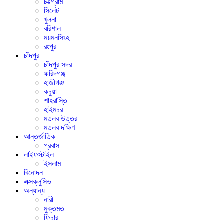
চট্টগ্রাম
সিলেট
খুলনা
বরিশাল
ময়মনসিংহ
রংপুর
চাঁদপুর
চাঁদপুর সদর
ফরিদগঞ্জ
হাজীগঞ্জ
কচুয়া
শাহরাস্তি
হাইমচর
মতলব উত্তর
মতলব দক্ষিণ
আন্তর্জাতিক
প্রবাস
লাইফস্টাইল
ইসলাম
বিনোদন
এক্সক্লুসিভ
অন্যান্য
নারী
মুক্তমত
ফিচার