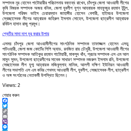
সম্পাদক নূর হোসেন পাটোয়ারীর পরিচালনায় বক্তব্য রাখেন, চাঁদপুর জেলা আওয়ামী লীগের
কৃষি বিষয়ক সম্পাদক অজয় বনিক, জেলা যুবলীগ যুগ্ন আহবায়ক মাহফুজুর রহমান টুটুল,
উপজেলা পরিষদ ভাইস চেয়ারম্যান জাহাঙ্গীর হোসেন বেপারী, হাইমচর উপজেলা
স্বেচ্ছাসেবক লীগের আহ্বায়ক জহিরুল ইসলাম সোহেল, উপজেলা ছাত্রলীগ আহ্বায়ক
রবিউল হাসান রাজু প্রমুখ।
শ্বেতীর সাদা দাগ দূর করার উপায়
এসময় চাঁদপুর জেলা আওয়ামীলীগের সাংগঠনিক সম্পাদক তাফাজ্জল হোসেন এসডু
পাটওয়ারী, জেলা জজ কোর্টের পিপি অ্যাড. রনজিত রায় চৌধুরী, উপজেলা আওয়ামী লীগের
সাংগঠনিক সম্পাদক আতিকুর রহমান পাটোয়ারী, মাকসুদ খাঁন, প্রচার সম্পাদক এস এম আল
মামুন সুমন, উপজেলা ছাত্রলীগের সাবেক সাধারণ সম্পাদক নজরুল ইসলাম রনি, উপজেলা
সেচ্ছাসেবক লীগ যুগ্ম আহ্বায়ক মজিবুল্লাহ মানিক, আলগী দক্ষিণ ইউনিয়ন আওয়ামী
লীগের সভাপতি এস এম কবির শেখসহ আওয়ামী লীগ, যুবলীগ, সেচ্ছাসেবক লীগ, ছাত্রলীগ
ও অঙ্গ সংগঠনের নেতাকর্মী উপস্থিত ছিলেন।
Views: 2
শেয়ার করুন
Facebook
Twitter
Copy
Link
Email
Viber