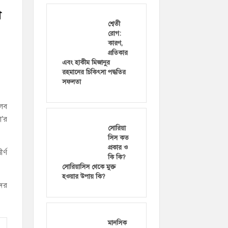
ী
শ্বেতী
রোগ:
কারণ,
প্রতিকার
এবং হাকীম মিজানুর
রহমানের চিকিৎসা পদ্ধতির
সফলতা
তলব
া’র
সোরিয়া
সিস কত
প্রকার ও
র্ণ
কি কি?
সোরিয়াসিস থেকে মুক্ত
হওয়ার উপায় কি?
দের
মানসিক