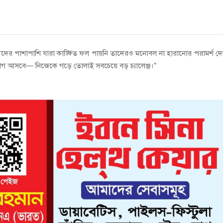
্থীদের পাশাপাশি যারা কাঙ্ক্ষিত ফল পায়নি তাদেরও মনোবল না হারানোর পরামর্শ দ
ুযোগ আসবে— নিজেকে গড়ে তোলাই সবচেয়ে বড় চ্যালেঞ্জ।”