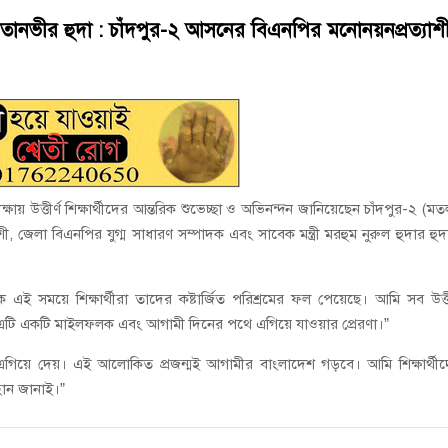
য়নে কাজ করছি’ : আলহাজ্ব এমএ হান্নান এমপি
ন তানভীর হুদা : চাঁদপুর-২ আসনের বিএনপির মনোনয়নপ্রত্যাশ
াপট, মতলবে প্রকাশ্যে নিষিদ্ধ জাল মেরামত ও মাছ শিকার
 উত্তীর্ণ শিক্ষার্থীদের আন্তরিক শুভেচ্ছা ও অভিনন্দন জানিয়েছেন চাঁদপুর-২ (ম
 জেলা বিএনপির যুগ্ম সাধারণ সম্পাদক এবং সাবেক মন্ত্রী মরহুম নুরুল হুদার হুদ
ক এই সময়ে শিক্ষার্থীরা তাদের কষ্টার্জিত পরিশ্রমের ফল পেয়েছে। আমি সব উত্তী
ন্য এটি একটি মাইলফলক এবং আগামী দিনের পথে এগিয়ে যাওয়ার প্রেরণা।”
গিয়ে দেয়। এই আলোকিত প্রজন্মই আগামীর বাংলাদেশ গড়বে। আমি শিক্ষার্থী
্বান জানাই।”