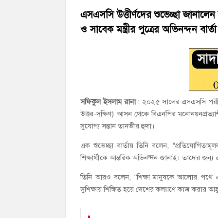
‘জনগণের ভোটে নির্বাচিত হয়ে ফরিদগঞ্জের উন্ন
এসএসসি উত্তীর্ণদের শুভেচ্ছা জানালে
ও সাবেক মন্ত্রীর পুত্রের অভিনন্দন বার্তা
নৌ পুলিশ ফাঁড়ির নাকের ডগায় কারেন্ট জালের দ
সফিকুল ইসলাম রানা
: ২০২৫ সালের এসএসসি পরীক্ষায়
উত্তর-দক্ষিণ) আসন থেকে বিএনপির মনোনয়নপ্রত্যাশী,
সুযোগ্য সন্তান তানভীর হুদা।
এক শুভেচ্ছা বার্তায় তিনি বলেন, “প্রতিযোগিতামূল
শিক্ষার্থীকে আন্তরিক অভিনন্দন জানাই। তাদের জ
তিনি আরও বলেন, “শিক্ষা মানুষকে আলোর পথে এ
সুশিক্ষায় শিক্ষিত হয়ে দেশের কল্যাণে কাজ করার আহ