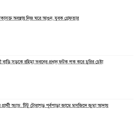
াদকাসক্ত অবস্থায় নিজ ঘরে আগুন, যুবক গ্রেফতার
 বাড়ি সড়কে রহিমা ভবনের প্রধান ফটক লক করে চুরির চেষ্টা
্রার্থী অ্যাড. টিটু টোরাগড় পূর্বপাড়া জামে মসজিদে জুমা আদায়