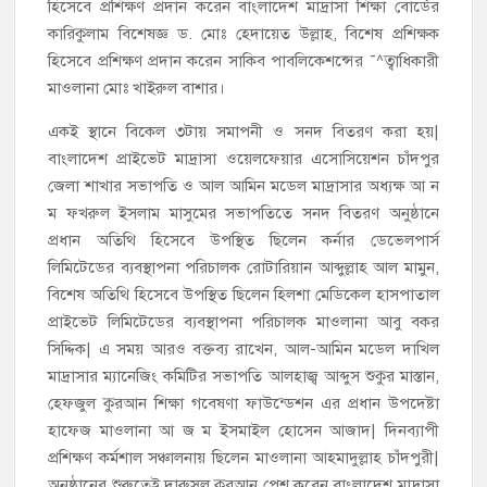
হিসেবে প্রশিক্ষণ প্রদান করেন বাংলাদেশ মাদ্রাসা শিক্ষা বোর্ডের
কারিকুলাম বিশেষজ্ঞ ড. মোঃ হেদায়েত উল্লাহ, বিশেষ প্রশিক্ষক
হিসেবে প্রশিক্ষণ প্রদান করেন সাকিব পাবলিকেশন্সের ¯^ত্বাধিকারী
মাওলানা মোঃ খাইরুল বাশার।
একই স্থানে বিকেল ৩টায় সমাপনী ও সনদ বিতরণ করা হয়|
বাংলাদেশ প্রাইভেট মাদ্রাসা ওয়েলফেয়ার এসোসিয়েশন চাঁদপুর
জেলা শাখার সভাপতি ও আল আমিন মডেল মাদ্রাসার অধ্যক্ষ আ ন
ম ফখরুল ইসলাম মাসুমের সভাপতিতে সনদ বিতরণ অনুষ্ঠানে
প্রধান অতিথি হিসেবে উপস্থিত ছিলেন কর্নার ডেভেলপার্স
লিমিটেডের ব্যবস্থাপনা পরিচালক রোটারিয়ান আব্দুল্লাহ আল মামুন,
বিশেষ অতিথি হিসেবে উপস্থিত ছিলেন হিলশা মেডিকেল হাসপাতাল
প্রাইভেট লিমিটেডের ব্যবস্থাপনা পরিচালক মাওলানা আবু বকর
সিদ্দিক| এ সময় আরও বক্তব্য রাখেন, আল-আমিন মডেল দাখিল
মাদ্রাসার ম্যানেজিং কমিটির সভাপতি আলহাজ্ব আব্দুস শুকুর মাস্তান,
হেফজুল কুরআন শিক্ষা গবেষণা ফাউন্ডেশন এর প্রধান উপদেষ্টা
হাফেজ মাওলানা আ জ ম ইসমাইল হোসেন আজাদ| দিনব্যাপী
প্রশিক্ষণ কর্মশাল সঞ্চালনায় ছিলেন মাওলানা আহমাদুল্লাহ চাঁদপুরী|
অনুষ্ঠানের শুরুতেই দারুসুল কুরআন পেশ করেন বাংলাদেশ মাদ্রাসা