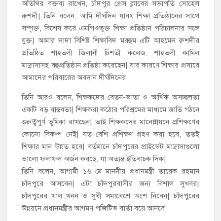
অতিথির বক্তব্য রাখেন, চাঁদপুর প্রেস ক্লাবের সভাপতি সোহেল
রুশদী| তিনি বলেন, আমি দীর্ঘদিন যাবৎ শিক্ষা প্রতিষ্ঠানের সাথে
সম্পৃক্ত, বিশেষ করে এমপিওভুক্ত শিক্ষা প্রতিষ্ঠান পরিচালনার সঙ্গে
যুক্ত| আমার দাদা বিশিষ্ট শিক্ষাবিদ মরহুম এটি আহমেদ রুশদীর
প্রতিষ্ঠিত শাহতলী জিলানী চিশতী কলেজ, শাহতলী কামিল
মাদ্রাসাসহ বহুপ্রতিষ্ঠান প্রতিষ্ঠা করেছেন| যার কারণে শিক্ষার প্রসারে
আমাদের পরিবারের অবদান দীর্ঘদিনের।
তিনি আরও বলেন, শিক্ষকদের বেতন-ভাতা ও আর্থিক অসচ্ছলতা
একটি বড় বাস্তবতা| শিক্ষকরা কঠোর পরিশ্রমের মাধ্যমে জাতি গঠনে
গুরুত্বপূর্ণ ভূমিকা রাখছেন| তাই শিক্ষকদের মানোন্নয়নে প্রশিক্ষণের
কোনো বিকল্প নেই| যত বেশি প্রশিক্ষণ গ্রহণ করা হবে, ততই
শিক্ষার মান উন্নত হবে| বর্তমানে চাঁদপুরের প্রাইভেট মাদ্রাসাগুলো
ভালো ফলাফল অর্জন করছে, যা অত্যন্ত ইতিবাচক দিক|
তিনি বলেন, আগামী ১৬ মে মাননীয় প্রধানমন্ত্রী তারেক রহমান
চাঁদপুরে আসবেন| এটা চাঁদপুরবাসীর জন্য বিশাল সুখবর|
চাঁদপুরের খাল খনন ও সুধী সমাবেশে অংশ নিবেন| চাঁদপুরের
উন্নয়নে প্রধানমন্ত্রীর আগমণ পজিটিভ বার্তা বয়ে আনবে।