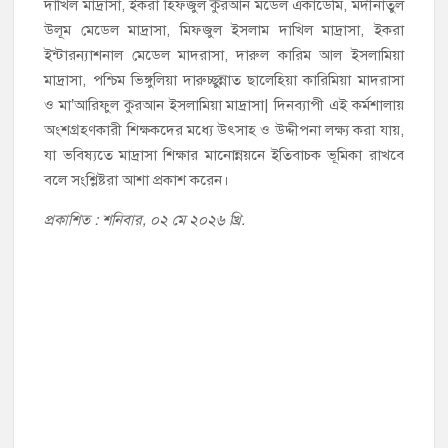
দাখিল মাদ্রাসা, ইকরা হিফজুল কুরআন মডেল একাডেমি, মদীনাতুল
উলূম মেডেল মাদ্রাসা, মিফজুল ইসলাম দাখিল মাদ্রাসা, ইকরা
ইন্টারন্যাশনাল মেডেল মাদরাসা, দারুল কারিম আল ইসলামিয়া
মাদ্রাসা, পশ্চিম ভিঙ্গুলিয়া দারুচ্ছুন্নাত ছালেহিয়া কারিমিয়া মাদরাসা
ও মা’আরিফুল কুরআন ইসলামিয়া মাদ্রাসা| দিনব্যাপী এই কর্মশালায়
অংশগ্রহণকারী শিক্ষকদের মধ্যে উৎসাহ ও উদ্দীপনা লক্ষ্য করা যায়,
যা ভবিষ্যতে মাদ্রাসা শিক্ষার মানোন্নয়নে ইতিবাচক ভূমিকা রাখবে
বলে সংশ্লিষ্টরা আশা প্রকাশ করেন।
প্রকাশিত : শনিবার, ০২ মে ২০২৬ খ্রি.