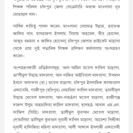
শিক্ষক পরিষদ চাঁদপুর জেলা সেক্রেটারি অধ্যক্ষ মাওলানা নূর
মোহাম্মদ খান।
সার্বিক দায়িত্ব পালন করেন, মাওলানা নেয়ামত উল্লাহ, হাফেজ
জাকির খান, মাযহারুল ইসলাম, সিয়াম আহমেদ, মীর হোসেন,
আব্দুর রহমান ও জাকির হোসেন| চাঁদপুর জেলার প্রাইভেট মাদ্রাসা
থেকে প্রায় দুই শতাধিক শিক্ষক প্রশিক্ষণ কর্মশালায় অংশগ্রহণ
করেন।
অংশগ্রহণকারী প্রতিষ্ঠানসমূহ: আল-আমিন মডেল দাখিল মাদ্রাসা,
তা’লীমুল উম্মাহ মাদরাসা, আন নাজির আইডিয়াল মাদরাসা, উসমান
ইবনে আফফান (রা.) মডেল মাদ্রাসা, চাঁদপুর ইসলামিক কালচারাল
একাডেমি, গাজীপুর (হরিপুর) নেছারিয়া ফাযিল মাদরাসা, তানযীমূল
উম্মাহ মেডেল মাদরাসা, আন-নাহ&দা মডেল মাদ্রাসা, হাজীগঞ্জ
দারুল উলুম আহমাদিয়া কামিল মাদরাসা, ছালহ& আবাদ এম.এন.
ফাজিল (ডিগ্রি) মাদরাসা, তালীমুল কুরআন মেডেল মাদ্রাসা,
দোয়ালিয়া তালিমুল কুরআন নূরানী দাখিল মাদ্রাসা, আয়েশা সিদ্দীকা
নূরানী হাফিজিয়া মহিলা মাদরাসা, আলী আহ্মাদ ইসলামী একাডেমী