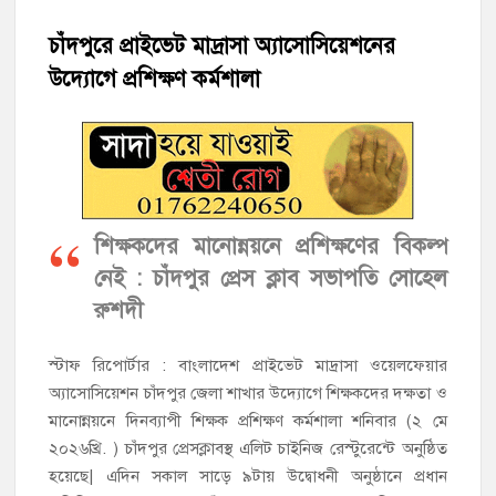
হাজীগঞ্জের রাজারগাঁও উবিতে জুলাই গণঅভ্যুত্থান দিবস পালন
চাঁদপুরে প্রাইভেট মাদ্রাসা অ্যাসোসিয়েশনের
উদ্যোগে প্রশিক্ষণ কর্মশালা
হাজীগঞ্জ সরকারি মডেল পাইলট হাই স্কুল অ্যান্ড কলেজে ‘জুলাই
গণঅভ্যুত্থান দিবস’ পালিত
‘জনগণের ভোটে নির্বাচিত হয়ে ফরিদগঞ্জের উন্নয়নে কাজ করছি’ :
আলহাজ্ব এমএ হান্নান এমপি
শিক্ষকদের মানোন্নয়নে প্রশিক্ষণের বিকল্প
নৌ পুলিশ ফাঁড়ির নাকের ডগায় কারেন্ট জালের দাপট, মতলবে প্রকাশ্যে
নিষিদ্ধ জাল মেরামত ও মাছ শিকার
নেই : চাঁদপুর প্রেস ক্লাব সভাপতি সোহেল
রুশদী
‘জনগণের হাতে রাষ্ট্রের মালিকানা ফিরিয়ে দিতে বিএনপি সরকার
অঙ্গীকারাবদ্ধ’
স্টাফ রিপোর্টার : বাংলাদেশ প্রাইভেট মাদ্রাসা ওয়েলফেয়ার
অ্যাসোসিয়েশন চাঁদপুর জেলা শাখার উদ্যোগে শিক্ষকদের দক্ষতা ও
মতলব উত্তরে সোনালী লাইফ ইন্সুইরেন্স কোম্পানী লিমিটেডের মরণোত্তর
মানোন্নয়নে দিনব্যাপী শিক্ষক প্রশিক্ষণ কর্মশালা শনিবার (২ মে
চেক বিতরণ
২০২৬খ্রি. ) চাঁদপুর প্রেসক্লাবস্থ এলিট চাইনিজ রেস্টুরেন্টে অনুষ্ঠিত
হয়েছে| এদিন সকাল সাড়ে ৯টায় উদ্বোধনী অনুষ্ঠানে প্রধান