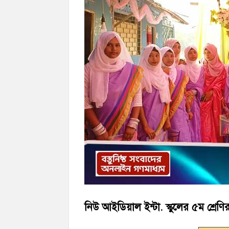
হাজীগঞ্জের ২নং দক্ষিণ পশ্চিম রাজারগাঁও সপ্র
চাঁদপুর জেলা জিয়া সাইবার ফোর্সের সভাপতি হ
নিউ আইডিয়াল ইন্টা. স্কুলের ৫ম শ্রেণি