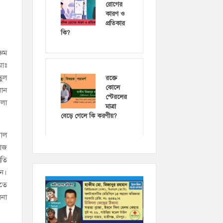
রোগের
কারণ ও
প্রতিকার
কি?
্চম
মোঃ
কুল
রক্তে
কোলে
ধান
স্টেরলের
ীলা
মাত্রা
বেড়ে গেলে কি করণীয়?
সাল
 আজ
ৃতি
ান।
যতে
মনা