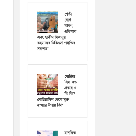
শ্বেতী
রোগ:
কারণ,
প্রতিকার
এবং হাকীম মিজানুর
রহমানের চিকিৎসা পদ্ধতির
সফলতা
সোরিয়া
সিস কত
প্রকার ও
কি কি?
সোরিয়াসিস থেকে মুক্ত
হওয়ার উপায় কি?
মানসিক