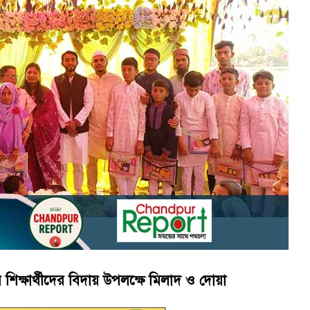
াবিতে মা সমাবেশ ও পরিচিতি সভা
াজীগঞ্জের কৃতী সন্তান এসএম সবুজ হোসেন
র শিক্ষার্থীদের বিদায় উপলক্ষে মিলাদ ও দোয়া