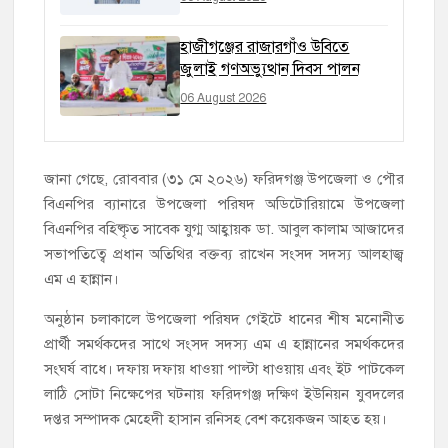
হাজীগঞ্জের রাজারগাঁও উবিতে
জুলাই গণঅভ্যুত্থান দিবস পালন
06 August 2026
জানা গেছে, রোববার (৩১ মে ২০২৬) ফরিদগঞ্জ উপজেলা ও পৌর
বিএনপির ব্যানারে উপজেলা পরিষদ অডিটোরিয়ামে উপজেলা
বিএনপির বহিষ্কৃত সাবেক যুগ্ম আহ্বায়ক ডা. আবুল কালাম আজাদের
সভাপতিত্বে প্রধান অতিথির বক্তব্য রাখেন সংসদ সদস্য আলহাজ্ব
এম এ হান্নান।
অনুষ্ঠান চলাকালে উপজেলা পরিষদ গেইটে ধানের শীষ মনোনীত
প্রার্থী সমর্থকদের সাথে সংসদ সদস্য এম এ হান্নানের সমর্থকদের
সংঘর্ষ বাধে। দফায় দফায় ধাওয়া পাল্টা ধাওয়ায় এবং ইট পাটকেল
লাঠি সোটা নিক্ষেপের ঘটনায় ফরিদগঞ্জ দক্ষিণ ইউনিয়ন যুবদলের
দপ্তর সম্পাদক মেহেদী হাসান রনিসহ বেশ কয়েকজন আহত হয়।