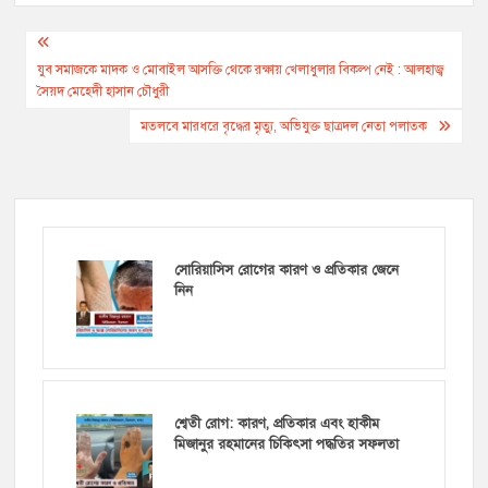
Post
navigation
যুব সমাজকে মাদক ও মোবাইল আসক্তি থেকে রক্ষায় খেলাধুলার বিকল্প নেই : আলহাজ্ব
সৈয়দ মেহেদী হাসান চৌধুরী
মতলবে মারধরে বৃদ্ধের মৃত্যু, অভিযুক্ত ছাত্রদল নেতা পলাতক
সোরিয়াসিস রোগের কারণ ও প্রতিকার জেনে
নিন
শ্বেতী রোগ: কারণ, প্রতিকার এবং হাকীম
মিজানুর রহমানের চিকিৎসা পদ্ধতির সফলতা