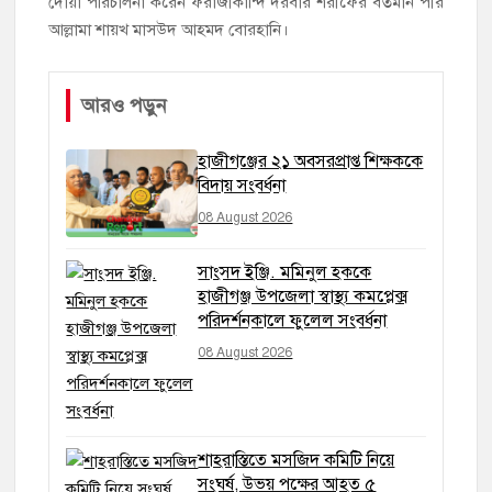
দোয়া পরিচালনা করেন ফরাজীকান্দি দরবার শরীফের বর্তমান পীর
আল্লামা শায়খ মাসউদ আহমদ বোরহানি।
আরও পড়ুন
হাজীগঞ্জের ২১ অবসরপ্রাপ্ত শিক্ষককে
বিদায় সংবর্ধনা
08 August 2026
সাংসদ ইঞ্জি. মমিনুল হককে
হাজীগঞ্জ উপজেলা স্বাস্থ্য কমপ্লেক্স
পরিদর্শনকালে ফুলেল সংবর্ধনা
08 August 2026
শাহরাস্তিতে মসজিদ কমিটি নিয়ে
সংঘর্ষ, উভয় পক্ষের আহত ৫