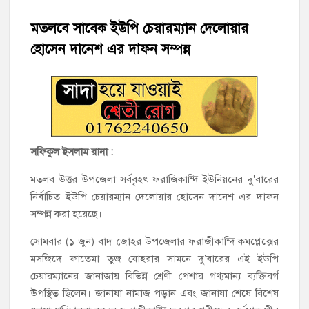
হাজীগঞ্জের টোরাগড় কাজী বাড়ি সড়কে রহিমা ভবনের প্রধান ফটক লক
করে চুরির চেষ্টা
মতলবে সাবেক ইউপি চেয়ারম্যান দেলোয়ার
হোসেন দানেশ এর দাফন সম্পন্ন
হাজীগঞ্জ পৌরসভার মেয়র প্রার্থী অ্যাড. টিটু টোরাগড় পূর্বপাড়া জামে
মসজিদে জুমা আদায়
হাজীগঞ্জে শিক্ষার্থীদের লেখাপড়ার মানোন্নয়নে ও উপস্থিতি নিশ্চিতকরণে
অভিভাবক সমাবেশ
হাজীগঞ্জে অস্বাস্থ্যকর পরিবেশে খাবার প্রস্তুত: ২ হোটেলকে ৪৫ হাজার
সফিকুল ইসলাম রানা :
টাকা জরিমানা
মতলব উত্তর উপজেলা সর্ববৃহৎ ফরাজিকান্দি ইউনিয়নের দু’বারের
নির্বাচিত ইউপি চেয়ারম্যান দেলোয়ার হোসেন দানেশ এর দাফন
হাজীগঞ্জে ৬ বছরের শিশুকে ধর্ষণের অভিযোগে কেয়ারটেকার আটক
সম্পন্ন করা হয়েছে।
হাজীগঞ্জের রাজারগাঁও উবিতে জুলাই গণঅভ্যুত্থান দিবস পালন
সোমবার (১ জুন) বাদ জোহর উপজেলার ফরাজীকান্দি কমপ্লেক্সের
মসজিদে ফাতেমা তুজ যোহরার সামনে দু’বারের এই ইউপি
চেয়ারম্যানের জানাজায় বিভিন্ন শ্রেণী পেশার গণ্যমান্য ব্যক্তিবর্গ
উপস্থিত ছিলেন। জানাযা নামাজ পড়ান এবং জানাযা শেষে বিশেষ