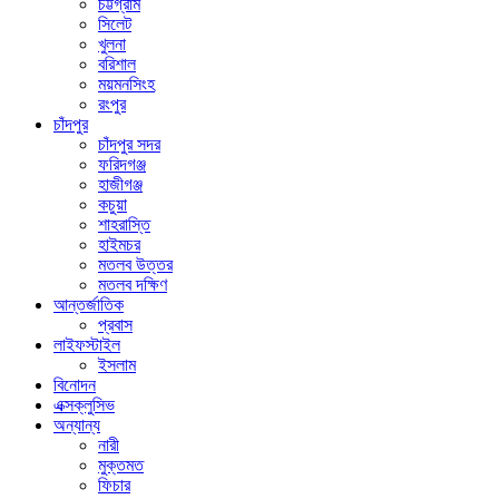
চট্টগ্রাম
সিলেট
খুলনা
বরিশাল
ময়মনসিংহ
রংপুর
চাঁদপুর
চাঁদপুর সদর
ফরিদগঞ্জ
হাজীগঞ্জ
কচুয়া
শাহরাস্তি
হাইমচর
মতলব উত্তর
মতলব দক্ষিণ
আন্তর্জাতিক
প্রবাস
লাইফস্টাইল
ইসলাম
বিনোদন
এক্সক্লুসিভ
অন্যান্য
নারী
মুক্তমত
ফিচার