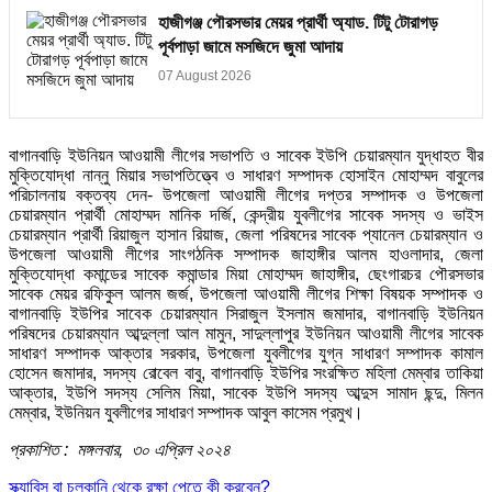
হাজীগঞ্জ পৌরসভার মেয়র প্রার্থী অ্যাড. টিটু টোরাগড়
পূর্বপাড়া জামে মসজিদে জুমা আদায়
07 August 2026
বাগানবাড়ি ইউনিয়ন আওয়ামী লীগের সভাপতি ও সাবেক ইউপি চেয়ারম্যান যুদ্ধাহত বীর
মুক্তিযোদ্ধা নান্নু মিয়ার সভাপতিত্ত্বে ও সাধারণ সম্পাদক হোসাইন মোহাম্মদ বাবুলের
পরিচালনায় বক্তব্য দেন- উপজেলা আওয়ামী লীগের দপ্তর সম্পাদক ও উপজেলা
চেয়ারম্যান প্রার্থী মোহাম্মদ মানিক দর্জি, কেন্দ্রীয় যুবলীগের সাবেক সদস্য ও ভাইস
চেয়ারম্যান প্রার্থী রিয়াজুল হাসান রিয়াজ, জেলা পরিষদের সাবেক প্যানেল চেয়ারম্যান ও
উপজেলা আওয়ামী লীগের সাংগঠনিক সম্পাদক জাহাঙ্গীর আলম হাওলাদার, জেলা
মুক্তিযোদ্ধা কমান্ডের সাবেক কমান্ডার মিয়া মোহাম্মদ জাহাঙ্গীর, ছেংগারচর পৌরসভার
সাবেক মেয়র রফিকুল আলম জর্জ, উপজেলা আওয়ামী লীগের শিক্ষা বিষয়ক সম্পাদক ও
বাগানবাড়ি ইউপির সাবেক চেয়ারম্যান সিরাজুল ইসলাম জমাদার, বাগানবাড়ি ইউনিয়ন
পরিষদের চেয়ারম্যান আব্দুল্লা আল মামুন, সাদুল্লাপুর ইউনিয়ন আওয়ামী লীগের সাবেক
সাধারণ সম্পাদক আক্তার সরকার, উপজেলা যুবলীগের যুগ্ন সাধারণ সম্পাদক কামাল
হোসেন জমাদার, সদস্য রোবেল বাবু, বাগানবাড়ি ইউপির সংরক্ষিত মহিলা মেম্বার তাকিয়া
আক্তার, ইউপি সদস্য সেলিম মিয়া, সাবেক ইউপি সদস্য আব্দুস সামাদ ছন্দু, মিলন
মেম্বার, ইউনিয়ন যুবলীগের সাধারণ সম্পাদক আবুল কাসেম প্রমুখ।
প্রকাশিত : মঙ্গলবার, ৩০ এপ্রিল ২০২৪
স্ক্যাবিস বা চুলকানি থেকে রক্ষা পেতে কী করবেন?