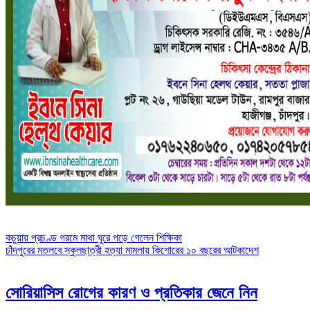
Post
কচুয়ায় প্রচণ্ড গরমে মাথা ঘুরে পড়ে গেলেন শিক্ষিকা
চাঁদপুরের মতলবে স্কুলছাত্রী হত্যা মামলায় কিশোরের ১০ বছরের আটকাদেশ
navigation
সোরিয়াসিস রোগের কারণ ও প্রতিকার জেনে নিন