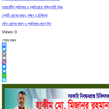
ডায়াবেটিস প্রতিকার ও প্রতিরোধে শক্তিশালী ঔষধ
শ্বেতী রোগের কারণ, লক্ষ্মণ ও চিকিৎসা
যৌন রোগের কারণ ও প্রতিকার জেনে নিন
Views: 0
শেয়ার করুন
Facebook
Twitter
Copy
Link
Email
Viber
Messenger
Telegram
WhatsApp
Skype