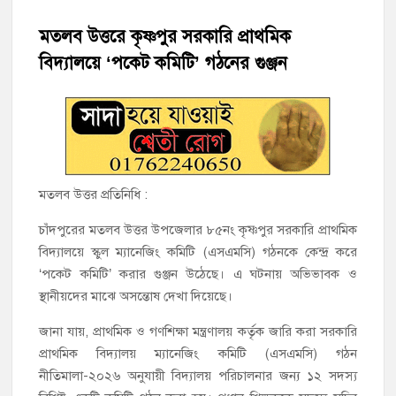
হাজীগঞ্জের টোরাগড় কাজী বাড়ি সড়কে রহিমা ভবনের প্রধান ফটক লক
করে চুরির চেষ্টা
মতলব উত্তরে কৃষ্ণপুর সরকারি প্রাথমিক
বিদ্যালয়ে ‘পকেট কমিটি’ গঠনের গুঞ্জন
হাজীগঞ্জ পৌরসভার মেয়র প্রার্থী অ্যাড. টিটু টোরাগড় পূর্বপাড়া জামে
মসজিদে জুমা আদায়
হাজীগঞ্জে শিক্ষার্থীদের লেখাপড়ার মানোন্নয়নে ও উপস্থিতি নিশ্চিতকরণে
অভিভাবক সমাবেশ
হাজীগঞ্জে অস্বাস্থ্যকর পরিবেশে খাবার প্রস্তুত: ২ হোটেলকে ৪৫ হাজার
মতলব উত্তর প্রতিনিধি :
টাকা জরিমানা
চাঁদপুরের মতলব উত্তর উপজেলার ৮৫নং কৃষ্ণপুর সরকারি প্রাথমিক
বিদ্যালয়ে স্কুল ম্যানেজিং কমিটি (এসএমসি) গঠনকে কেন্দ্র করে
হাজীগঞ্জে ৬ বছরের শিশুকে ধর্ষণের অভিযোগে কেয়ারটেকার আটক
‘পকেট কমিটি’ করার গুঞ্জন উঠেছে। এ ঘটনায় অভিভাবক ও
হাজীগঞ্জের রাজারগাঁও উবিতে জুলাই গণঅভ্যুত্থান দিবস পালন
স্থানীয়দের মাঝে অসন্তোষ দেখা দিয়েছে।
জানা যায়, প্রাথমিক ও গণশিক্ষা মন্ত্রণালয় কর্তৃক জারি করা সরকারি
প্রাথমিক বিদ্যালয় ম্যানেজিং কমিটি (এসএমসি) গঠন
নীতিমালা-২০২৬ অনুযায়ী বিদ্যালয় পরিচালনার জন্য ১২ সদস্য