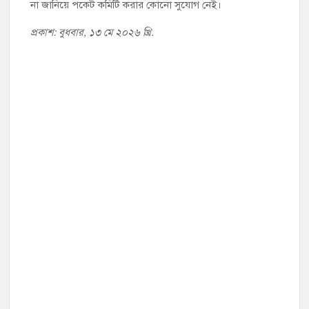
না জানিয়ে পকেট কমিটি করার কোনো সুযোগ নেই।
প্রকাশ: বুধবার, ১৩ মে ২০২৬ খ্রি.