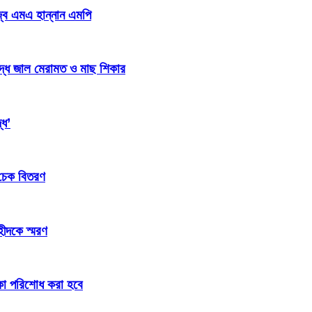
জ্ব এমএ হান্নান এমপি
িদ্ধ জাল মেরামত ও মাছ শিকার
্ধ’
 চেক বিতরণ
হীদকে স্মরণ
টাকা পরিশোধ করা হবে