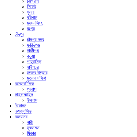
চট্টগ্রাম
সিলেট
খুলনা
বরিশাল
ময়মনসিংহ
রংপুর
চাঁদপুর
চাঁদপুর সদর
ফরিদগঞ্জ
হাজীগঞ্জ
কচুয়া
শাহরাস্তি
হাইমচর
মতলব উত্তর
মতলব দক্ষিণ
আন্তর্জাতিক
প্রবাস
লাইফস্টাইল
ইসলাম
বিনোদন
এক্সক্লুসিভ
অন্যান্য
নারী
মুক্তমত
ফিচার