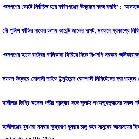
‘জনগণের ভোটে নির্বাচিত হয়ে ফরিদগঞ্জের উন্নয়নে কাজ করছি’ : আলহা
নৌ পুলিশ ফাঁড়ির নাকের ডগায় কারেন্ট জালের দাপট, মতলবে প্রকাশ্যে নিষ
‘জনগণের হাতে রাষ্ট্রের মালিকানা ফিরিয়ে দিতে বিএনপি সরকার অঙ্গীকারাবদ
মতলব উত্তরে সোনালী লাইফ ইন্সুইরেন্স কোম্পানী লিমিটেডের মরণোত্তর
হাজীগঞ্জ ডিগ্রি কলেজ গভীর শ্রদ্ধার সঙ্গে জুলাই গণঅভ্যুত্থানের সকল শ
হাজীগঞ্জের যুবধারা সমবায় ক্ষুদ্রঋণ পুনরায় চালু করে মানুষের আমানতের 
Friday, August 07, 2026