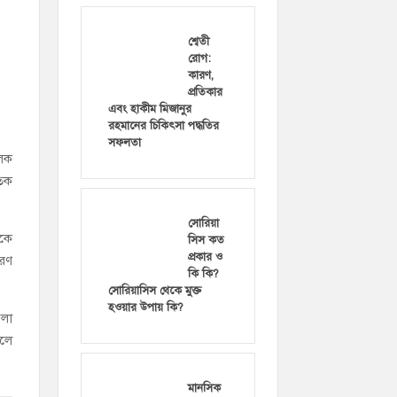
শ্বেতী
রোগ:
কারণ,
প্রতিকার
এবং হাকীম মিজানুর
রহমানের চিকিৎসা পদ্ধতির
সফলতা
ূলক
তিক
সোরিয়া
াকে
সিস কত
প্রকার ও
োরণ
কি কি?
সোরিয়াসিস থেকে মুক্ত
হওয়ার উপায় কি?
েলা
িলে
মানসিক