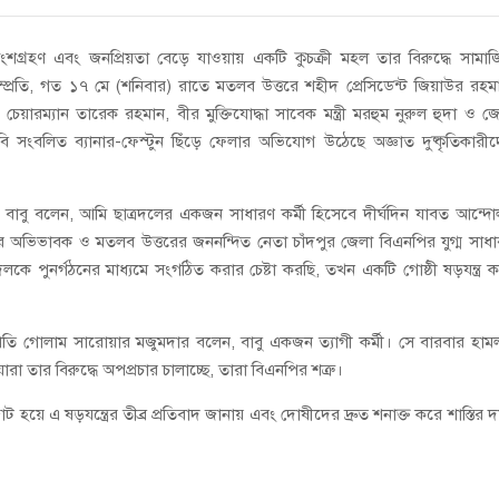
ংশগ্রহণ এবং জনপ্রিয়তা বেড়ে যাওয়ায় একটি কুচক্রী মহল তার বিরুদ্ধে সামা
্প্রতি, গত ১৭ মে (শনিবার) রাতে মতলব উত্তরে শহীদ প্রেসিডেন্ট জিয়াউর রহম
 চেয়ারম্যান তারেক রহমান, বীর মুক্তিযোদ্ধা সাবেক মন্ত্রী মরহুম নুরুল হুদা ও জ
ি সংবলিত ব্যানার-ফেস্টুন ছিঁড়ে ফেলার অভিযোগ উঠেছে অজ্ঞাত দুষ্কৃতিকারী
ম বাবু বলেন, আমি ছাত্রদলের একজন সাধারণ কর্মী হিসেবে দীর্ঘদিন যাবত আন্দ
র অভিভাবক ও মতলব উত্তরের জননন্দিত নেতা চাঁদপুর জেলা বিএনপির যুগ্ম সাধ
দলকে পুনর্গঠনের মাধ্যমে সংগঠিত করার চেষ্টা করছি, তখন একটি গোষ্ঠী ষড়যন্ত্র 
 গোলাম সারোয়ার মজুমদার বলেন, বাবু একজন ত্যাগী কর্মী। সে বারবার হাম
 তার বিরুদ্ধে অপপ্রচার চালাচ্ছে, তারা বিএনপির শত্রু।
য়ে এ ষড়যন্ত্রের তীব্র প্রতিবাদ জানায় এবং দোষীদের দ্রুত শনাক্ত করে শাস্তির দ