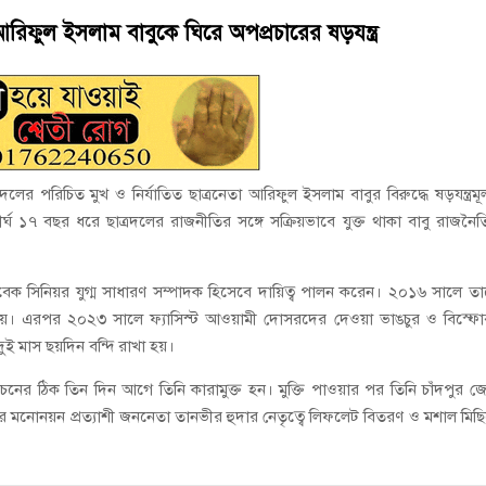
ই গণঅভ্যুত্থানের সকল শহীদকে স্মরণ
আরিফুল ইসলাম বাবুকে ঘিরে অপপ্রচারের ষড়যন্ত্র
চালু করে মানুষের আমানতের টাকা পরিশোধ করা হবে
ের পরিচিত মুখ ও নির্যাতিত ছাত্রনেতা আরিফুল ইসলাম বাবুর বিরুদ্ধে ষড়যন্ত্রম
ঘ ১৭ বছর ধরে ছাত্রদলের রাজনীতির সঙ্গে সক্রিয়ভাবে যুক্ত থাকা বাবু রাজনৈ
েক সিনিয়র যুগ্ম সাধারণ সম্পাদক হিসেবে দায়িত্ব পালন করেন। ২০১৬ সালে ত
। এরপর ২০২৩ সালে ফ্যাসিস্ট আওয়ামী দোসরদের দেওয়া ভাঙচুর ও বিস্ফ
ুই মাস ছয়দিন বন্দি রাখা হয়।
বাচনের ঠিক তিন দিন আগে তিনি কারামুক্ত হন। মুক্তি পাওয়ার পর তিনি চাঁদপুর জ
র মনোনয়ন প্রত্যাশী জননেতা তানভীর হুদার নেতৃত্বে লিফলেট বিতরণ ও মশাল মিছ