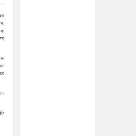
জিক
ান,
েলা
দের
োলন
ারণ
করে
লা-
াবি