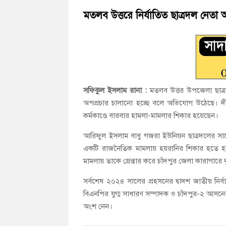
হাজীগঞ্জ ডিগ্রি কলেজ গভীর শ্রদ্ধার সঙ্গে জুলা
মতলব উত্তরে নির্যাতিত ছাত্রদল নেতা 
হাজীগঞ্জের যুবধারা সমবায় ক্ষুদ্রঋণ পুনরায় 
সফিকুল ইসলাম রানা :
মতলব উত্তর উপজেলা ছাত্রদল
অপপ্রচার চালানো হচ্ছে বলে অভিযোগ উঠেছে। দীর্
কর্মকাণ্ডে বারবার হামলা-মামলার শিকার হয়েছেন।
আরিফুল ইসলাম বাবু গজরা ইউনিয়ন ছাত্রদলের সাব
একটি রাজনৈতিক মামলায় হয়রানির শিকার হতে হয়
মামলায় তাকে গ্রেপ্তার করে চাঁদপুর জেলা কারাগারে দ
সর্বশেষ ২০২৪ সালের প্রহসনের দ্বাদশ জাতীয় নির্
বিএনপির যুগ্ম সাধারণ সম্পাদক ও চাঁদপুর-২ আসনে
অংশ নেন।