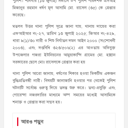
পুলিশ। শনিবার (১৩ জুলাই) সকালে উপ পুলিশ পরিদর্শক এসআই
মিজানুর রহমান ধর্ষণ মূল আসামি মো. রাসেল (৩৫) কে গ্রেপ্তার
করেছে।
মতলব উত্তর থানা পুলিশ সূত্রে জানা যায়, থানায় দায়ের করা
এফআইআর নং-২৭, তারিখ ১৩ জুলাই ২০২৫; জিআর নং-৪২৯,
ধারা ৯(১)/৩০ নারী ও শিশু নির্যাতন দমন আইন ২০০০ (সংশোধনী
২০০৩), এবং দণ্ডবিধি ৩২৩/৫০৬(২) এর আওতায় অভিযুক্ত
উপজেলার গজরা ইউনিয়নের আমুয়াকান্দি গ্রামের মো. হান্নান
সরকারের ছেলে মোঃ রাসেলকে গ্রেপ্তার করা হয়
থানা পুলিশ আরো জানায়, ধর্ষণের শিকার হওয়া ভিকটিম একজন
বুদ্ধিপ্রতিবন্ধী নারী। বিষয়টি জানাজানি হওয়ার পর থেকেই পুলিশ
ঘটনাটি সর্বোচ্চ গুরুত্ব দিয়ে তদন্ত শুরু করে। তথ্য-প্রযুক্তি এবং
গোয়েন্দা নজরদারির মাধ্যমে অল্প সময়ের মধ্যেই আসামিকে
শনাক্ত ও গ্রেপ্তার করা সম্ভব হয়।
আরও পড়ুন