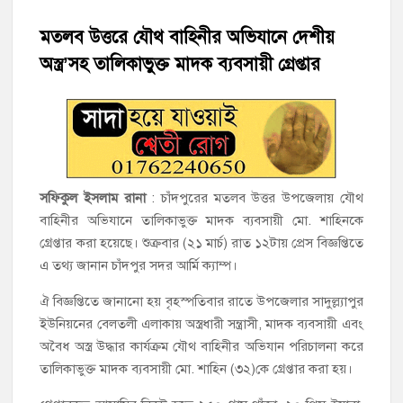
চাঁদপুরের শাহরাস্তিতে মাদকাসক্ত অবস্থায় নিজ ঘরে আগুন, যুবক গ্রেফতার
মতলব উত্তরে যৌথ বাহিনীর অভিযানে দেশীয়
অস্ত্র’সহ তালিকাভুক্ত মাদক ব্যবসায়ী গ্রেপ্তার
হাজীগঞ্জের টোরাগড় কাজী বাড়ি সড়কে রহিমা ভবনের প্রধান ফটক লক
করে চুরির চেষ্টা
হাজীগঞ্জ পৌরসভার মেয়র প্রার্থী অ্যাড. টিটু টোরাগড় পূর্বপাড়া জামে
মসজিদে জুমা আদায়
হাজীগঞ্জে শিক্ষার্থীদের লেখাপড়ার মানোন্নয়নে ও উপস্থিতি নিশ্চিতকরণে
সফিকুল ইসলাম রানা
: চাঁদপুরের মতলব উত্তর উপজেলায় যৌথ
অভিভাবক সমাবেশ
বাহিনীর অভিযানে তালিকাভুক্ত মাদক ব্যবসায়ী মো. শাহিনকে
গ্রেপ্তার করা হয়েছে। শুক্রবার (২১ মার্চ) রাত ১২টায় প্রেস বিজ্ঞপ্তিতে
হাজীগঞ্জে অস্বাস্থ্যকর পরিবেশে খাবার প্রস্তুত: ২ হোটেলকে ৪৫ হাজার
এ তথ্য জানান চাঁদপুর সদর আর্মি ক্যাম্প।
টাকা জরিমানা
ঐ বিজ্ঞপ্তিতে জানানো হয় বৃহস্পতিবার রাতে উপজেলার সাদুল্ল্যাপুর
ইউনিয়নের বেলতলী এলাকায় অস্ত্রধারী সন্ত্রাসী, মাদক ব্যবসায়ী এবং
হাজীগঞ্জে ৬ বছরের শিশুকে ধর্ষণের অভিযোগে কেয়ারটেকার আটক
অবৈধ অস্ত্র উদ্ধার কার্যক্রম যৌথ বাহিনীর অভিযান পরিচালনা করে
তালিকাভুক্ত মাদক ব্যবসায়ী মো. শাহিন (৩২)কে গ্রেপ্তার করা হয়।