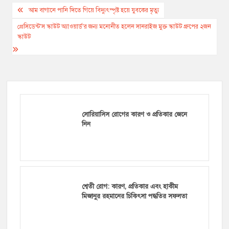
Post
আম বাগানে পানি দিতে গিয়ে বিদ্যুৎস্পৃষ্ট হয়ে যুবকের মৃত্যু
navigation
প্রেসিডেন্ট’স স্কাউট অ্যাওয়ার্ড’র জন্য মনোনীত হলেন সানরাইজ মুক্ত স্কাউট গ্রুপের ২জন
স্কাউট
সোরিয়াসিস রোগের কারণ ও প্রতিকার জেনে
নিন
শ্বেতী রোগ: কারণ, প্রতিকার এবং হাকীম
মিজানুর রহমানের চিকিৎসা পদ্ধতির সফলতা