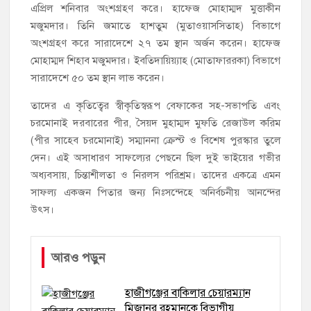
এপ্রিল শনিবার অংশগ্রহণ করে। হাফেজ মোহাম্মদ মুত্তাকীন
মজুমদার। তিনি জমাতে হাশতুম (মুতাওয়াসসিতাহ) বিভাগে
অংশগ্রহণ করে সারাদেশে ২৭ তম স্থান অর্জন করেন। হাফেজ
মোহাম্মদ শিহাব মজুমদার। ইবতিদায়িয়্যাহ (মোতাফাররকা) বিভাগে
সারাদেশে ৫০ তম স্থান লাভ করেন।
তাদের এ কৃতিত্বের স্বীকৃতিস্বরূপ বেফাকের সহ-সভাপতি এবং
চরমোনাই দরবারের পীর, সৈয়দ মুহাম্মদ মুফতি রেজাউল করিম
(পীর সাহেব চরমোনাই) সম্মাননা ক্রেস্ট ও বিশেষ পুরস্কার তুলে
দেন। এই অসাধারণ সাফল্যের পেছনে ছিল দুই ভাইয়ের গভীর
অধ্যবসায়, চিন্তাশীলতা ও নিরলস পরিশ্রম। তাদের একত্রে এমন
সাফল্য একজন পিতার জন্য নিঃসন্দেহে অনির্বচনীয় আনন্দের
উৎস।
আরও পড়ুন
হাজীগঞ্জের বাকিলার চেয়ারম্যান
মিজানুর রহমানকে বিভাগীয়