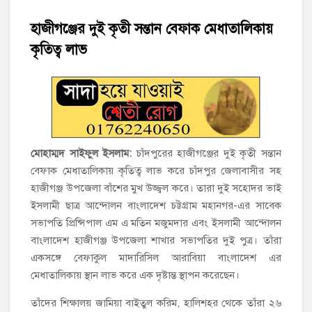
শাহরাস্তিতে মসজিদ কমিটি নিয়ে সংঘর্ষ, উভয় পক্ষের আহত ৫
হাজীগঞ্জের দুই কৃতী সন্তান বেফাক মেধাতালিকায়
কৃতিত্ব লাভ
চাঁদপুরের শাহরাস্তিতে মাদকাসক্ত অবস্থায় নিজ ঘরে আগুন, যুবক গ্রেফতার
হাজীগঞ্জের টোরাগড় কাজী বাড়ি সড়কে রহিমা ভবনের প্রধান ফটক লক
করে চুরির চেষ্টা
হাজীগঞ্জ পৌরসভার মেয়র প্রার্থী অ্যাড. টিটু টোরাগড় পূর্বপাড়া জামে
মোহাম্মদ সাইফুল ইসলাম:
চাঁদপুরের হাজীগঞ্জের দুই কৃতী সন্তান
মসজিদে জুমা আদায়
বেফাক মেধাতালিকায় কৃতিত্ব লাভ করে চাঁদপুর জেলাবাসীর সহ
হাজীগঞ্জ উপজেলা বাঁশের মুখ উজ্জ্বল করে। তারা দুই সহোদর ভাই
হাজীগঞ্জে শিক্ষার্থীদের লেখাপড়ার মানোন্নয়নে ও উপস্থিতি নিশ্চিতকরণে
ইসলামী ছাত্র আন্দোলন বাংলাদেশ চট্টগ্রাম মহানগর-এর সাবেক
অভিভাবক সমাবেশ
সভাপতি প্রিন্সিপাল এম এ মতিন মজুমদার এবং ইসলামী আন্দোলন
বাংলাদেশ হাজীগঞ্জ উপজেলা শাখার সভাপতির দুই পুত্র। তাঁরা
হাজীগঞ্জে অস্বাস্থ্যকর পরিবেশে খাবার প্রস্তুত: ২ হোটেলকে ৪৫ হাজার
একসঙ্গে বেফাকুল মাদারিসিল আরাবিয়া বাংলাদেশ এর
টাকা জরিমানা
মেধাতালিকায় স্থান লাভ করে এক দৃষ্টান্ত স্থাপন করেছেন।
তাঁদের শিক্ষালয় জামিয়া বাইতুল করিম, হালিশহর থেকে তাঁরা ২৬