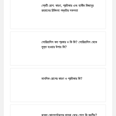
শ্বেতী রোগ: কারণ, প্রতিকার এবং হাকীম মিজানুর
রহমানের চিকিৎসা পদ্ধতির সফলতা
সোরিয়াসিস কত প্রকার ও কি কি? সোরিয়াসিস থেকে
মুক্ত হওয়ার উপায় কি?
মানসিক রোগের কারণ ও প্রতিকার কি?
রক্তে কোলেস্টেরলের মাত্রা বেড়ে গেলে কি করণীয়?