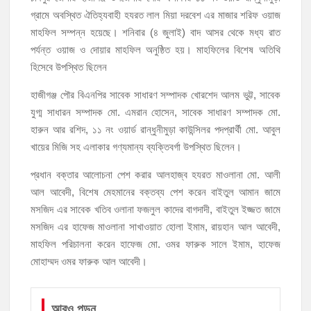
গ্রামে অবস্থিত ঐতিহ্যবাহী হযরত লাল মিয়া দরবেশ এর মাজার শরিফ ওয়াজ
মাহফিল সম্পন্ন হয়েছে। শনিবার (৪ জুলাই) বাদ আসর থেকে মধ্য রাত
হাজীগঞ্জে শিক্ষার্থীদের লেখাপড়ার মানোন্নয়নে ও উপস্থিতি নিশ্চিতকরণে অভিভাবক
সমাবেশ
পর্যন্ত ওয়াজ ও দোয়ার মাহফিল অনুষ্ঠিত হয়। মাহফিলের বিশেষ অতিথি
হিসেবে উপস্থিত ছিলেন
হাজীগঞ্জে অস্বাস্থ্যকর পরিবেশে খাবার প্রস্তুত: ২ হোটেলকে ৪৫ হাজার টাকা
হাজীগঞ্জ পৌর বিএনপির সাবেক সাধারণ সম্পাদক খোরশেদ আলম ভুট্ট, সাবেক
জরিমানা
যুগ্ম সাধারন সম্পাদক মো. এমরান হোসেন, সাবেক সাধারণ সম্পাদক মো.
হাজীগঞ্জে ৬ বছরের শিশুকে ধর্ষণের অভিযোগে কেয়ারটেকার আটক
হারুন আর রশিদ, ১১ নং ওয়ার্ড রান্ধুনীমুড়া কাউন্সিলর পদপ্রার্থী মো. আবুল
হাজীগঞ্জের রাজারগাঁও উবিতে জুলাই গণঅভ্যুত্থান দিবস পালন
খায়ের মিজি সহ এলাকার গণ্যমান্য ব্যক্তিবর্গা উপস্থিত ছিলেন।
প্রধান বক্তার আলোচনা পেশ করার আলহাজ্ব হযরত মাওলানা মো. আলী
হাজীগঞ্জ সরকারি মডেল পাইলট হাই স্কুল অ্যান্ড কলেজে ‘জুলাই গণঅভ্যুত্থান
দিবস’ পালিত
আল আবেদী, বিশেষ মেহমানের বক্তব্য পেশ করেন বাইতুল আমান জামে
মসজিদ এর সাবেক খতিব ওলানা ফজলুল কাদের বাগদাদী, বাইতুল ইজ্জত জামে
মসজিদ এর হাফেজ মাওলানা সাখাওয়াত হোলা ইমাম, রায়হান আল আবেদী,
মাহফিল পরিচালনা করেন হাফেজ মো. ওমর ফারুক সালে ইমাম, হাফেজ
মোহাম্মদ ওমর ফারুক আল আবেদী।
আরও পড়ুন