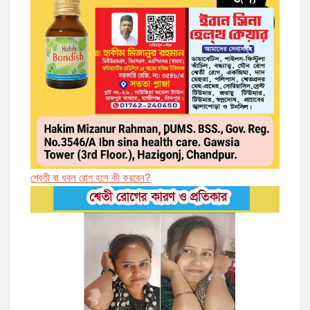
শ্বেতী বা ধবল রোগ হলে কী করবেন?