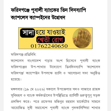
হাজীগঞ্জের টোরাগড় কাজী বাড়ি সড়কে রহিমা ভবনের প্রধান ফটক লক
করে চুরির চেষ্টা
ফরিদগঞ্জে পূবালী ব্যাংকের তিন দিনব্যাপি
ক্যাশলেস ক্যাম্পইনের উদ্বোধন
হাজীগঞ্জ পৌরসভার মেয়র প্রার্থী অ্যাড. টিটু টোরাগড় পূর্বপাড়া জামে
মসজিদে জুমা আদায়
হাজীগঞ্জে শিক্ষার্থীদের লেখাপড়ার মানোন্নয়নে ও উপস্থিতি নিশ্চিতকরণে
অভিভাবক সমাবেশ
হাজীগঞ্জে অস্বাস্থ্যকর পরিবেশে খাবার প্রস্তুত: ২ হোটেলকে ৪৫ হাজার
ফরিদগঞ্জ প্রতিনিধি:
টাকা জরিমানা
ক্যাশলেস বাংলাদেশ গড়ার অংশ হিসেবে পূবালী ব্যাংক
ফরিদগঞ্জের উপ-শাখার উদ্যোগে তিনদিনব্যাপি ‘ক্যাশলেস
হাজীগঞ্জে ৬ বছরের শিশুকে ধর্ষণের অভিযোগে কেয়ারটেকার আটক
ফরিদগঞ্জ’ ক্যাম্পেইন উপলক্ষে র‌্যালি ও আলোচনা সভা অনুষ্ঠিত
হয়েছে।
হাজীগঞ্জের রাজারগাঁও উবিতে জুলাই গণঅভ্যুত্থান দিবস পালন
মঙ্গলবার (১৯ মে ২০২৬) সকালে উপজেলার সদও বাজারে গ্রাহক
সুধিমহল ও ব্যাংক কর্মকর্তাদের উপস্থিতিতে র‌্যালিটি গুরুত্বপুণূ সড়ক
প্রদক্ষিণ করে। পরে প্রফেসর মজিবুর রহমান মার্কেটের সামনে
আয়োজিত সুধী সমাবেশে পূবালী ব্যাংক গৃদকালিন্দিয়া শাখার